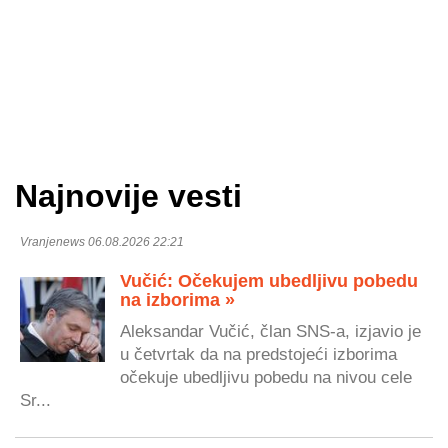
Najnovije vesti
Vranjenews 06.08.2026 22:21
Vučić: Očekujem ubedljivu pobedu
na izborima »
Aleksandar Vučić, član SNS-a, izjavio je
u četvrtak da na predstojeći izborima
očekuje ubedljivu pobedu na nivou cele
Sr...