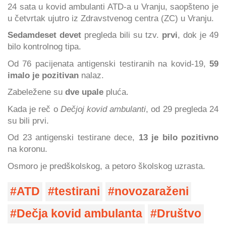
24 sata u kovid ambulanti ATD-a u Vranju, saopšteno je
u četvrtak ujutro iz Zdravstvenog centra (ZC) u Vranju.
Sedamdeset devet
pregleda bili su tzv.
prvi
, dok je 49
bilo kontrolnog tipa.
Od 76 pacijenata antigenski testiranih na kovid-19,
59
imalo je pozitivan
nalaz.
Zabeležene su
dve upale
pluća.
Kada je reč o
Dečjoj kovid ambulanti
, od 29 pregleda 24
su bili prvi.
Od 23 antigenski testirane dece,
13 je bilo pozitivno
na koronu.
Osmoro je predškolskog, a petoro školskog uzrasta.
ATD
testirani
novozaraženi
Dečja kovid ambulanta
Društvo