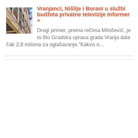
Vranjanci, Nišlije i Borani u službi
budžeta privatne televizije Informer
»
Drugi primer, prema rečima Milošević, je
to što Gradska uprava grada Vranja dala
čak 2,8 miliona za oglašavanje."Kakvo o...