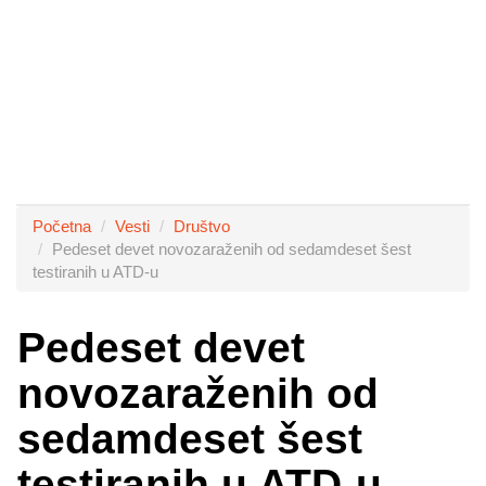
Početna
Vesti
Društvo
Pedeset devet novozaraženih od sedamdeset šest
testiranih u ATD-u
Pedeset devet
novozaraženih od
sedamdeset šest
testiranih u ATD-u