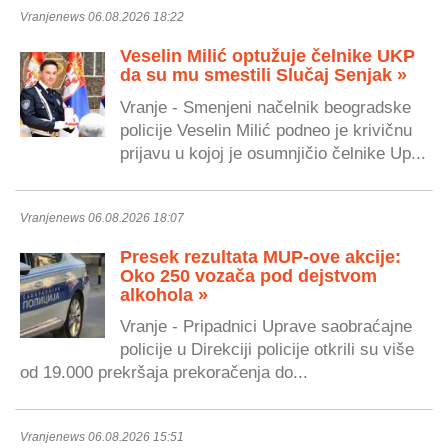
Vranjenews 06.08.2026 18:22
Veselin Milić optužuje čelnike UKP
da su mu smestili Slučaj Senjak »
Vranje - Smenjeni načelnik beogradske
policije Veselin Milić podneo je krivičnu
prijavu u kojoj je osumnjičio čelnike Up...
Vranjenews 06.08.2026 18:07
Presek rezultata MUP-ove akcije:
Oko 250 vozača pod dejstvom
alkohola »
Vranje - Pripadnici Uprave saobraćajne
policije u Direkciji policije otkrili su više
od 19.000 prekršaja prekoračenja do...
Vranjenews 06.08.2026 15:51