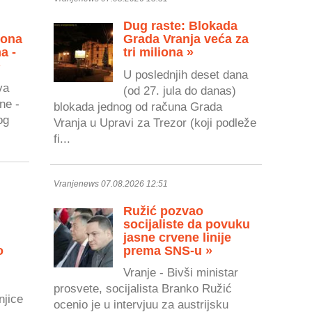
Dug raste: Blokada
zona
Grada Vranja veća za
a -
tri miliona »
»
U poslednjih deset dana
va
(od 27. jula do danas)
ne -
blokada jednog od računa Grada
og
Vranja u Upravi za Trezor (koji podleže
fi...
Vranjenews 07.08.2026 12:51
Ružić pozvao
socijaliste da povuku
jasne crvene linije
o
prema SNS-u »
Vranje - Bivši ministar
prosvete, socijalista Branko Ružić
njice
ocenio je u intervjuu za austrijsku