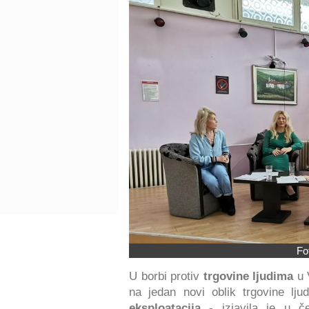
Fo
U borbi protiv
trgovine ljudima
u 
na jedan novi oblik trgovine lj
eksploatacija
- izjavila je u če