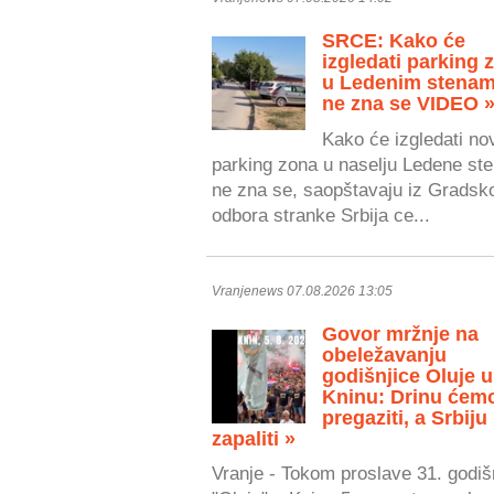
SRCE: Kako će
izgledati parking 
u Ledenim stenam
ne zna se VIDEO 
Kako će izgledati no
parking zona u naselju Ledene ste
ne zna se, saopštavaju iz Gradsk
odbora stranke Srbija ce...
Vranjenews 07.08.2026 13:05
Govor mržnje na
obeležavanju
godišnjice Oluje u
Kninu: Drinu ćem
pregaziti, a Srbiju
zapaliti »
Vranje - Tokom proslave 31. godiš