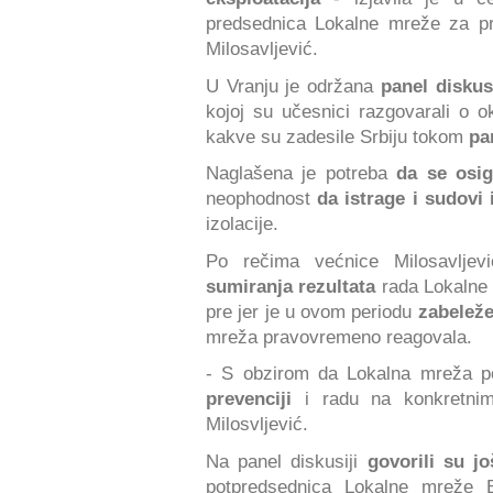
predsednica Lokalne mreže za pre
Milosavljević.
U Vranju je održana
panel diskus
kojoj su učesnici razgovarali o 
kakve su zadesile Srbiju tokom
pa
Naglašena je potreba
da se osig
neophodnost
da istrage i sudovi 
izolacije.
Po rečima većnice Milosavljevi
sumiranja rezultata
rada Lokalne 
pre jer je u ovom periodu
zabelež
mreža pravovremeno reagovala.
- S obzirom da Lokalna mreža po
prevenciji
i radu na konkretnim 
Milosvljević.
Na panel diskusiji
govorili su j
potpredsednica Lokalne mreže 