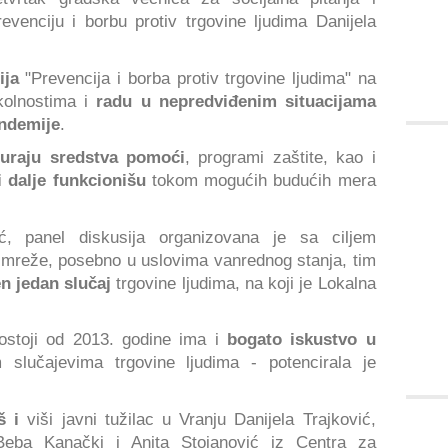
venciju i borbu protiv trgovine ljudima Danijela
ija
"Prevencija i borba protiv trgovine ljudima" na
okolnostima i
radu u nepredviđenim situacijama
ndemije
.
uraju sredstva pomoći
, programi zaštite, kao i
i dalje funkcionišu
tokom mogućih budućih mera
ć, panel diskusija organizovana je sa ciljem
mreže, posebno u uslovima vanrednog stanja, tim
en
jedan slučaj
trgovine ljudima, na koji je Lokalna
stoji od 2013. godine ima i
bogato iskustvo u
slučajevima trgovine ljudima - potencirala je
oš i
viši javni tužilac u Vranju Danijela Trajković,
Beba Kanački i Anita Stojanović iz Centra za