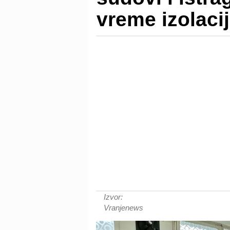
vreme izolaci
Izvor:
Vranjenews