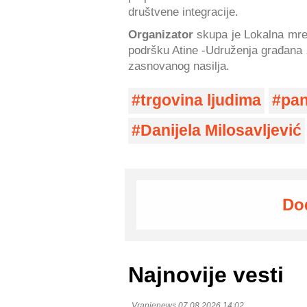
društvene integracije.
Organizator
skupa je Lokalna mrež
podršku Atine -Udruženja građana z
zasnovanog nasilja.
trgovina ljudima
pan
Danijela Milosavljević
Do
Najnovije vesti
Vranjenews 07.08.2026 14:02