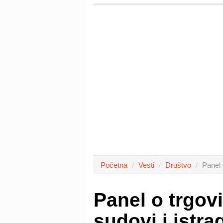
Početna
Vesti
Društvo
Panel 
Panel o trgovi
sudovi i istra