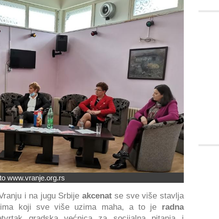
to www.vranje.org.rs
Vranju i na jugu Srbije
akcenat
se sve više stavlja
udima koji sve više uzima maha, a to je
radna
tvrtak gradska većnica za socijalna pitanja i