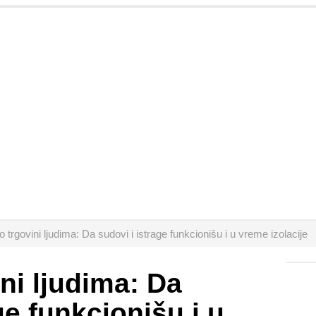
o trgovini ljudima: Da sudovi i istrage funkcionišu i u vreme izolacije
ni ljudima: Da
ge funkcionišu i u