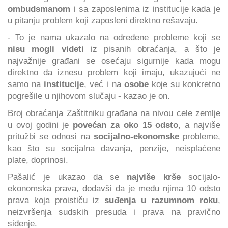
ombudsmanom
i sa zaposlenima iz institucije kada je
u pitanju problem koji zaposleni direktno rešavaju.
- To je nama ukazalo na određene probleme koji se
nisu mogli videti
iz pisanih obraćanja, a što je
najvažnije građani se osećaju sigurnije kada mogu
direktno da iznesu problem koji imaju, ukazujući ne
samo na
institucije
, već i na
osobe
koje su konkretno
pogrešile u njihovom slučaju - kazao je on.
Broj obraćanja Zaštitniku građana na nivou cele zemlje
u ovoj godini je
povećan za oko 15 odsto
, a najviše
pritužbi se odnosi na
socijalno-ekonomske
probleme,
kao što su socijalna davanja, penzije, neisplaćene
plate, doprinosi.
Pašalić je ukazao da se
najviše krše
socijalo-
ekonomska prava, dodavši da je među njima 10 odsto
prava koja proističu iz
suđenja u razumnom roku
,
neizvršenja sudskih presuda i prava na pravično
siđenje.