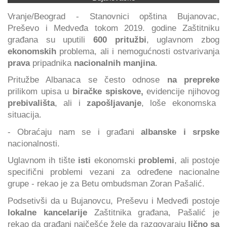
Vranje/Beograd - Stanovnici opština Bujanovac,
Preševo i Medveđa tokom 2019. godine Zaštitniku
građana su uputili
600 pritužbi
, uglavnom zbog
ekonomskih
problema, ali i nemogućnosti ostvarivanja
prava
pripadnika
nacionalnih manjina
.
Pritužbe Albanaca se često odnose
na prepreke
prilikom upisa u
biračke spiskove,
evidencije njihovog
prebivališta
, ali i
zapošljavanje
, loše ekonomska
situacija.
- Obraćaju nam se i građani
albanske i srpske
nacionalnosti.
Uglavnom ih tište
isti
ekonomski
problemi
, ali postoje
specifični problemi vezani za određene nacionalne
grupe - rekao je za Betu ombudsman Zoran Pašalić.
Podsetivši da u Bujanovcu, Preševu i Medveđi postoje
lokalne kancelarije
Zaštitnika građana, Pašalić je
rekao da građani najčešće žele da razgovaraju
lično sa