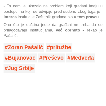
- To nam je ukazalo na problem koji građani imaju u
postupcima koji se odvijaju pred sudom, zbog toga je i
interes
institucije Zaštitnik građana bio
u tom pravcu
.
Ono što je suština jeste da građani ne treba da se
prilagođavaju institucijama,
već obrnuto -
rekao je
Pašalić.
Zoran Pašalić
pritužbe
Bujanovac
Preševo
Medveđa
Jug Srbije