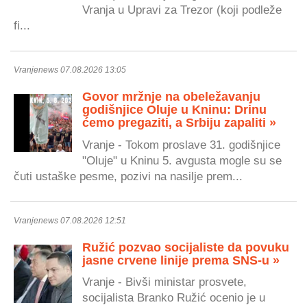
Vranja u Upravi za Trezor (koji podleže
fi...
Vranjenews 07.08.2026 13:05
Govor mržnje na obeležavanju
godišnjice Oluje u Kninu: Drinu
ćemo pregaziti, a Srbiju zapaliti »
Vranje - Tokom proslave 31. godišnjice
"Oluje" u Kninu 5. avgusta mogle su se
čuti ustaške pesme, pozivi na nasilje prem...
Vranjenews 07.08.2026 12:51
Ružić pozvao socijaliste da povuku
jasne crvene linije prema SNS-u »
Vranje - Bivši ministar prosvete,
socijalista Branko Ružić ocenio je u