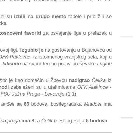
ani su
izbili na drugo mesto
tabele i približili se
tka
.
kosnoveni favoriti
za osvajanje lige u prelazak u
.
 ovoj ligi,
izgubio je
na gostovanju u Bujanovcu od
OFK Pavlovac
, iz istoimenog vranjskog sela, koji u
,
kiksnuo
na svom terenu protiv preševske
Lugine
ihor
je kao domaćin u Žbevcu
nadigrao
Čelika
iz
shodi
zabeleženi su u utakmicama
OFK Alakince -
u
FSU Južna Pruga - Levosoje
(1:1).
anđeli
sa 66
bodova, bosilegradska
Mladost
ima
na pruga
ima 8
, a
Čelik
iz Belog Polja
6 bodova
.