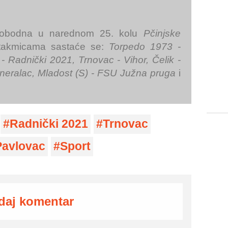
lobodna u narednom 25. kolu
Pčinjske
utakmicama sastaće se:
Torpedo 1973 -
- Radnički 2021, Trnovac - Vihor, Čelik -
neralac, Mladost (S) - FSU Južna pruga
i
Radnički 2021
Trnovac
avlovac
Sport
daj komentar