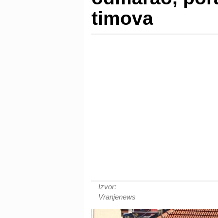
timova
Izvor:
Vranjenews