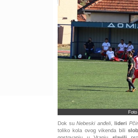
Foto
Dok su
Nebeski anđeli
,
lideri
Pči
toliko kola ovog vikenda bili
slob
gostovanju u Vranju
slavili
pro