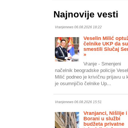
Najnovije vesti
Vranjenews 06.08.2026 18:22
Veselin Milić optu
čelnike UKP da s
smestili Slučaj Se
»
Vranje - Smenjeni
načelnik beogradske policije Vesel
Milić podneo je krivičnu prijavu u 
je osumnjičio čelnike Up...
Vranjenews 06.08.2026 15:51
Vranjanci, Nišlije i
Borani u službi
budžeta privatne