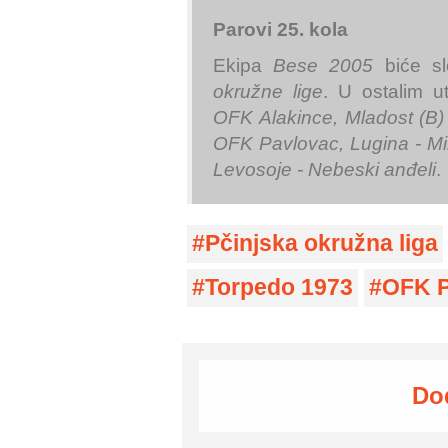
Parovi 25. kola
Ekipa
Bese 2005
biće s
okružne lige
. U ostalim 
OFK Alakince, Mladost (B) 
OFK Pavlovac, Lugina - Mi
Levosoje - Nebeski anđeli
.
Pčinjska okružna liga
Torpedo 1973
OFK P
Do