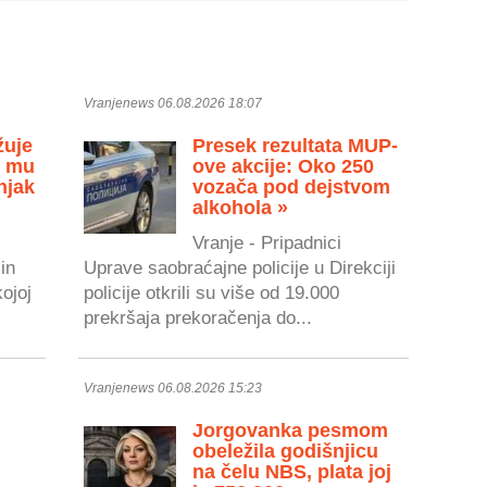
Vranjenews 06.08.2026 18:07
žuje
Presek rezultata MUP-
u mu
ove akcije: Oko 250
njak
vozača pod dejstvom
alkohola »
Vranje - Pripadnici
in
Uprave saobraćajne policije u Direkciji
kojoj
policije otkrili su više od 19.000
prekršaja prekoračenja do...
Vranjenews 06.08.2026 15:23
Jorgovanka pesmom
obeležila godišnjicu
na čelu NBS, plata joj