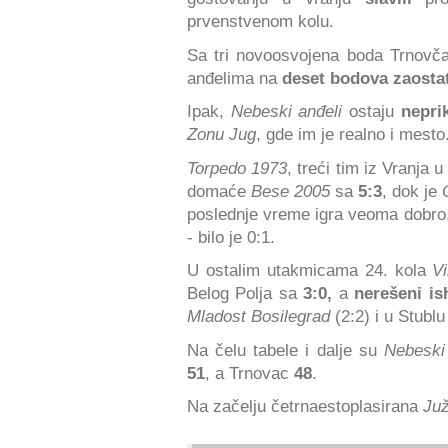
prvenstvenom kolu.
Sa tri novoosvojena boda Trnovč
anđelima na
deset bodova zaosta
Ipak,
Nebeski anđeli
ostaju
nepri
Zonu Jug
, gde im je realno i mesto
Torpedo 1973
, treći tim iz Vranja u
domaće
Bese 2005
sa
5:3
, dok je
poslednje vreme igra veoma dobro
- bilo je 0:1.
U ostalim utakmicama 24. kola
V
Belog Polja sa
3:0,
a
nerešeni i
Mladost Bosilegrad
(2:2) i u Stubl
Na čelu tabele i dalje su
Nebeski 
51
, a Trnovac
48
.
Na začelju četrnaestoplasirana
Juž