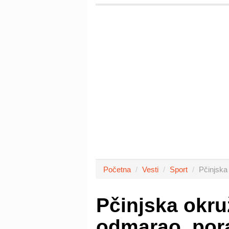
Početna
Vesti
Sport
Pčinjska 
Pčinjska okru
odmarao, pora