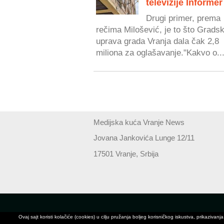
televizije Informer
Drugi primer, prema
rečima Milošević, je to što Grads
uprava grada Vranja dala čak 2,8
miliona za oglašavanje."Kakvo o..
Medijska kuća Vranje News
Jovana Jankovića Lunge 12/11
17501 Vranje, Srbija
Ovaj sajt koristi kolačiće (cookies) u cilju pružanja boljeg korisničkog iskustva, prikaz