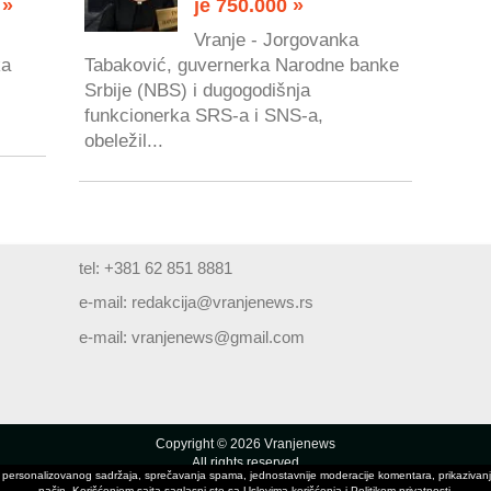
 »
je 750.000 »
Vranje - Jorgovanka
ka
Tabaković, guvernerka Narodne banke
Srbije (NBS) i dugogodišnja
.
funkcionerka SRS-a i SNS-a,
obeležil...
tel: +381 62 851 8881
e-mail:
redakcija@vranjenews.rs
e-mail:
vranjenews@gmail.com
Copyright © 2026 Vranjenews
All rights reserved
ivanja personalizovanog sadržaja, sprečavanja spama, jednostavnije moderacije komentara, prikaziv
www.vranjenews.rs
način. Korišćenjem sajta saglasni ste sa Uslovima korišćenja i Politikom privatnosti.