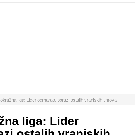
okružna liga: Lider odmarao, porazi ostalih vranjskih timova
žna liga: Lider
zi ostalih vranjskih