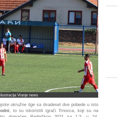
 ilustracija Vranje news
njske okružne lige
sa dvadeset dve pobede u isto
odni
, to su iskoristili igrači
Trnovca
, koji su na
tiv domaćeg
Radničkog 2021
sa 1:3, u 24.