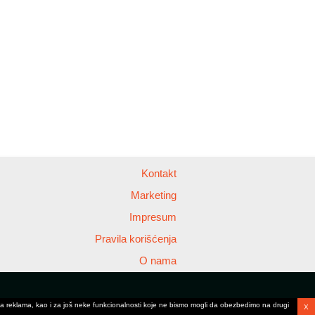
Kontakt
Marketing
Impresum
Pravila korišćenja
O nama
anja reklama, kao i za još neke funkcionalnosti koje ne bismo mogli da obezbedimo na drugi
X