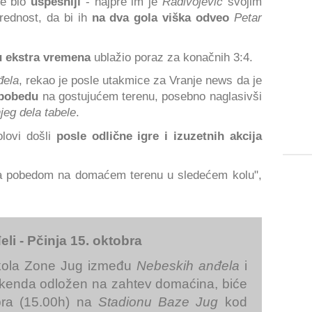
e bio
uspešniji
- najpre im je
Radivojević
svojim
rednost, da bi ih
na dva gola viška odveo
Petar
 ekstra vremena
ublažio poraz za konačnih 3:4.
đela
, rekao je posle utakmice za Vranje news da je
pobedu
na gostujućem terenu, posebno naglasivši
jeg dela tabele
.
olovi došli
posle odlične igre i izuzetnih akcija
sa pobedom na domaćem terenu u sledećem kolu",
li - Pčinja 15. oktobra
 kola Zone Jug između
Nebeskih anđela
i
 vikenda odložen na zahtev domaćina, biće
bra (15.00h) na
Stadionu Baze Jug
kod