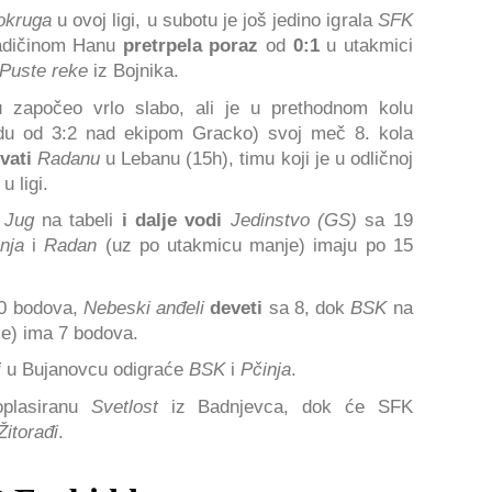
okruga
u ovoj ligi, u subotu je još jedino igrala
SFK
ladičinom Hanu
pretrpela poraz
od
0:1
u utakmici
Puste reke
iz Bojnika.
 započeo vrlo slabo, ali je u prethodnom kolu
du od 3:2 nad ekipom Gracko) svoj meč 8. kola
vati
Radanu
u Lebanu (15h), timu koji je u odličnoj
u ligi.
 Jug
na tabeli
i dalje vodi
Jedinstvo (GS)
sa 19
inja
i
Radan
(uz po utakmicu manje) imaju po 15
0 bodova,
Nebeski anđeli
deveti
sa 8, dok
BSK
na
e) ima 7 bodova.
i
u Bujanovcu odigraće
BSK
i
Pčinja
.
plasiranu
Svetlost
iz Badnjevca, dok će SFK
Žitorađi
.