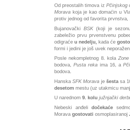
Od preostalih timova iz
Pčinjskog 
Morava
koja je kao domaćin u V
protiv jednog od favorita prvnstva,
Bujanovački
BSK
(koji je sezonu
zabeležio prvu prvenstvenu pobe
odigraće
u nedelju,
kada će
gosto
formi i jedini je još uvek neporažen 
Posle nekompletnog 8. kola
Zone
bodova,
Pusta reka
ima 16, a
Pč
bodova.
Hanska
SFK Morava
je
šesta
sa 1
desetom
mestu (uz utakmicu manj
U narednom
9. kolu
južnjački derb
Nebeski anđeli
dočekaće
sedmo
Morava
gostovati
osmoplasiranoj