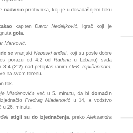
re
nadvisio
prrotivnika, koji je u dosadašnjem toku
stakao
kapiten
Davor Nedeljković
, igrač koji je
ignuta
gola
.
ar Marković
.
de se
vranjski
Nebeski anđeli
, koji su posle dobre
rkos porazu od 4:2 od
Radana
u Lebanu) sada
m
3:4 (2:2)
nad petoplasiranim
OFK Topličaninom
,
ove na svom terenu.
n tok.
je Mladenovića
već u 5. minutu, da bi
domaćin
 izjednačio
Predrag Mladenović
u 14, a vođstvo
ć
u 26. minutu.
đeli
stigli su do izjednačenja
, preko
Aleksandra