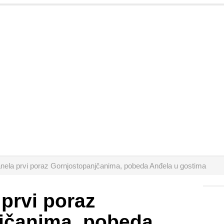
anela prvi poraz Gornjostopanjčanima, pobeda Anđela u gostima
 prvi poraz
jčanima, pobeda