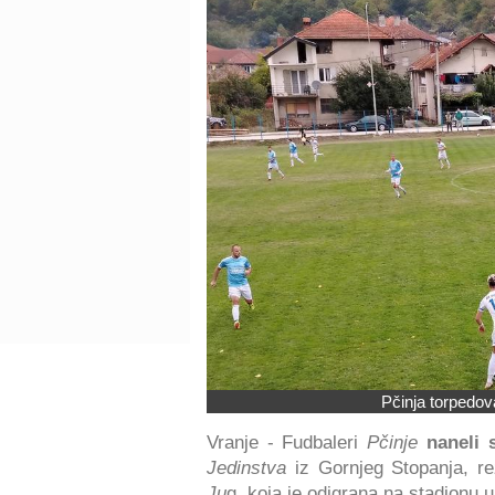
Pčinja torpedova
Vranje - Fudbaleri
Pčinje
naneli 
Jedinstva
iz Gornjeg Stopanja, re
Ju
g, koja je odigrana na stadionu u