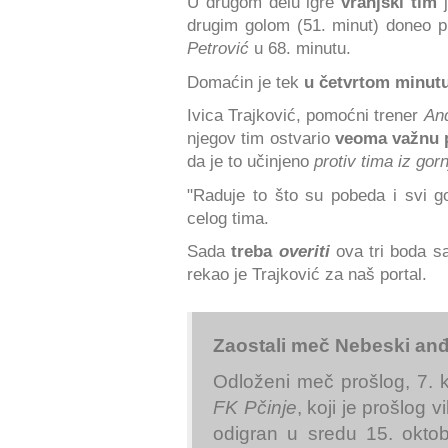
U drugom delu igre
vranjski tim
j
drugim golom (51. minut) doneo p
Petrović
u 68. minutu.
Domaćin je tek
u četvrtom minutu
Ivica Trajković, pomoćni trener
An
njegov tim ostvario
veoma važnu 
da je to učinjeno
protiv tima iz gorn
"Raduje to što su pobeda i svi g
celog tima.
Sada
treba
overiti
ova tri boda 
rekao je Trajković za naš portal.
Zaostali meč Nebeski anđe
Odloženi meč prošlog, 7.
FK Pčinje
, koji je prošlog
odigran u sredu 15. okto