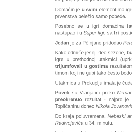
Domaćin je
u svim
elementima ig
prvenstva beležio samo pobede.
Posebno se u igri domaćina
i
nastupao i u
Super ligi
, sa
tri
post
Jedan
je za Pčinjane pridodao
Pet
Kako odmiče jesnji deo sezone,
bu
igre u prethodnoj utakmici (up
trijumfovali u gostima
rezultato
timom koji ne gubi tako često bod
Utakmica u Prokuplju imala je čuda
Poveli
su Vranjanci preko
Neman
preokrenuo
rezultat - najpre je
Topličaninu doneo
Nikola Jovanovi
Do kraja poluvremena,
Nebeski an
Radivojevića
u 34. minutu.