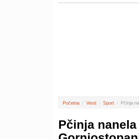
Početna
Vesti
Sport
Pčinja n
Pčinja nanela
Gornjostopan