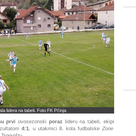
la lidera na tabeli. Foto FK Pčinja
su prvi
ovosezonski
poraz
lideru na tabeli, ekipi
zultatom
4:1
, u utakmici 8. kola fudbalske
Zone
 Trgovištu.