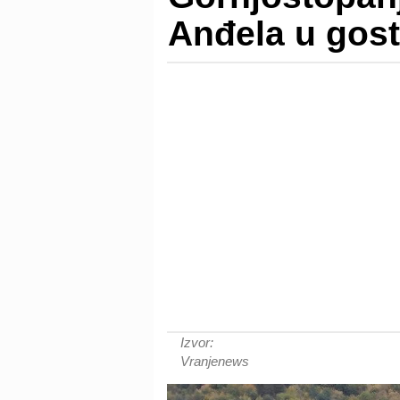
Anđela u gos
Izvor:
Vranjenews