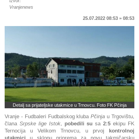
Izvor:
Vranjenews
25.07.2022 08:53 » 08:53
Detalj sa prijateljske utakmice u Trnovcu. Foto FK Pčinja
Vranje - Fudbaleri Fudbalskog kluba
Pčinja
u Trgovištu,
člana
Srpske lige Istok
,
pobedili su
sa
2:5
ekipu FK
Ternocija u Velikom Trnovcu, u prvoj
kontrolnoj
utakmici
u sklopu priprema za novu takmičarsku