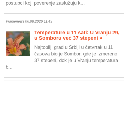
postupci koji poverenje zaslužuju k...
Vranjenews 06.08.2026 11:43
Temperature u 11 sati: U Vranju 29,
u Somboru već 37 stepeni »
Najtopliji grad u Srbiji u četvrtak u 11
časova bio je Sombor, gde je izmereno
37 stepeni, dok je u Vranju temperatura
b...