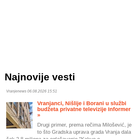
Najnovije vesti
Vranjenews 06.08.2026 15:51
Vranjanci, Nišlije i Borani u službi
budžeta privatne televizije Informer
»
Drugi primer, prema rečima Milošević, je
to što Gradska uprava grada Vranja dala