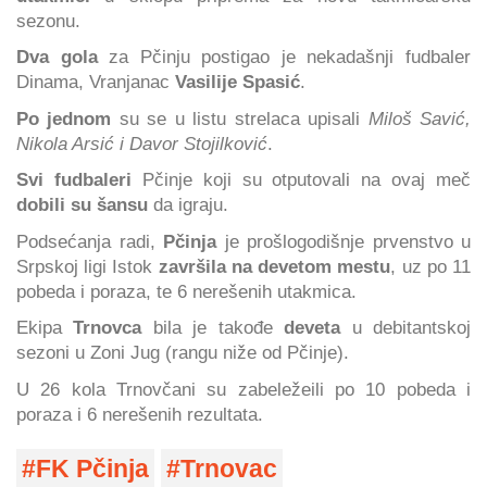
sezonu.
Dva gola
za Pčinju postigao je nekadašnji fudbaler
Dinama, Vranjanac
Vasilije Spasić
.
Po jednom
su se u listu strelaca upisali
Miloš Savić,
Nikola Arsić i Davor Stojilković
.
Svi fudbaleri
Pčinje koji su otputovali na ovaj meč
dobili su šansu
da igraju.
Podsećanja radi,
Pčinja
je prošlogodišnje prvenstvo u
Srpskoj ligi Istok
završila na devetom mestu
, uz po 11
pobeda i poraza, te 6 nerešenih utakmica.
Ekipa
Trnovca
bila je takođe
deveta
u debitantskoj
sezoni u Zoni Jug (rangu niže od Pčinje).
U 26 kola Trnovčani su zabeležeili po 10 pobeda i
poraza i 6 nerešenih rezultata.
FK Pčinja
Trnovac