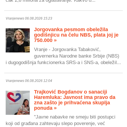
čak 2,8 miliona za oglašavanje."Kakvo o...
Vranjenews 06.08.2026 15:23
Jorgovanka pesmom obeležila
godišnjicu na čelu NBS, plata joj je
750.000 »
Vranje - Jorgovanka Tabaković,
guvernerka Narodne banke Srbije (NBS)
i dugogodišnja funkcionerka SRS-a i SNS-a, obeležil...
Vranjenews 06.08.2026 12:04
Trajković Bogdanov o sanaciji
Haremluka: Javnost ima pravo da
zna zašto je prihvaćena skuplja
ponuda »
"Javne nabavke ne smeju biti postupci
koji od građana zahtevaju slepo poverenje, već