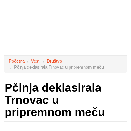
Početna
Vesti
Društvo
Pčinja deklasirala Trnovac u pripremnom meču
Pčinja deklasirala
Trnovac u
pripremnom meču