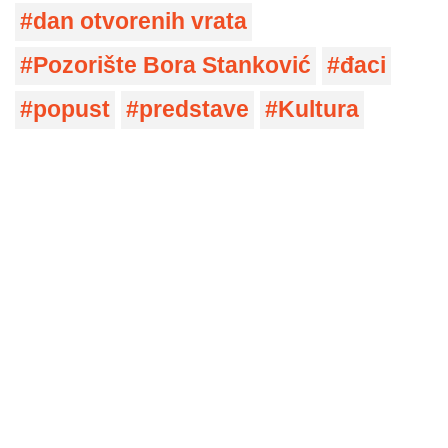
dan otvorenih vrata
Pozorište Bora Stanković
đaci
popust
predstave
Kultura