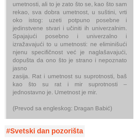
umetnosti, ali to je zato što se, kao što sam
rekao, sva dobra umetnost, u suštini, vrti
oko istog: uzeti potpuno posebne i
jedinstvene stvari i učiniti ih univerzalnim.
Spajajući posebno i univerzalno i
izražavajući to u umetnosti: ne eliminišući
njenu specifičnost već je naglašavajući,
dopušta da ono što je strano i nepoznato
jasno
zasija. Rat i umetnost su suprotnosti, baš
kao što su rat i mir suprotnosti –
jednostavno je. Umetnost je mir.
(Prevod sa engleskog: Dragan Babić)
Svetski dan pozorišta