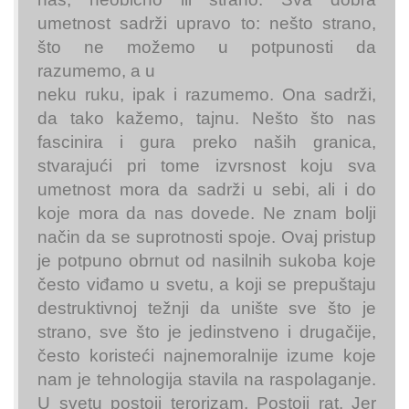
umetnost sadrži upravo to: nešto strano,
što ne možemo u potpunosti da
razumemo, a u
neku ruku, ipak i razumemo. Ona sadrži,
da tako kažemo, tajnu. Nešto što nas
fascinira i gura preko naših granica,
stvarajući pri tome izvrsnost koju sva
umetnost mora da sadrži u sebi, ali i do
koje mora da nas dovede. Ne znam bolji
način da se suprotnosti spoje. Ovaj pristup
je potpuno obrnut od nasilnih sukoba koje
često viđamo u svetu, a koji se prepuštaju
destruktivnoj težnji da unište sve što je
strano, sve što je jedinstveno i drugačije,
često koristeći najnemoralnije izume koje
nam je tehnologija stavila na raspolaganje.
U svetu postoji terorizam. Postoji rat. Jer