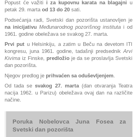
Popust će važiti
i za kupovnu karata na blagajni
u
petak 29. marta
od 13 do 20
sati.
Podsećanja radi, Svetski dan pozorišta ustanovljen je
na inicijativu
Međunarodnog pozorišnog instituta
i od
1961. godine obeležava se svakog 27. marta.
Prvi put
u Helsinkiju, a zatim u Beču na devetom ITI
kongresu, juna 1961. godine, tadašnji predsednik
Arvi
Kivima
iz Finske,
predložio
je da se proslavlja Svetski
dan pozorišta.
Njegov predlog je
prihvaćen sa oduševljenjem
.
Od tada se
svakog 27. marta
(dan otvaranja Teatra
nacija 1962. u Parizu) obeležava ovaj dan na različite
načine.
Poruka Nobelovca Juna Fosea za
Svetski dan pozorišta