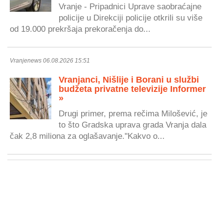
Vranje - Pripadnici Uprave saobraćajne
policije u Direkciji policije otkrili su više
od 19.000 prekršaja prekoračenja do...
Vranjenews 06.08.2026 15:51
Vranjanci, Nišlije i Borani u službi
budžeta privatne televizije Informer
»
Drugi primer, prema rečima Milošević, je
to što Gradska uprava grada Vranja dala
čak 2,8 miliona za oglašavanje."Kakvo o...