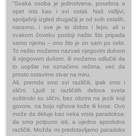
"Svaka osoba je jedinstvena, posebna a
opet ista kao i svi ostali. Naš vidljivi,
spoljašnji izgled drugačiji je od svih ostalih,
naravno, i sve je to dobro i lepo, ali u
svakom čoveku postoji našto što pripada
samo njemu ‒ ono što je on sam po sebi.
To nešto možemo nazvati njegovim duhom
ili njegovom dušom. Ili možemo odlučiti da
to uopšte ne označimo rečima, već da
prosto ostavimo stvar na miru.
Ali, premda smo svi različiti, ipak smo i
slični. Ljudi iz različitih delova sveta
suštinski su slični, bez obzira na jezik koji
govore, na boju njihove kože ili kose. Ovo
može da deluje kao neka vrsta paradoksa:
da smo potpuno isti, a ujedno apsolutno
različiti. Možda mi predstavljamo paradoks