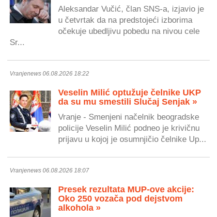
Aleksandar Vučić, član SNS-a, izjavio je
u četvrtak da na predstojeći izborima
očekuje ubedljivu pobedu na nivou cele
Sr...
Vranjenews 06.08.2026 18:22
Veselin Milić optužuje čelnike UKP
da su mu smestili Slučaj Senjak »
Vranje - Smenjeni načelnik beogradske
policije Veselin Milić podneo je krivičnu
prijavu u kojoj je osumnjičio čelnike Up...
Vranjenews 06.08.2026 18:07
Presek rezultata MUP-ove akcije:
Oko 250 vozača pod dejstvom
alkohola »