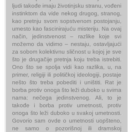
ljudi takođe imaju životinjsku stranu, vođeni
instinktom da vide nekog drugog, stranog,
kao pretnju svom sopstvenom postojanju,
umesto kao fascinirajuću misteriju. Na ovaj
način, jedinstvenost – razlike koje svi
možemo da vidimo – nestaju, ostavljajući
za sobom kolektivnu sličnost u kojoj je sve
što je drugačije pretnja koju treba istrebiti.
Ono što se spolja vidi kao razlika, u, na
primer, religiji ili političkoj ideologiji, postaje
nešto što treba pobediti i uništiti. Rat je
borba protiv onoga što leži duboko u svima
nama: nečega jedinstvenog. Ali, to je
takođe i borba protiv umetnosti, protiv
onoga što leži duboko u svakoj umetnosti.
Govorio sam ovde o umetnosti uopšteno,
ne samo o pozorišnoj ili dramskoj