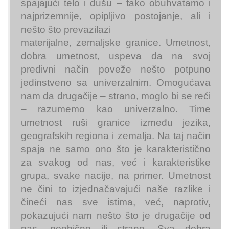
spajajući telo i dušu ‒ tako obuhvatamo i
najprizemnije, opipljivo postojanje, ali i
nešto što prevazilazi
materijalne, zemaljske granice. Umetnost,
dobra umetnost, uspeva da na svoj
predivni način poveže nešto potpuno
jedinstveno sa univerzalnim. Omogućava
nam da drugačije – strano, moglo bi se reći
– razumemo kao univerzalno. Time
umetnost ruši granice između jezika,
geografskih regiona i zemalja. Na taj način
spaja ne samo ono što je karakteristično
za svakog od nas, već i karakteristike
grupa, svake nacije, na primer. Umetnost
ne čini to izjednačavajući naše razlike i
čineći nas sve istima, već, naprotiv,
pokazujući nam nešto što je drugačije od
nas, neobično ili strano. Sva dobra