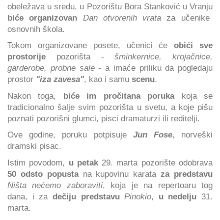
obeležava u sredu, u Pozorištu Bora Stanković u Vranju
biće organizovan
Dan otvorenih vrata
za učenike
osnovnih škola.
Tokom organizovane posete, učenici će
obići sve
prostorije
pozorišta -
šminkernice, krojačnice,
garderobe, probne sale
- a imaće priliku da pogledaju
prostor
"iza zavesa"
, kao i samu
scenu
.
Nakon toga,
biće im pročitana poruka
koja se
tradicionalno šalje svim pozorišta u svetu, a koje pišu
poznati pozorišni glumci, pisci dramaturzi ili reditelji.
Ove godine, poruku potpisuje
Jun Fose
, norveški
dramski pisac.
Istim povodom,
u petak
29. marta pozorište odobrava
50 odsto popusta
na kupovinu karata
za predstavu
Ništa nećemo zaboraviti
, koja je na repertoaru tog
dana, i za
dečiju predstavu
Pinokio
,
u nedelju
31.
marta.