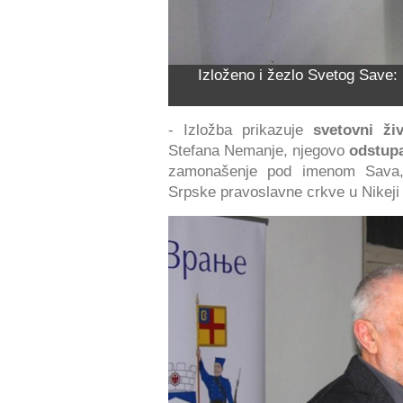
Izloženo i žezlo Svetog Save: 
- Izložba prikazuje
svetovni ži
Stefana Nemanje, njegovo
odstupa
zamonašenje pod imenom Sava, 
Srpske pravoslavne crkve u Nikeji 