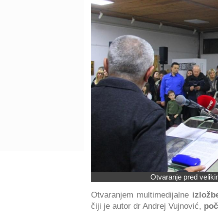
Otvaranje pred velik
Otvaranjem multimedijalne
izložb
čiji je autor dr Andrej Vujnović,
poč