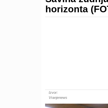
horizonta (F
Izvor:
Vranjenews