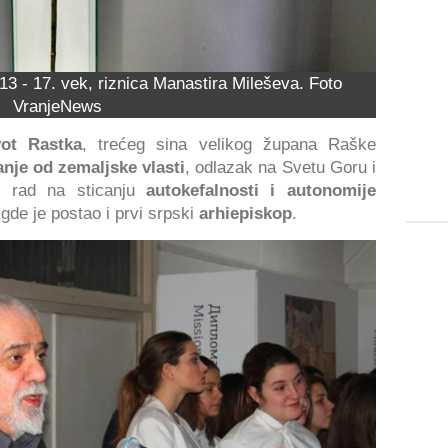
13 - 17. vek, riznica Manastira Mileševa. Foto
VranjeNews
vot Rastka
, trećeg sina velikog župana Raške
nje od zemaljske vlasti
, odlazak na Svetu Goru i
rad na sticanju
autokefalnosti i autonomije
gde je postao i prvi srpski
arhiepiskop
.