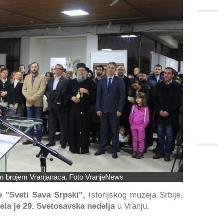
im brojem Vranjanaca. Foto VranjeNews
e "Sveti Sava Srpski",
Istorijskog muzeja Srbije,
ela je 29. Svetosavska nedelja
u Vranju.