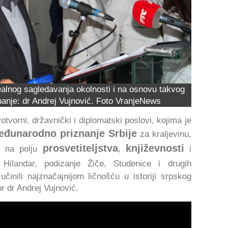
alnog sagledavanja okolnosti i na osnovu takvog
anje: dr Andrej Vujnović. Foto VranjeNews
otvorni, državnički i diplomatski poslovi, kojima je
đunarodno priznanje Srbije
za kraljevinu,
prosvetiteljstva
književnosti
si na polju
,
i
ilandar, podizanje Žiče, Studenice i drugih
činili najznačajnijom ličnošću u istoriji srpskog
r dr Andrej Vujnović.