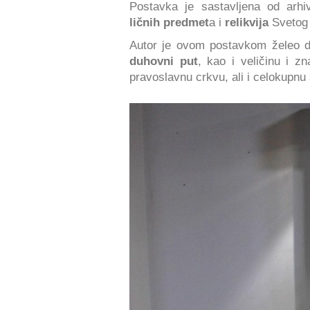
Postavka je sastavljena od arh
ličnih predmet
a i
relikvija
Svetog
Autor je ovom postavkom želeo da 
duhovni put
, kao i veličinu i z
pravoslavnu crkvu, ali i celokupnu s