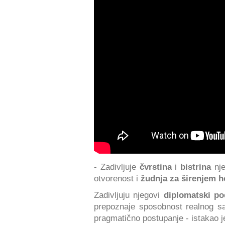
- Zadivljuje
čvrstina
i
bistrina
nj
otvorenost i
žudnja za širenjem h
Zadivljuju njegovi
diplomatski po
prepoznaje sposobnost realnog sa
pragmatično postupanje - istakao j