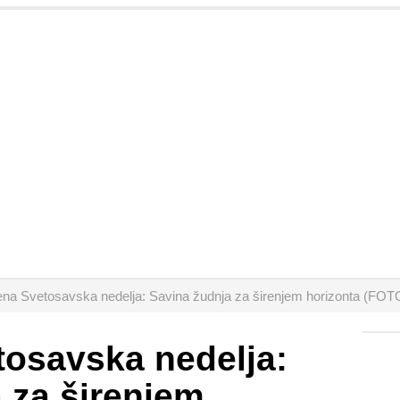
ena Svetosavska nedelja: Savina žudnja za širenjem horizonta (FO
tosavska nedelja:
 za širenjem