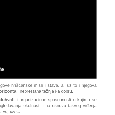
egove hrišćanske misli i stava, ali uz to i njegova
orizonta
i neprestana težnja ka dobru.
duhvati
i organizacione sposobnosti u kojima se
gledavanja okolnosti i na osnovu takvog viđenja
e Vujnović.