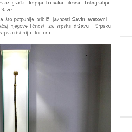
ivske građe,
kopija fresaka
,
ikona
,
fotografija
,
 Save.
što potpunije približi javnosti
Savin svetovni i
načaj njegove ličnosti za srpsku državu i Srpsku
rpsku istoriju i kulturu.