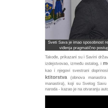
Sveti Sava je imao sposobnost re
viđenja pragmatično postup
Takođe, prikazani su i Savini držav
me
izdejstvovao, između ostalog, i
kao i njegovi svestrani doprino
ktitorstva
(obnova manastira H
manastira), koji su Svetog Savu u
naroda - kazao je na otvaranju auto