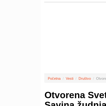
Početna
Vesti
Društvo
Otvor
Otvorena Sve
Savina žudnja