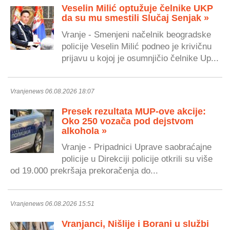
Veselin Milić optužuje čelnike UKP
da su mu smestili Slučaj Senjak »
Vranje - Smenjeni načelnik beogradske
policije Veselin Milić podneo je krivičnu
prijavu u kojoj je osumnjičio čelnike Up...
Vranjenews 06.08.2026 18:07
Presek rezultata MUP-ove akcije:
Oko 250 vozača pod dejstvom
alkohola »
Vranje - Pripadnici Uprave saobraćajne
policije u Direkciji policije otkrili su više
od 19.000 prekršaja prekoračenja do...
Vranjenews 06.08.2026 15:51
Vranjanci, Nišlije i Borani u službi