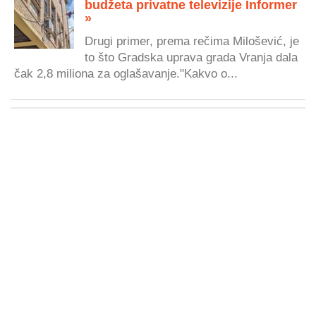
budžeta privatne televizije Informer
»
Drugi primer, prema rečima Milošević, je
to što Gradska uprava grada Vranja dala
čak 2,8 miliona za oglašavanje."Kakvo o...