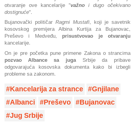
otvaranje ove kancelarije "
važno
i dugo očekivano
dostignuće
".
Bujanovački političar
Ragmi Mustafi
, koji je savetnik
kosovskog premijera Albina Kurtija za Bujanovac,
Preševo i Medveđu,
prisustvovao je otvaranju
kancelarije.
On je pre početka pune primene Zakona o strancima
pozvao Albance sa juga
Srbije da pribave
odgovarajuća kosovska dokumenta kako bi izbegli
probleme sa zakonom.
Kancelarija za strance
Gnjilane
Albanci
Preševo
Bujanovac
Jug Srbije