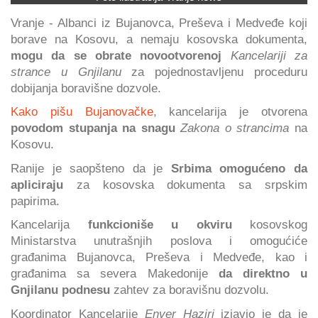
Vranje - Albanci iz Bujanovca, Preševa i Medveđe koji
borave na Kosovu, a nemaju kosovska dokumenta,
mogu da se obrate novootvorenoj
Kancelariji za
strance u Gnjilanu
za pojednostavljenu proceduru
dobijanja boravišne dozvole.
Kako pišu Bujanovačke
, kancelarija je otvorena
povodom stupanja na snagu
Zakona o strancima
na
Kosovu.
Ranije je saopšteno da je
Srbima omogućeno da
apliciraju
za kosovska dokumenta sa srpskim
papirima.
Kancelarija
funkcioniše u okviru
kosovskog
Ministarstva unutrašnjih poslova i omogućiće
građanima Bujanovca, Preševa i Medveđe, kao i
građanima sa severa Makedonije
da direktno u
Gnjilanu podnesu
zahtev za boravišnu dozvolu.
Koordinator Kancelarije
Enver Haziri
izjavio je da je