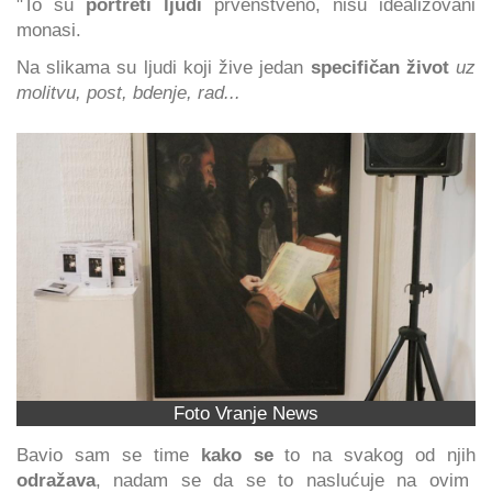
"To su
portreti ljudi
prvenstveno, nisu idealizovani
monasi.
Na slikama su ljudi koji žive jedan
specifičan život
uz
molitvu, post, bdenje, rad...
Foto Vranje News
Bavio sam se time
kako se
to na svakog od njih
odražava
, nadam se da se to naslućuje na ovim