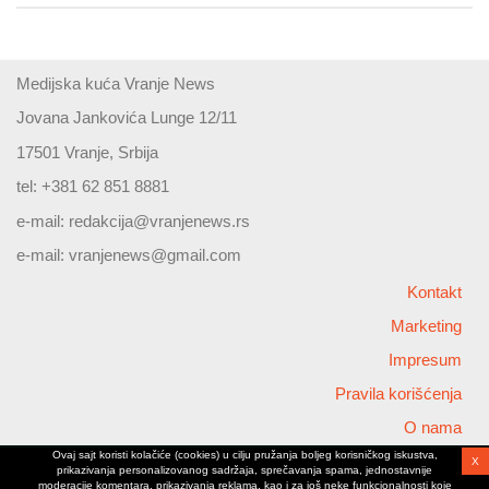
Medijska kuća Vranje News
Jovana Jankovića Lunge 12/11
17501 Vranje, Srbija
tel: +381 62 851 8881
e-mail:
redakcija@vranjenews.rs
e-mail:
vranjenews@gmail.com
Kontakt
Marketing
Impresum
Pravila korišćenja
O nama
Ovaj sajt koristi kolačiće (cookies) u cilju pružanja boljeg korisničkog iskustva,
X
Copyright © 2026 Vranjenews
prikazivanja personalizovanog sadržaja, sprečavanja spama, jednostavnije
All rights reserved
moderacije komentara, prikazivanja reklama, kao i za još neke funkcionalnosti koje