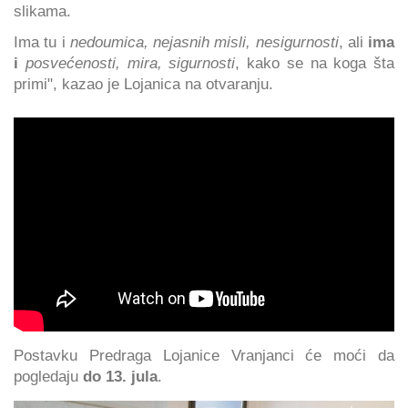
slikama.
Ima tu i
nedoumica, nejasnih misli, nesigurnosti
, ali
ima
i
posvećenosti, mira, sigurnosti
, kako se na koga šta
primi", kazao je Lojanica na otvaranju.
Postavku Predraga Lojanice Vranjanci će moći da
pogledaju
do 13. jula
.