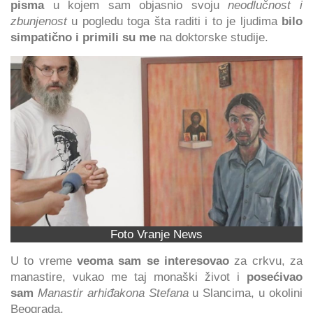
pisma
u kojem sam objasnio svoju
neodlučnost i
zbunjenost
u pogledu toga šta raditi i to je ljudima
bilo
simpatično i primili su me
na doktorske studije.
Foto Vranje News
U to vreme
veoma sam se interesovao
za crkvu, za
manastire, vukao me taj monaški život i
posećivao
sam
Manastir arhiđakona Stefana
u Slancima, u okolini
Beograda.