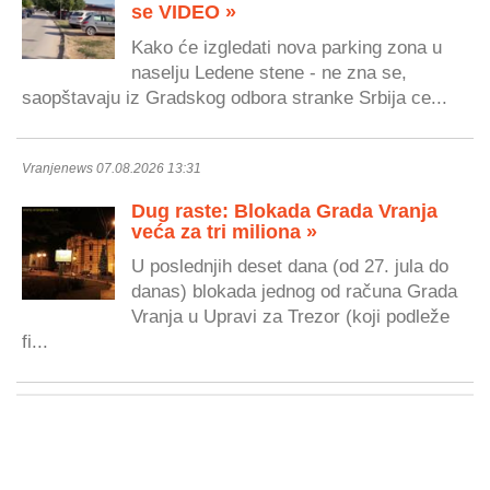
se VIDEO »
Kako će izgledati nova parking zona u
naselju Ledene stene - ne zna se,
saopštavaju iz Gradskog odbora stranke Srbija ce...
Vranjenews 07.08.2026 13:31
Dug raste: Blokada Grada Vranja
veća za tri miliona »
U poslednjih deset dana (od 27. jula do
danas) blokada jednog od računa Grada
Vranja u Upravi za Trezor (koji podleže
fi...