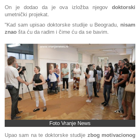
On je dodao da je ova izložba njegov
doktorski
umetnički projekat.
"Kad sam upisao doktorske studije u Beogradu,
nisam
znao
šta ću da radim i čime ću da se bavim.
Foto Vranje News
Upao sam na te doktorske studije
zbog motivacionog