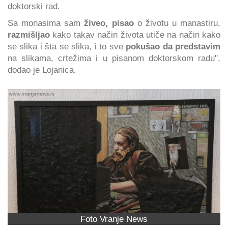
doktorski rad.
Sa monasima sam
živeo, pisao
o životu u manastiru,
razmišljao
kako takav način života utiče na način kako
se slika i šta se slika, i to sve
pokušao da predstavim
na slikama, crtežima i u pisanom doktorskom radu",
dodao je Lojanica.
Foto Vranje News