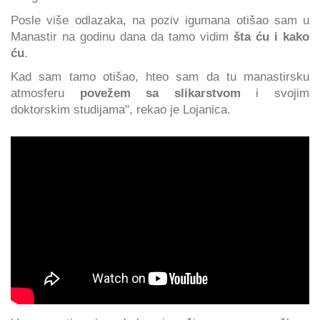
Posle više odlazaka, na poziv igumana otišao sam u
Manastir na godinu dana da tamo vidim
šta ću i kako
ću
.
Kad sam tamo otišao, hteo sam da tu manastirsku
atmosferu
povežem sa slikarstvom
i svojim
doktorskim studijama", rekao je Lojanica.