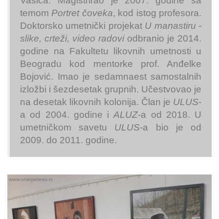
Vasića. Magistrirao je 2007. godine sa
temom
Portret čoveka
, kod istog profesora.
Doktorsko umetnički projekat
U manastiru -
slike, crteži, video radovi
odbranio je 2014.
godine na Fakultetu likovnih umetnosti u
Beogradu kod mentorke prof. Anđelke
Bojović. Imao je sedamnaest samostalnih
izložbi i šezdesetak grupnih. Učestvovao je
na desetak likovnih kolonija. Član je
ULUS
-
a od 2004. godine i
ALUZ
-a od 2018. U
umetničkom savetu
ULUS
-a bio je od
2009. do 2011. godine.