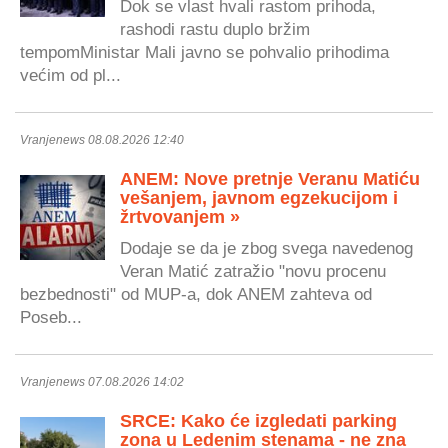
Dok se vlast hvali rastom prihoda,
rashodi rastu duplo bržim
tempomMinistar Mali javno se pohvalio prihodima
većim od pl...
Vranjenews 08.08.2026 12:40
ANEM: Nove pretnje Veranu Matiću
vešanjem, javnom egzekucijom i
žrtvovanjem »
Dodaje se da je zbog svega navedenog
Veran Matić zatražio "novu procenu
bezbednosti" od MUP-a, dok ANEM zahteva od
Poseb...
Vranjenews 07.08.2026 14:02
SRCE: Kako će izgledati parking
zona u Ledenim stenama - ne zna