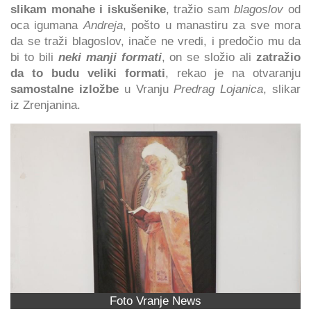
slikam monahe i iskušenike
, tražio sam
blagoslov
od
oca igumana
Andreja
, pošto u manastiru za sve mora
da se traži blagoslov, inače ne vredi, i predočio mu da
bi to bili
neki manji formati
, on se složio ali
zatražio
da to budu veliki formati
, rekao je na otvaranju
samostalne izložbe
u Vranju
Predrag Lojanica
, slikar
iz Zrenjanina.
Foto Vranje News