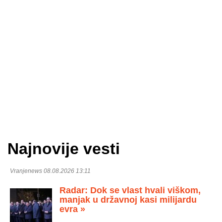
Najnovije vesti
Vranjenews 08.08.2026 13:11
Radar: Dok se vlast hvali viškom,
manjak u državnoj kasi milijardu
evra »