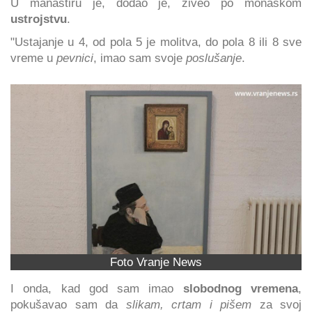
U manastiru je, dodao je, živeo po monaškom
ustrojstvu
.
"Ustajanje u 4, od pola 5 je molitva, do pola 8 ili 8 sve
vreme u
pevnici
, imao sam svoje
poslušanje
.
Foto Vranje News
I onda, kad god sam imao
slobodnog vremena
,
pokušavao sam da
slikam, crtam i pišem
za svoj