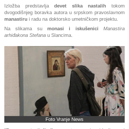
Izložba predstavlja
devet slika
nastalih
tokom
dvogodišnjeg boravka autora u
srpskom pravoslavnom
manastiru
i radu na doktorsko umetničkom projektu.
Na slikama su
monasi i iskušenici
Manastira
arhiđakona Stefana
u Slancima.
Foto Vranje News