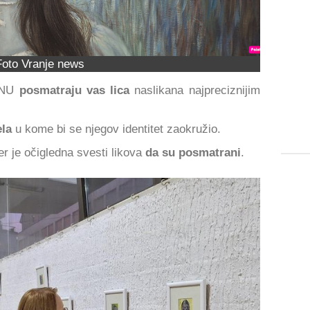
Foto Vranje news
i NU
posmatraju vas lica
naslikana najpreciznijim
ela
u kome bi se njegov identitet zaokružio.
jer je očigledna svesti likova
da su posmatrani
.