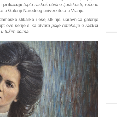
om
prikazuje
toplu raskoš obične ljudskosti
, rečeno
e u Galeriji Narodnog univerziteta u Vranju.
meske slikarke i esejistkinje, upravnica galerije
pt ove serije slika
otvara polje refleksije o
razlici
 u tužim očima.