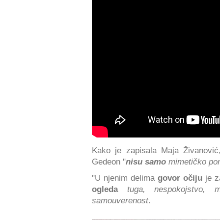
Kako je zapisala Maja Živanović, 
Gedeon "
nisu samo
mimetičko ponav
"U njenim delima
govor očiju
je z
ogleda
tuga, nespokojstvo, me
samouverenost
.