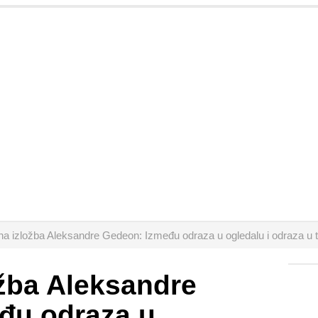
na izložba Aleksandre Gedeon: Između odraza u ogledalu i odraza
žba Aleksandre
đu odraza u