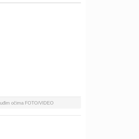
 u tuđim očima FOTO/VIDEO