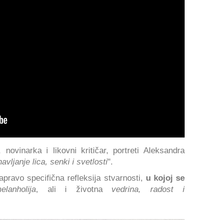
novinarka i likovni kritičar, portreti Aleksandra
ljanje lica, senki i svetlosti
".
apravo specifična refleksija stvarnosti,
u kojoj se
lanholija
, ali i životna
vedrina, radost i