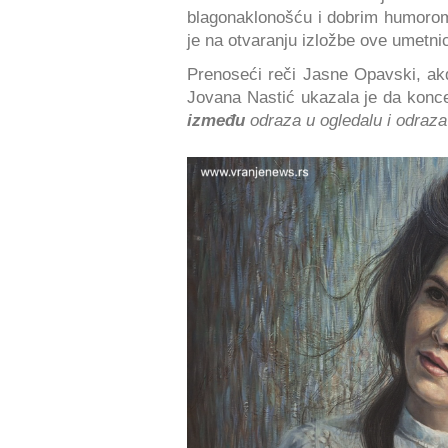
blagonaklonošću i dobrim humor
je na otvaranju izložbe ove umetnic
Prenoseći reči Jasne Opavski, akda
Jovana Nastić ukazala je da konce
između
odraza u ogledalu i odraza