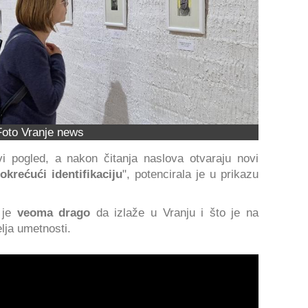
Foto Vranje news
i pogled, a nakon čitanja naslova otvaraju novi
okrećući identifikaciju
", potencirala je u prikazu
j je
veoma drago
da izlaže u Vranju i što je na
elja umetnosti.