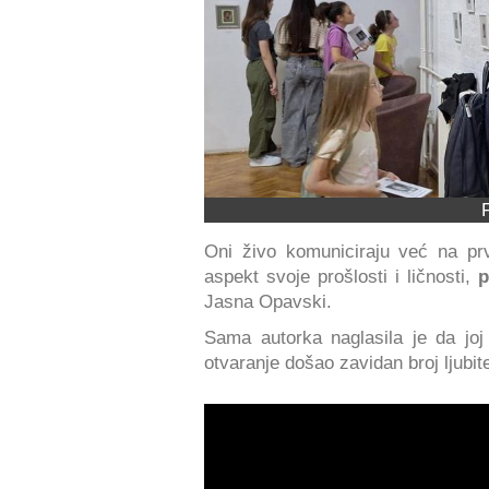
Oni živo komuniciraju već na prv
aspekt svoje prošlosti i ličnosti,
p
Jasna Opavski.
Sama autorka naglasila je da jo
otvaranje došao zavidan broj ljubit