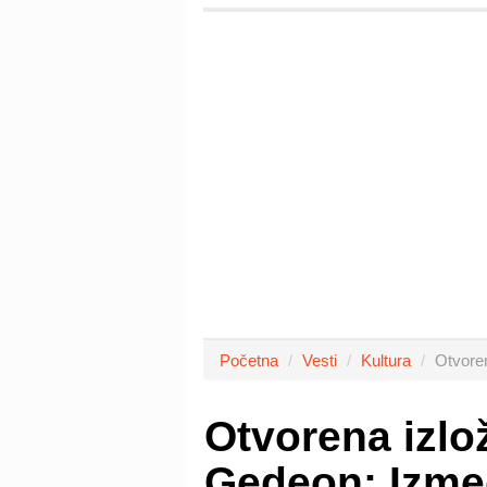
Početna
Vesti
Kultura
Otvore
Otvorena izlo
Gedeon: Izme