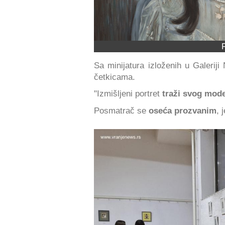
Sa minijatura izloženih u Galerij
četkicama.
"Izmišljeni portret
traži svog mod
Posmatrač se
oseća prozvanim
, 