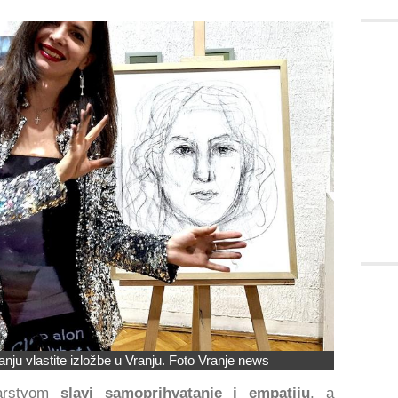
ju vlastite izložbe u Vranju. Foto Vranje news
karstvom
slavi samoprihvatanje i empatiju
, a