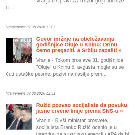
Vranja u Upravi za Trezor (koji podleže
fi...
Vranjenews 07.08.2026 13:05
Govor mržnje na obeležavanju
godišnjice Oluje u Kninu: Drinu
ćemo pregaziti, a Srbiju zapaliti »
Vranje - Tokom proslave 31. godišnjice
"Oluje" u Kninu 5. avgusta mogle su se
čuti ustaške pesme, pozivi na nasilje prem...
Vranjenews 07.08.2026 12:51
Ružić pozvao socijaliste da povuku
jasne crvene linije prema SNS-u »
Vranje - Bivši ministar prosvete,
socijalista Branko Ružić ocenio je u
intervjuu za austrijsku agenciju APA da bi