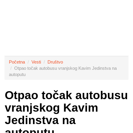
Početna
Vesti
Društvo
Otpao točak autobusu vranjskog Kavim Jedinstva na
autoputu
Otpao točak autobusu
vranjskog Kavim
Jedinstva na
autoputu