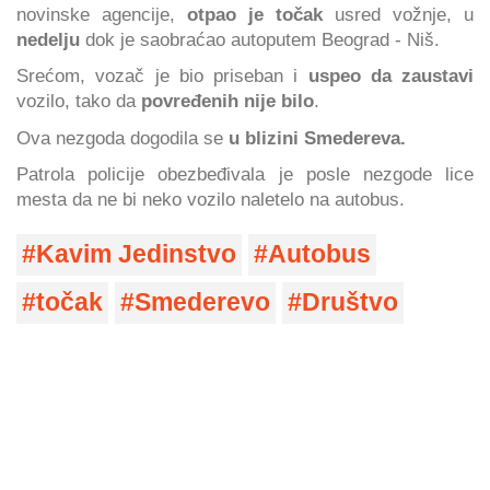
novinske agencije,
otpao je točak
usred vožnje, u
nedelju
dok je saobraćao autoputem Beograd - Niš.
Srećom, vozač je bio priseban i
uspeo da zaustavi
vozilo, tako da
povređenih nije bilo
.
Ova nezgoda dogodila se
u blizini Smedereva.
Patrola policije obezbeđivala je posle nezgode lice
mesta da ne bi neko vozilo naletelo na autobus.
Kavim Jedinstvo
Autobus
točak
Smederevo
Društvo