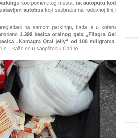
parkingu
kod pomenutog mesta
, na autoputu kod
ustavljen autobus
koji saobraća na redovnoj liniji
 pregledani na samom parkingu, kada je u koferu
ronađeno
1.398 kesica oralnog gela „Filagra Gel
kesica „Kamagra Oral jelly“ od 100 miligrama
,
ije – kaže se u saopštenju Carine.