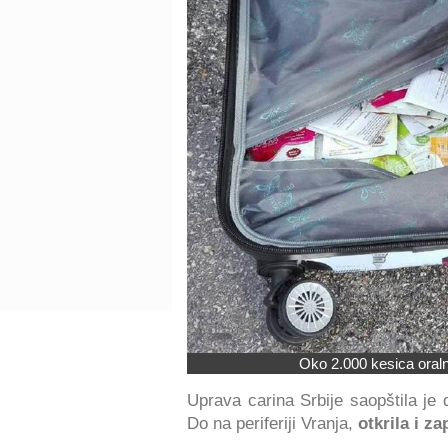
Oko 2.000 kesica oraln
Uprava carina Srbije saopštila je 
Do na periferiji Vranja,
otkrila i z