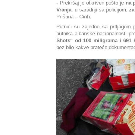
- Prekršaj je otkriven pošto je
na 
Vranja
, u saradnji sa policijom,
za
Priština – Cirih.
Putnici su zajedno sa prtljagom
putnika albanske nacionalnosti p
Shots“ od 100 miligrama i 691 
bez bilo kakve prateće dokumentac