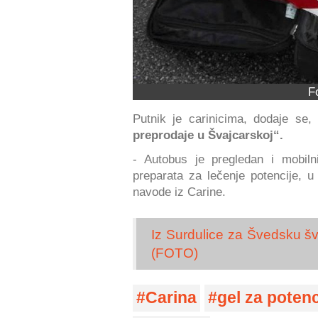
F
Putnik je carinicima, dodaje se
preprodaje u Švajcarskoj“.
- Autobus je pregledan i mobil
preparata za lečenje potencije, u
navode iz Carine.
Iz Surdulice za Švedsku šv
(FOTO)
Carina
gel za potenc