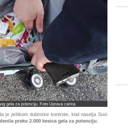
og gela za potenciju. Foto Uprava carina
da je prilikom dubinske kontrole, kod naselja Suvi
aplenila preko 2.000 kesica gela za potenciju
.