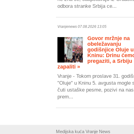
odbora stranke Srbija ce...
Vranjenews 07.08.2026 13:05
Govor mržnje na
obeležavanju
godišnjice Oluje u
Kninu: Drinu ćem
pregaziti, a Srbiju
zapaliti »
Vranje - Tokom proslave 31. godiš
"Oluje" u Kninu 5. avgusta mogle 
čuti ustaške pesme, pozivi na nasi
prem...
Medijska kuća Vranje News