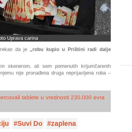
oto Uprava carina
, rekao da je
„robu kupio u Prištini radi dalje
nim skenerom, ali sem pomenutih krijumčarenih
 njemu nije pronađena druga neprijavljena roba –
ercovali tablete u vrednosti 230.000 evra
iju
Suvi Do
zaplena