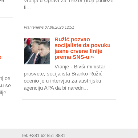
Vranja u Upravi za Trezor (koji podleže
fi...
Vranjenews 07.08.2026 12:51
Ružić pozvao
socijaliste da povuku
jasne crvene linije
o
prema SNS-u »
Vranje - Bivši ministar
prosvete, socijalista Branko Ružić
njice
ocenio je u intervjuu za austrijsku
su se
agenciju APA da bi naredn...
lje
tel: +381 62 851 8881