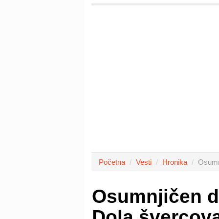
Početna
Vesti
Hronika
Osumnj
Osumnjičen d
Dola švercova