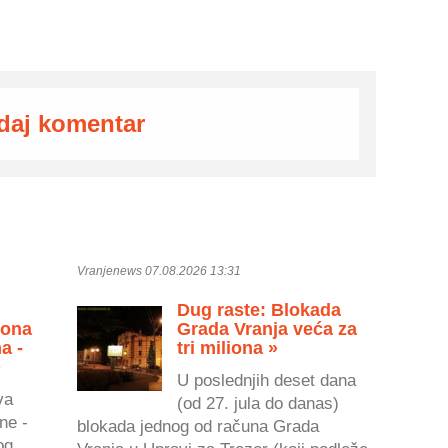
daj komentar
Vranjenews 07.08.2026 13:31
Dug raste: Blokada
zona
Grada Vranja veća za
a -
tri miliona »
»
U poslednjih deset dana
va
(od 27. jula do danas)
ne -
blokada jednog od računa Grada
og