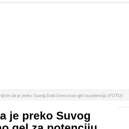
ičen da je preko Suvog Dola švercovao gel za potenciju (FOTO)
a je preko Suvog
o gel za potenciju