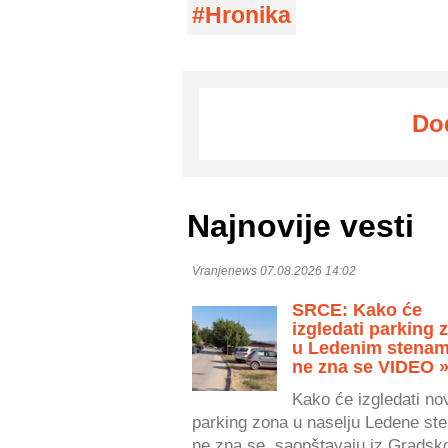
Hronika
Do
Najnovije vesti
Vranjenews 07.08.2026 14:02
SRCE: Kako će
izgledati parking 
u Ledenim stenam
ne zna se VIDEO 
Kako će izgledati no
parking zona u naselju Ledene ste
ne zna se, saopštavaju iz Gradsk