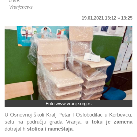
Izvor:
Vranjenews
19.01.2021 13:12 » 13:25
Foto www.vranje.org.rs
U Osnovnoj školi Kralj Petar I Oslobodilac u Korbevcu,
selu na području grada Vranja,
u toku je zamena
dotrajalih
stolica i nameštaja
.