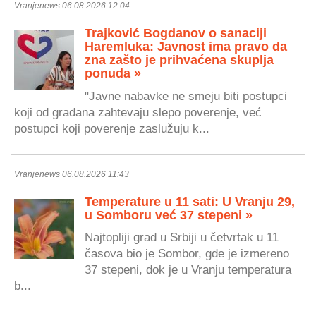
Vranjenews 06.08.2026 12:04
Trajković Bogdanov o sanaciji
Haremluka: Javnost ima pravo da
zna zašto je prihvaćena skuplja
ponuda »
"Javne nabavke ne smeju biti postupci
koji od građana zahtevaju slepo poverenje, već
postupci koji poverenje zaslužuju k...
Vranjenews 06.08.2026 11:43
Temperature u 11 sati: U Vranju 29,
u Somboru već 37 stepeni »
Najtopliji grad u Srbiji u četvrtak u 11
časova bio je Sombor, gde je izmereno
37 stepeni, dok je u Vranju temperatura
b...