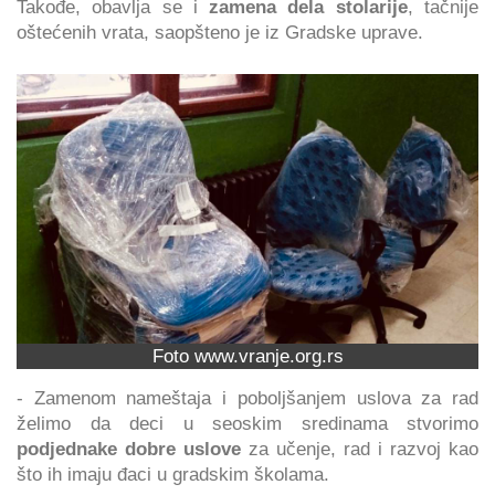
Takođe, obavlja se i
zamena dela stolarije
, tačnije
oštećenih vrata, saopšteno je iz Gradske uprave.
Foto www.vranje.org.rs
- Zamenom nameštaja i poboljšanjem uslova za rad
želimo da deci u seoskim sredinama stvorimo
podjednake dobre uslove
za učenje, rad i razvoj kao
što ih imaju đaci u gradskim školama.