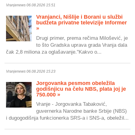
Vranjenews 06.08.2026 15:51
Vranjanci, Nišlije i Borani u službi
budžeta privatne televizije Informer
»
Drugi primer, prema rečima Milošević, je
to što Gradska uprava grada Vranja dala
čak 2,8 miliona za oglašavanje."Kakvo o...
Vranjenews 06.08.2026 15:23
Jorgovanka pesmom obeležila
godišnjicu na čelu NBS, plata joj je
750.000 »
Vranje - Jorgovanka Tabaković,
guvernerka Narodne banke Srbije (NBS)
i dugogodišnja funkcionerka SRS-a i SNS-a, obeležil...