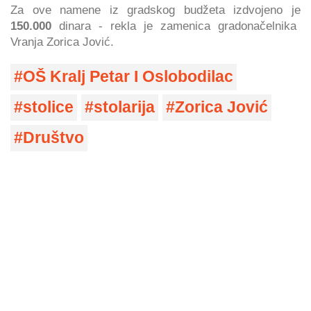
Za ove namene iz gradskog budžeta izdvojeno je
150.000
dinara - rekla je zamenica gradonačelnika
Vranja Zorica Jović.
OŠ Kralj Petar I Oslobodilac
stolice
stolarija
Zorica Jović
Društvo