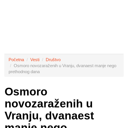
Početna
Vesti
Društvo
Osmoro novozaraženih u Vranju, dvanaest manje nego
prethodnog dana
Osmoro
novozaraženih u
Vranju, dvanaest
manje nego