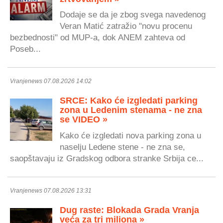
Dodaje se da je zbog svega navedenog
Veran Matić zatražio "novu procenu
bezbednosti" od MUP-a, dok ANEM zahteva od
Poseb...
Vranjenews 07.08.2026 14:02
SRCE: Kako će izgledati parking
zona u Ledenim stenama - ne zna
se VIDEO »
Kako će izgledati nova parking zona u
naselju Ledene stene - ne zna se,
saopštavaju iz Gradskog odbora stranke Srbija ce...
Vranjenews 07.08.2026 13:31
Dug raste: Blokada Grada Vranja
veća za tri miliona »