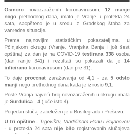
Osmoro
novozaraženih koronavirusom,
12 manje
nego
prethodnog dana, imalo je Vranje u protekla 24
sata, saopšteno je u sredu iz Gradskog štaba za
vanredne situacije.
Prema najnovijim statističkim pokazateljima, u
Pčinjskom okrugu (Vranje, Vranjska Banja i još šest
opština) za dan je na COVID-19
testirana 338
osoba
(dan ranije 341) i rezultati su pokazali da je
14
inficirano
koronavirusom
(dan pre 31).
To daje
procenat
zaražavanja
od
4,1
- za
5 odsto
manji
nego prethodnog dana kada je iznosio
9,1.
Posle Vranja najveći broj novozaraženih u okrugu imala
je
Surdulica
-
4
(juče isto 4).
Po jedan slučaj zabeležen je u Bosilegradu i Preševu.
U tri opštine -
Trgovištu, Vladičinom Hanu i Bujanovcu
- u protekla 24 sata
nije bilo
registrovanih slučajeva