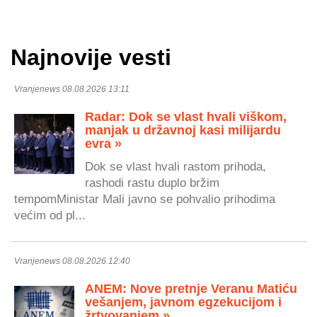
Najnovije vesti
Vranjenews 08.08.2026 13:11
Radar: Dok se vlast hvali viškom,
manjak u državnoj kasi milijardu
evra »
Dok se vlast hvali rastom prihoda,
rashodi rastu duplo bržim
tempomMinistar Mali javno se pohvalio prihodima
većim od pl...
Vranjenews 08.08.2026 12:40
ANEM: Nove pretnje Veranu Matiću
vešanjem, javnom egzekucijom i
žrtvovanjem »