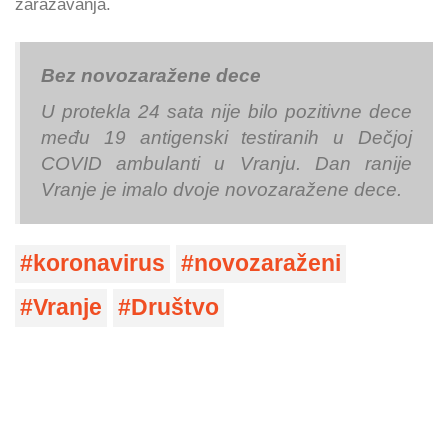
zaražavanja.
Bez novozaražene dece
U protekla 24 sata nije
bilo pozitivne dece
među 19 antigenski testiranih u Dečjoj
COVID ambulanti u Vranju. Dan ranije
Vranje je imalo dvoje novozaražene dece.
koronavirus
novozaraženi
Vranje
Društvo