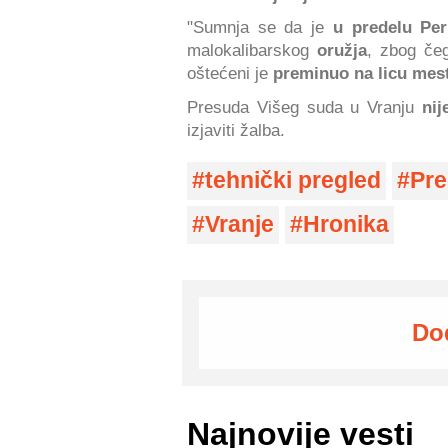
"Sumnja se da je
u predelu Per
malokalibarskog
oružja
, zbog če
oštećeni je
preminuo na licu mes
Presuda Višeg suda u Vranju
nij
izjaviti žalba.
tehnički pregled
Pre
Vranje
Hronika
Do
Najnovije vesti