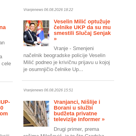
Vranjenews 06.08.2026 18:22
Veselin Milić optužuje
 na
čelnike UKP da su mu
smestili Slučaj Senjak
»
an
Vranje - Smenjeni
načelnik beogradske policije Veselin
a
Milić podneo je krivičnu prijavu u kojoj
 cele
je osumnjičio čelnike Up...
Vranjenews 06.08.2026 15:51
MUP-
Vranjanci, Nišlije i
50
Borani u službi
vom
budžeta privatne
televizije Informer »
Drugi primer, prema
kciji
rečima Milošević, je to što Gradska