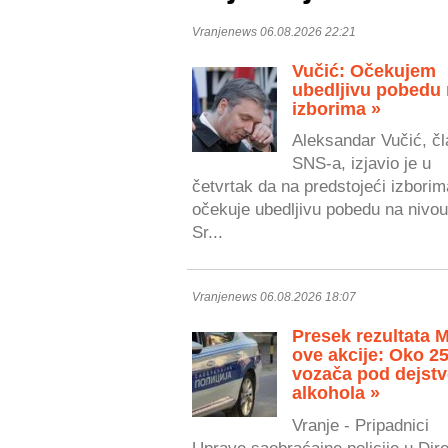
Vranjenews 06.08.2026 22:21
Vučić: Očekujem
ubedljivu pobedu
izborima »
Aleksandar Vučić, čl
SNS-a, izjavio je u
četvrtak da na predstojeći izborim
očekuje ubedljivu pobedu na nivou
Sr...
Vranjenews 06.08.2026 18:07
Presek rezultata 
ove akcije: Oko 2
vozača pod dejst
alkohola »
Vranje - Pripadnici
Uprave saobraćajne policije u Dire