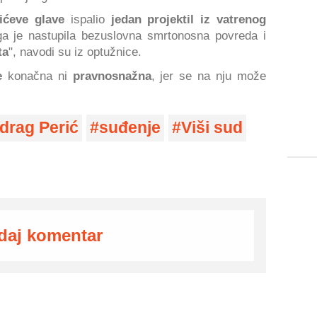
ićeve glave
ispalio
jedan projektil iz vatrenog
ga je nastupila bezuslovna smrtonosna povreda i
ta
", navodi su iz optužnice.
e
konačna ni
pravnosnažna
, jer se na nju može
drag Perić
suđenje
Viši sud
daj komentar