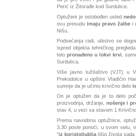
Perić iz Žitorađe kod Surdulice.
Optuženi je oslobođen usled
nedo
ovu presudu
imaju pravo žalbe
i
Nišu.
Podsećanja radi, ubistvo se dog
ispred objekta tehničkog pregled
telo
pronađeno u lokvi krvi
, sam
Surdulica.
Više javno tužilaštvo (VJT) u V
Prekodolce u opštini Vladičin H
sumnje da je učinio krivično delo
t
On je optužen da je to delo po
proizvodnja, držanje,
nošenje i p
stav 4, u vezi sa stavom 1 Krivičn
Prema navodima optužnice, optuže
3.30 posle ponoći, u svom selu, i
"
iz koristoljublja
lišio života sada