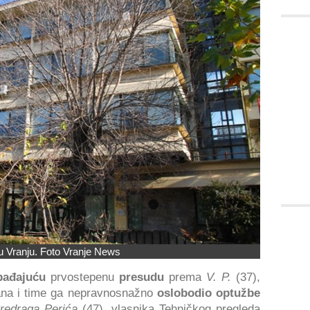
 u Vranju. Foto Vranje News
ađajuću
prvostepenu
presudu
prema
V. P.
(37),
ana i time ga nepravnosnažno
oslobodio optužbe
redraga Perića
(47), vlasnika Tehničkog pregleda