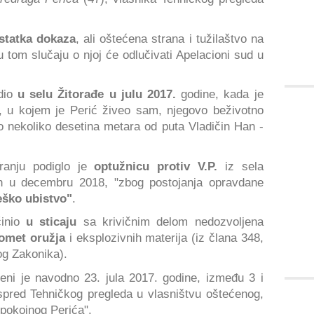
statka dokaza
, ali oštećena strana i tužilaštvo na
 u tom slučaju o njoj će odlučivati Apelacioni sud u
odio
u selu Žitorađe u julu 2017.
godine, kada je
a, u kojem je Perić živeo sam, njegovo beživotno
o nekoliko desetina metara od puta Vladičin Han -
ranju podiglo je
optužnicu protiv V.P.
iz sela
an u decembru 2018, "zbog postojanja opravdane
eško ubistvo"
.
činio
u sticaju
sa krivičnim delom nedozvoljena
romet oružja
i eksplozivnih materija (iz člana 348,
og Zakonika).
ni je navodno 23. jula 2017. godine, između 3 i
spred Tehničkog pregleda u vlasništvu oštećenog,
 pokojnog Perića".