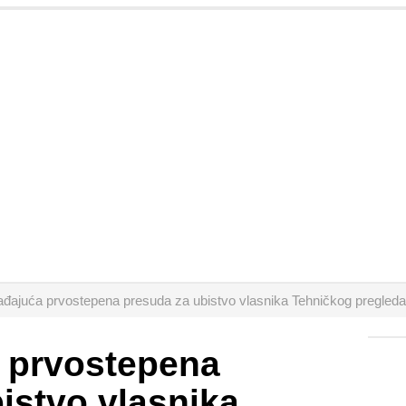
đajuća prvostepena presuda za ubistvo vlasnika Tehničkog pregleda
 prvostepena
istvo vlasnika