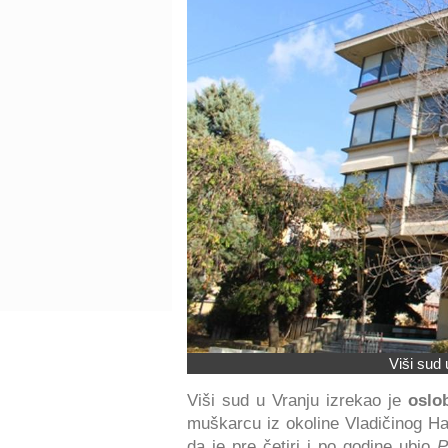
Viši sud
Viši sud u Vranju izrekao je
oslob
muškarcu iz okoline Vladičinog H
da je pre četiri i po godine
ubio
P