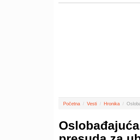
Početna
Vesti
Hronika
Osloba
Oslobađajuća
presuda za ub