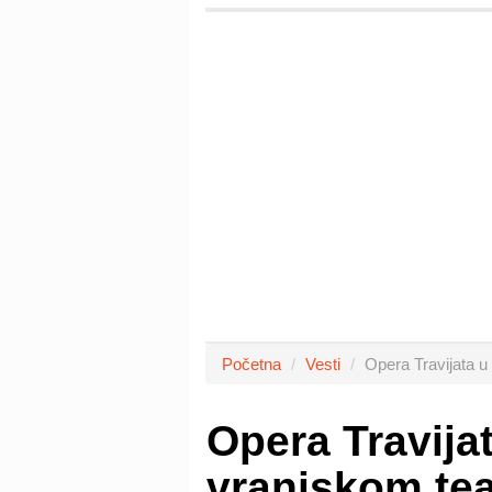
Početna
Vesti
Opera Travijata u
Opera Travijat
vranjskom tea