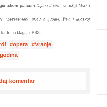
igentskom palicom
Dijane Jocić
i u režiji
Marka
vi
"
bezvremenu priču o ljubavi, žrtvi i ljudskoj
 karte na blagajni PBS.
rdi
opera
Vranje
 godina
daj komentar