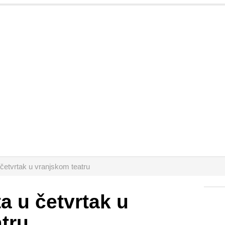
 četvrtak u vranjskom teatru
a u četvrtak u
tru