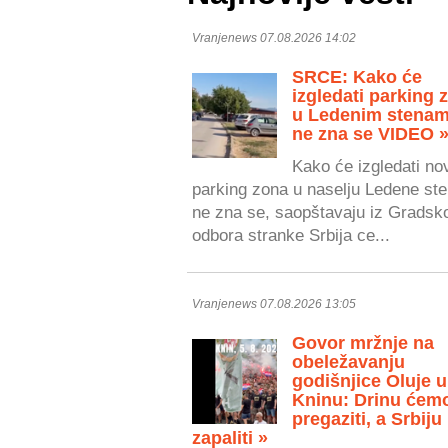
Vranjenews 07.08.2026 14:02
SRCE: Kako će
izgledati parking 
u Ledenim stenam
ne zna se VIDEO 
Kako će izgledati no
parking zona u naselju Ledene ste
ne zna se, saopštavaju iz Gradsk
odbora stranke Srbija ce...
Vranjenews 07.08.2026 13:05
Govor mržnje na
obeležavanju
godišnjice Oluje u
Kninu: Drinu ćem
pregaziti, a Srbiju
zapaliti »