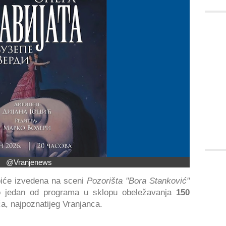
@Vranjenews
iće izvedena na sceni
Pozorišta "Bora Stanković"
o jedan od programa u sklopu obeležavanja
150
a, najpoznatijeg Vranjanca.