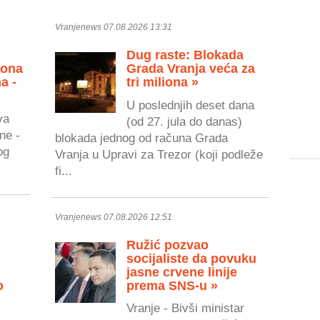
Vranjenews 07.08.2026 13:31
Dug raste: Blokada
zona
Grada Vranja veća za
a -
tri miliona »
»
U poslednjih deset dana
va
(od 27. jula do danas)
ne -
blokada jednog od računa Grada
og
Vranja u Upravi za Trezor (koji podleže
fi...
Vranjenews 07.08.2026 12:51
Ružić pozvao
socijaliste da povuku
jasne crvene linije
o
prema SNS-u »
Vranje - Bivši ministar