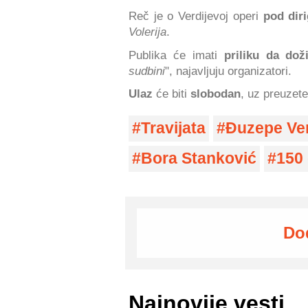
Reč je o Verdijevoj operi
pod dir
Volerija
.
Publika će imati
priliku da doži
sudbini
", najavljuju organizatori.
Ulaz
će biti
slobodan
, uz preuzete
Travijata
Đuzepe Ve
Bora Stanković
150
Do
Najnovije vesti