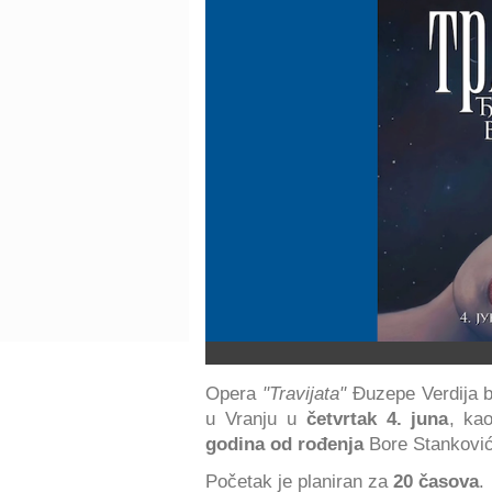
Opera
"Travijata"
Đuzepe Verdija b
u Vranju u
četvrtak 4. juna
, ka
godina od rođenja
Bore Stanković
Početak je planiran za
20 časova
.