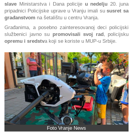
slave
Ministarstva i Dana policije
u nedelju
20. juna
pripadnici Policijske uprave u Vranju imali su
susret sa
građanstvom
na šetalištu u centru Vranja.
Građanima, a posebno zainteresovanoj deci policijski
službenici javno su
promovisali svoj rad
, policijsku
opremu i sredstv
a koji se koriste u MUP-u Srbije.
Foto Vranje News