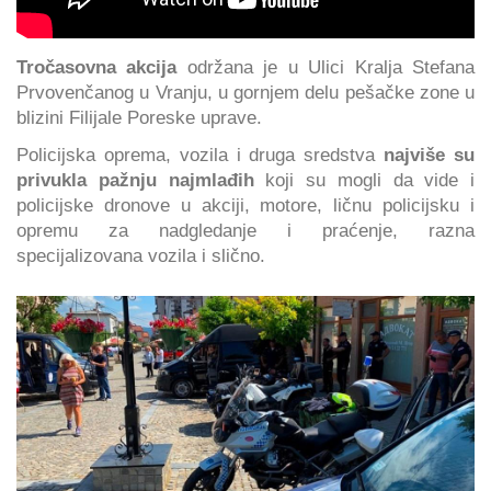
Tročasovna akcija
održana je u Ulici Kralja Stefana
Prvovenčanog u Vranju, u gornjem delu pešačke zone u
blizini Filijale Poreske uprave.
Policijska oprema, vozila i druga sredstva
najviše su
privukla pažnju najmlađih
koji su mogli da vide i
policijske dronove u akciji, motore, ličnu policijsku i
opremu za nadgledanje i praćenje, razna
specijalizovana vozila i slično.