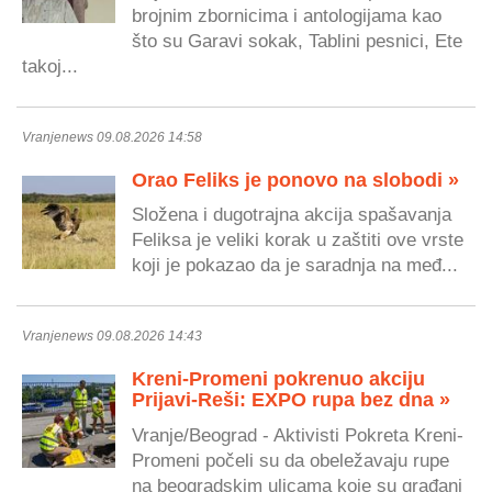
brojnim zbornicima i antologijama kao
što su Garavi sokak, Tablini pesnici, Ete
takoj...
Vranjenews 09.08.2026 14:58
Orao Feliks je ponovo na slobodi »
Složena i dugotrajna akcija spašavanja
Feliksa je veliki korak u zaštiti ove vrste
koji je pokazao da je saradnja na međ...
Vranjenews 09.08.2026 14:43
Kreni-Promeni pokrenuo akciju
Prijavi-Reši: EXPO rupa bez dna »
Vranje/Beograd - Aktivisti Pokreta Kreni-
Promeni počeli su da obeležavaju rupe
na beogradskim ulicama koje su građani