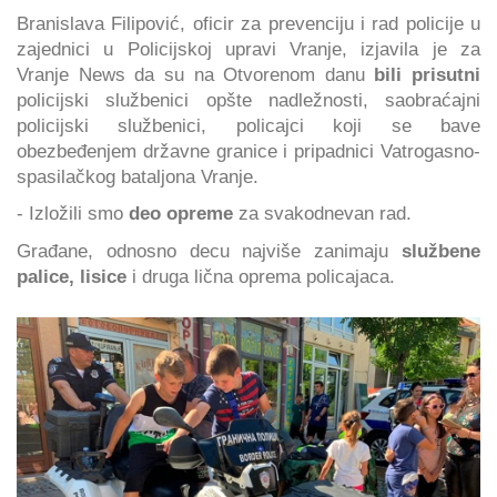
Branislava Filipović, oficir za prevenciju i rad policije u
zajednici u Policijskoj upravi Vranje, izjavila je za
Vranje News da su na Otvorenom danu
bili prisutni
policijski službenici opšte nadležnosti, saobraćajni
policijski službenici, policajci koji se bave
obezbeđenjem državne granice i pripadnici Vatrogasno-
spasilačkog bataljona Vranje.
- Izložili smo
deo opreme
za svakodnevan rad.
Građane, odnosno decu najviše zanimaju
službene
palice, lisice
i druga lična oprema policajaca.