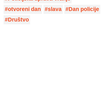
otvoreni dan
slava
Dan policije
Društvo