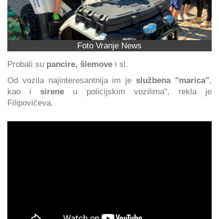
Foto Vranje News
Probali su
pancire, šlemove
i sl.
Od vozila najinteresantnija im je
službena "marica"
,
kao i
sirene
u policijskim vozilima", rekla je
Filipovićeva.