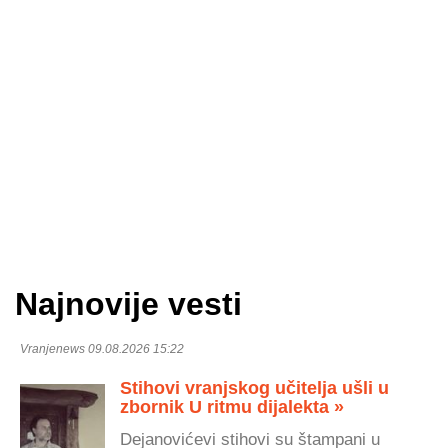
Najnovije vesti
Vranjenews 09.08.2026 15:22
Stihovi vranjskog učitelja ušli u
zbornik U ritmu dijalekta »
Dejanovićevi stihovi su štampani u