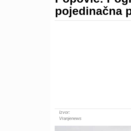
pojedinačna 
Izvor:
Vranjenews