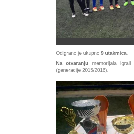
Odigrano je ukupno
9 utakmica
.
Na otvaranju
memorijala igrali
(generacije 2015/2016).