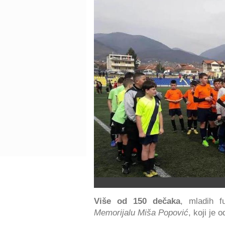
Više od 150 dečaka
, mladih f
Memorijalu Miša Popović
, koji je