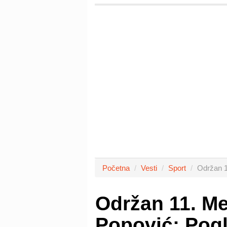
Početna
Vesti
Sport
Održan 1
Održan 11. Me
Popović: Pogl