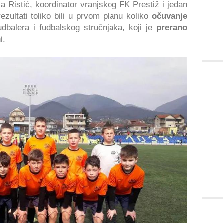
 Ristić, koordinator vranjskog FK Prestiž i jedan
ezultati toliko bili u prvom planu koliko
očuvanje
dbalera i fudbalskog stručnjaka, koji je
prerano
i.