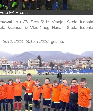
Foto FK Prestiž
tvovali su
FK Prestiž
iz Vranja, Škola fudbala
bala
Mladost
iz Vladičinog Hana i Škola fudbala
, 2012, 2014, 2015. i 2016.
godine.