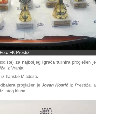
Foto FK Prestiž
godište) za
najboljeg igrača turnira
proglešen je
iža
iz Vranja.
iz hanske Mladosti.
udbalera
proglašen je
Jovan Kostić
iz
Prestiža
, a
iz istog kluba.