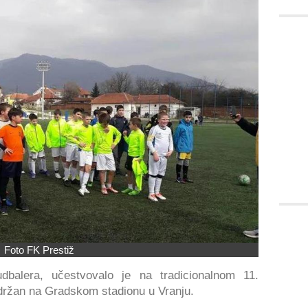
Foto FK Prestiž
udbalera, učestvovalo je na tradicionalnom 11.
 održan na Gradskom stadionu u Vranju.