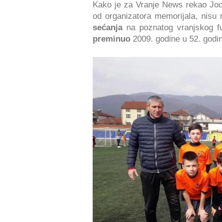
Kako je za Vranje News rekao Joca
od organizatora memorijala, nisu r
sećanja
na poznatog vranjskog fu
preminuo
2009. godine u 52. godin