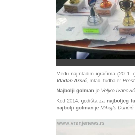
Među najmlađim igračima (2011. 
Vladan Arsić
, mladi fudbaler
Prest
Najbolji golman
je
Veljko Ivanović
Kod 2014. godišta za
najboljeg f
najbolji golman
je
Mihajlo Dunčić