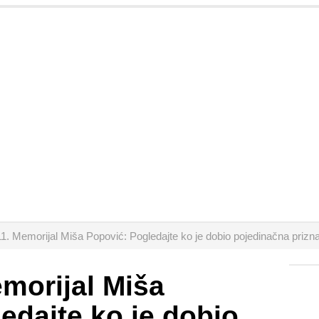
1. Memorijal Miša Popović: Pogledajte ko je dobio pojedinačna priz
morijal Miša
edajte ko je dobio