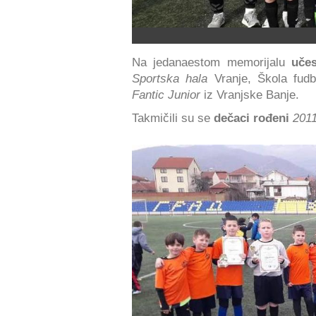
Na jedanaestom memorijalu
učes
Sportska hala
Vranje, Škola fud
Fantic Junior
iz Vranjske Banje.
Takmičili su se
dečaci rođeni
2011