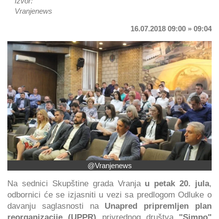
Izvor:
Vranjenews
16.07.2018 09:00 » 09:04
@Vranjenews
Na sednici Skupštine grada Vranja
u petak 20. jula
,
odbornici će se izjasniti u vezi sa predlogom Odluke o
davanju saglasnosti na
Unapred pripremljen plan
reorganizacije (UPPR)
privrednog društva
"Simpo"