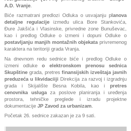
A.D. Vranje
.
Biće razmatrani predlozi Odluka o usvajanju p
lanova
detaljne regulacije
između ulica Bore Stankovića,
Đure Jakšića i Vlasinske, privredne zone Bunuševac,
kao i predlog Odluke o izmeni i dopuni Odluke o
postavljanju manjih montažnih objekata
privremenog
karaktera na teritoriji grada Vranja.
Na dnevnom redu sednice biće i predlog Odluke o
izmeni odluke
o elektronskom prenosu sednica
Skupštine
grada, pretres
finansijskih izveštaja javnih
preduzeća u likvidaciiji
Direkcija za razvoj i izgradnju
grada i Skijalište Besna Kobila, kao i
pretres
cenovnika usluga
za poslove planiranja i uređenja
prostora, tehničke preglede i izradu projektne
dokumentacije
JP Zavod za urbanizam
.
Početak 26. sednice zakazan je za 9 sati.