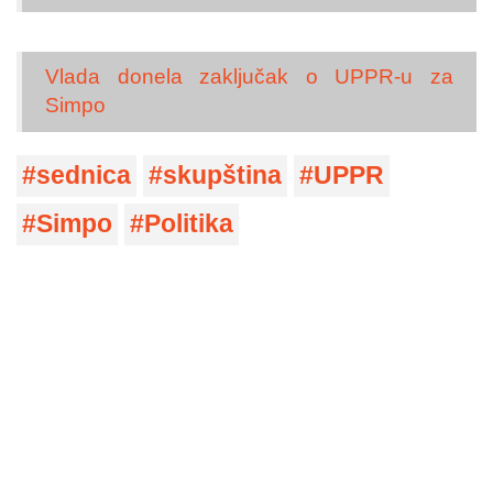
Vlada donela zaključak o UPPR-u za
Simpo
sednica
skupština
UPPR
Simpo
Politika