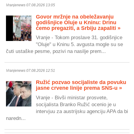
Vranjenews 07.08.2026 13:05
Govor mržnje na obeležavanju
godišnjice Oluje u Kninu: Drinu
ćemo pregaziti, a Srbiju zapaliti »
Vranje - Tokom proslave 31. godišnjice
"Oluje" u Kninu 5. avgusta mogle su se
čuti ustaške pesme, pozivi na nasilje prem...
Vranjenews 07.08.2026 12:51
Ružić pozvao socijaliste da povuku
jasne crvene linije prema SNS-u »
Vranje - Bivši ministar prosvete,
socijalista Branko Ružić ocenio je u
intervjuu za austrijsku agenciju APA da bi
naredn...