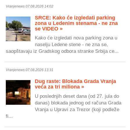
Vranjenews 07.08.2026 14:02
SRCE: Kako će izgledati parking
zona u Ledenim stenama - ne zna
se VIDEO »
Kako će izgledati nova parking zona u
naselju Ledene stene - ne zna se,
saopštavaju iz Gradskog odbora stranke Srbija ce...
Vranjenews 07.08.2026 13:31
Dug raste: Blokada Grada Vranja
veća za tri miliona »
U poslednjih deset dana (od 27. jula do
danas) blokada jednog od računa Grada
Vranja u Upravi za Trezor (koji podleže
fi...