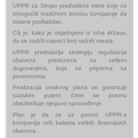
UPPR za Simpo predvideće mere koje će
omogućiti matičnom biznisu kompanije da
ostane profitabilan.
Cilj je, kako je objašnjeno iz vrha države,
da se zadrži najveći broj radnih mesta.
UPPR predstavlja strategiju regulisanja
obaveza preduzeća sa velikim
dugovanjima, koja se priprema sa
poveriocima.
Realizacija ovakvog plana se garantuje
sudskim putem, čime se pravno
obezbeđuje njegovo sprovođenje.
Plan je da se uz pomoć UPPR-a
kompanija reši balasta velikih finansijskih
obaveza.