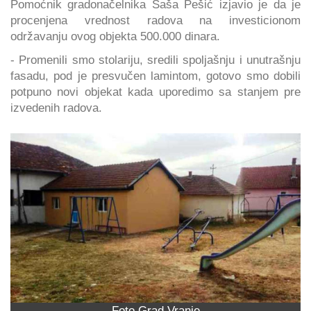
Pomoćnik gradonačelnika Saša Pešić izjavio je da je
procenjena vrednost radova na investicionom
održavanju ovog objekta 500.000 dinara.
- Promenili smo stolariju, sredili spoljašnju i unutrašnju
fasadu, pod je presvučen lamintom, gotovo smo dobili
potpuno novi objekat kada uporedimo sa stanjem pre
izvedenih radova.
Foto Grad Vranje