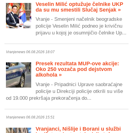
Veselin Milić optužuje čelnike UKP
da su mu smestili Slučaj Senjak »
Vranje - Smenjeni načelnik beogradske
policije Veselin Milić podneo je krivičnu
prijavu u kojoj je osumnjičio čelnike Up...
Vranjenews 06.08.2026 18:07
Presek rezultata MUP-ove akcije:
Oko 250 vozača pod dejstvom
alkohola »
Vranje - Pripadnici Uprave saobraćajne
policije u Direkciji policije otkrili su više
od 19.000 prekršaja prekoračenja do...
Vranjenews 06.08.2026 15:51
Vranjanci, Nišlije i Borani u službi