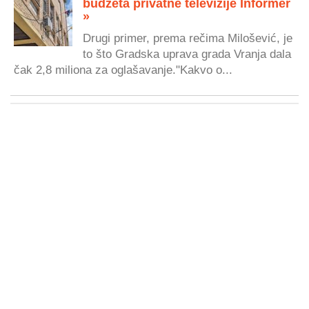
budžeta privatne televizije Informer
»
Drugi primer, prema rečima Milošević, je
to što Gradska uprava grada Vranja dala
čak 2,8 miliona za oglašavanje."Kakvo o...