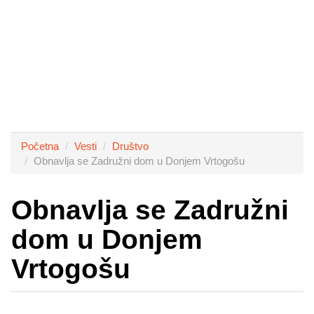
Početna
Vesti
Društvo
Obnavlja se Zadružni dom u Donjem Vrtogošu
Obnavlja se Zadružni
dom u Donjem
Vrtogošu