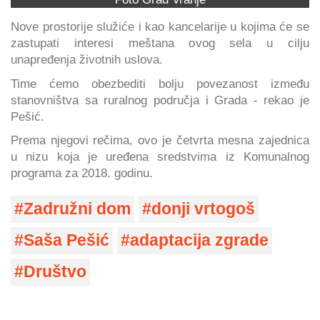
Nove prostorije služiće i kao kancelarije u kojima će se
zastupati interesi meštana ovog sela u cilju
unapređenja životnih uslova.
Time ćemo obezbediti bolju povezanost između
stanovništva sa ruralnog područja i Grada - rekao je
Pešić.
Prema njegovi rečima, ovo je četvrta mesna zajednica
u nizu koja je uređena sredstvima iz Komunalnog
programa za 2018. godinu.
Zadružni dom
donji vrtogoš
Saša Pešić
adaptacija zgrade
Društvo