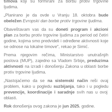
timova
koji su formirani za borbu protiv trgovine
ljudima.
„Planirano je da ovde u Vranju 18. oktobra
bude
obeležen
Evropski dan borbe protiv trgovine ljudima
.
Obaveštavam vas da su
doneti program i akcioni
plan
za borbu protiv trgovine ljudima za period od četiri
godine, kojima smo predvideli i određene aktivnosti koje
se odnose na lokalne timove", rekao je Simić.
Prema njegovim rečima, Ministarstvo unutrašnjih
poslova (MUP), zajedno sa Vladom Srbije
, preduzima
aktivnosti
na izradi i donošenju Zakona u oblasti borbe
protiv trgovine ljudima.
„Nastojaćemo da se
na sistemski način
reši ovaj
problem, kako u pogledu
suzbijanja
, tako i u pogledu
prevencije, koordinacije i saradnje
svih nas u ovoj
oblasti.
Rok
donošenja ovog zakona je
jun 2025.
godine.