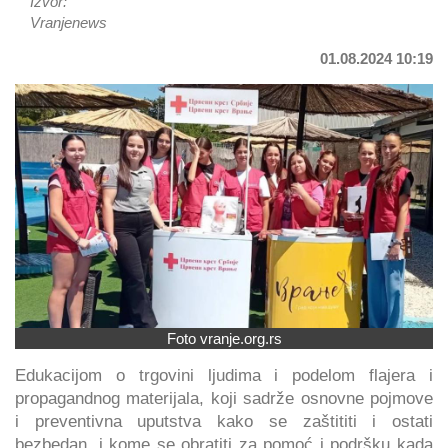
Izvor:
Vranjenews
01.08.2024 10:19
Foto vranje.org.rs
Edukacijom o trgovini ljudima i podelom flajera i
propagandnog materijala, koji sadrže osnovne pojmove
i preventivna uputstva kako se zaštititi i ostati
bezbedan, i kome se obratiti za pomoć i podršku kada