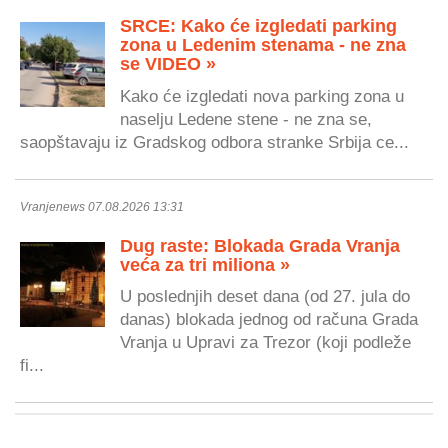
SRCE: Kako će izgledati parking
zona u Ledenim stenama - ne zna
se VIDEO »
Kako će izgledati nova parking zona u
naselju Ledene stene - ne zna se,
saopštavaju iz Gradskog odbora stranke Srbija ce...
Vranjenews 07.08.2026 13:31
Dug raste: Blokada Grada Vranja
veća za tri miliona »
U poslednjih deset dana (od 27. jula do
danas) blokada jednog od računa Grada
Vranja u Upravi za Trezor (koji podleže
fi...