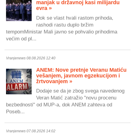
manjak u državnoj kasi milijardu
evra »
Dok se vlast hvali rastom prihoda,
rashodi rastu duplo bržim
tempomMinistar Mali javno se pohvalio prihodima
većim od pl...
Vranjenews 08.08.2026 12:40
ANEM: Nove pretnje Veranu Matiću
vešanjem, javnom egzekucijom i
žrtvovanjem »
Dodaje se da je zbog svega navedenog
Veran Matić zatražio "novu procenu
bezbednosti" od MUP-a, dok ANEM zahteva od
Poseb...
Vranjenews 07.08.2026 14:02