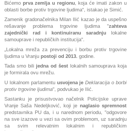
Bićemo
prva zemlja u regionu
, koja će imati zakon u
oblasti borbe protiv trgovine ljudima“, istakao je Simić.
Zamenik gradonačelnika Milan Ilić kazao je da uspešno
rešavanje problema trgovine ljudima "
zahteva
zajednički rad i kontinuiranu saradnju
lokalne
samouprave i republičkih institucija".
„Lokalna mreža za prevenciju i borbu protiv trgovine
ljudima u Vranju
postoji od 2013.
godine.
Tada smo bili
jedna od šest
lokalnih samouprava koja
je formirala ovu mrežu.
U lokalnom parlamentu
usvojena je
Deklaracija o borbi
protiv trgovine ljudima
", podvukao je Ilić.
Sastanku je prisustvovao načelnik Policijske uprave
Vranje Saša Nedeljković, koji je
naglasio spremnost
predstavnika PU da, i u narednom periodu, "odgovore
na sve izazove u vezi sa ovim problemom, uz saradnju
sa svim relevatnim lokalnim i republičkim