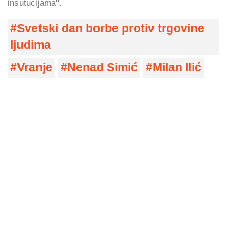
insutucijama".
Svetski dan borbe protiv trgovine
ljudima
Vranje
Nenad Simić
Milan Ilić