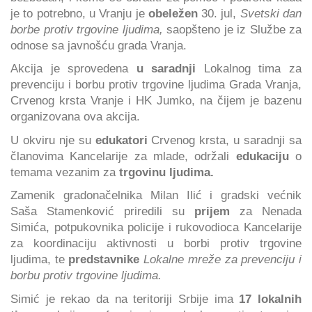
je to potrebno, u Vranju je
obeležen
30. jul,
Svetski dan
borbe protiv trgovine ljudima,
saopšteno je iz Službe za
odnose sa javnošću grada Vranja.
Akcija je sprovedena
u saradnji
Lokalnog tima za
prevenciju i borbu protiv trgovine ljudima Grada Vranja,
Crvenog krsta Vranje i HK Jumko, na čijem je bazenu
organizovana ova akcija.
U okviru nje su
edukatori
Crvenog krsta, u saradnji sa
članovima Kancelarije za mlade, održali
edukaciju
o
temama vezanim za
trgovinu ljudima.
Zamenik gradonačelnika Milan Ilić i gradski većnik
Saša Stamenković priredili su
prijem
za Nenada
Simića, potpukovnika policije i rukovodioca Kancelarije
za koordinaciju aktivnosti u borbi protiv trgovine
ljudima, te
predstavnike
Lokalne mreže za prevenciju i
borbu protiv trgovine ljudima.
Simić je rekao da na teritoriji Srbije ima
17 lokalnih