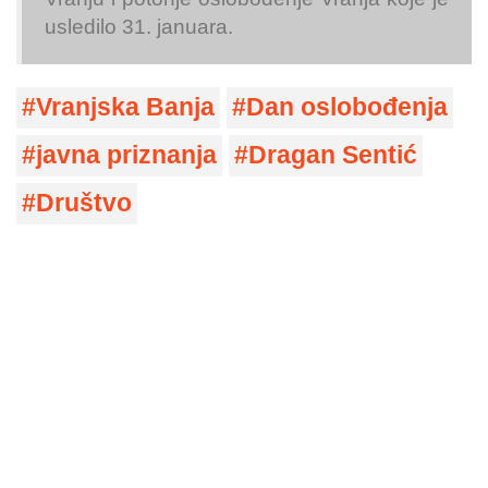
usledilo 31. januara.
Vranjska Banja
Dan oslobođenja
javna priznanja
Dragan Sentić
Društvo