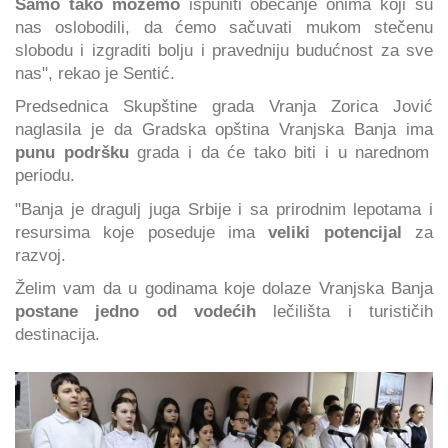
Samo tako možemo
ispuniti obećanje onima koji su
nas oslobodili, da ćemo sačuvati mukom stečenu
slobodu i izgraditi bolju i pravedniju budućnost za sve
nas", rekao je Sentić.
Predsednica Skupštine grada Vranja Zorica Jović
naglasila je da Gradska opština Vranjska Banja ima
punu podršku
grada i da će tako biti i u narednom
periodu.
"Banja je dragulj juga Srbije i sa prirodnim lepotama i
resursima koje poseduje ima
veliki potencijal
za
razvoj.
Želim vam da u godinama koje dolaze Vranjska Banja
postane jedno od vodećih
lečilišta i turističih
destinacija.