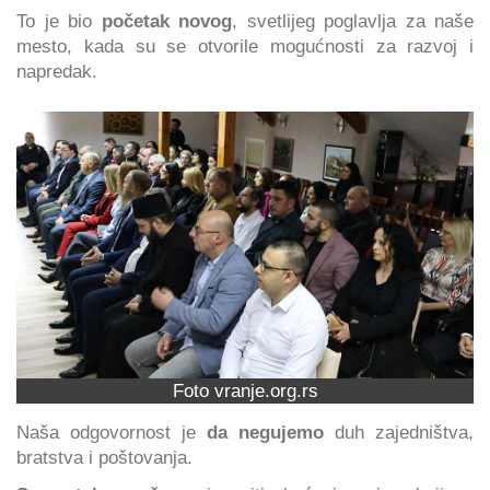
To je bio
početak novog
, svetlijeg poglavlja za naše
mesto, kada su se otvorile mogućnosti za razvoj i
napredak.
Foto vranje.org.rs
Naša odgovornost je
da negujemo
duh zajedništva,
bratstva i poštovanja.