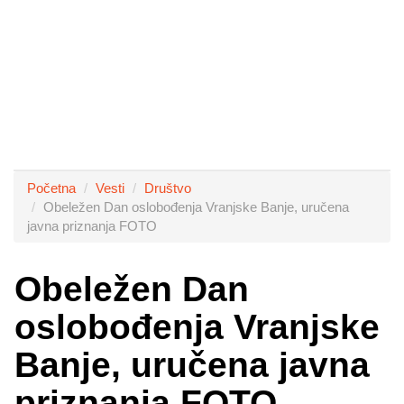
Početna
Vesti
Društvo
Obeležen Dan oslobođenja Vranjske Banje, uručena
javna priznanja FOTO
Obeležen Dan
oslobođenja Vranjske
Banje, uručena javna
priznanja FOTO