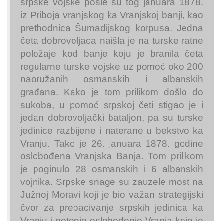
srpske vojske pošle su tog januara 1878.
iz Priboja vranjskog ka Vranjskoj banji, kao
prethodnica Šumadijskog korpusa. Jedna
četa dobrovoljaca naišla je na turske ratne
položaje kod banje koju je branila četa
regularne turske vojske uz pomoć oko 200
naoružanih osmanskih i albanskih
građana. Kako je tom prilikom došlo do
sukoba, u pomoć srpskoj četi stigao je i
jedan dobrovoljački bataljon, pa su turske
jedinice razbijene i naterane u bekstvo ka
Vranju. Tako je 26. januara 1878. godine
oslobođena Vranjska Banja. Tom prilikom
je poginulo 28 osmanskih i 6 albanskih
vojnika. Srpske snage su zauzele most na
Južnoj Moravi koji je bio važan strategijski
čvor za prebacivanje srpskih jedinica ka
Vranju i potonje oslobođenje Vranja koje je