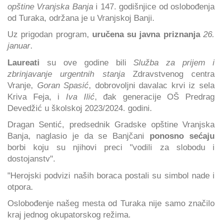
opštine Vranjska Banja
i 147. godišnjice od oslobođenja
od Turaka, održana je u Vranjskoj Banji.
Uz prigodan program,
uručena su javna priznanja
26.
januar
.
Laureati
su ove godine bili
Služba za prijem i
zbrinjavanje urgentnih stanja
Zdravstvenog centra
Vranje,
Goran Spasić
, dobrovoljni davalac krvi iz sela
Kriva Feja, i
Iva Ilić
, đak generacije OŠ Predrag
Devedžić u školskoj 2023/2024. godini.
Dragan Sentić, predsednik Gradske opštine Vranjska
Banja, naglasio je da se Banjčani
ponosno sećaju
borbi koju su njihovi preci "vodili za slobodu i
dostojanstv".
"Herojski podvizi naših boraca postali su simbol nade i
otpora.
Oslobođenje našeg mesta od Turaka nije samo značilo
kraj jednog okupatorskog režima.