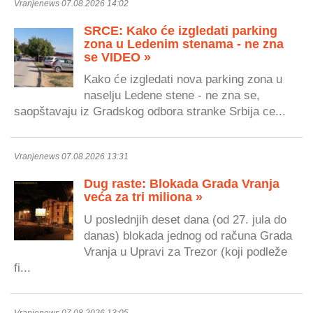
Vranjenews 07.08.2026 14:02
SRCE: Kako će izgledati parking
zona u Ledenim stenama - ne zna
se VIDEO »
Kako će izgledati nova parking zona u
naselju Ledene stene - ne zna se,
saopštavaju iz Gradskog odbora stranke Srbija ce...
Vranjenews 07.08.2026 13:31
Dug raste: Blokada Grada Vranja
veća za tri miliona »
U poslednjih deset dana (od 27. jula do
danas) blokada jednog od računa Grada
Vranja u Upravi za Trezor (koji podleže
fi...
Vranjenews 07.08.2026 13:05