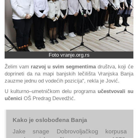
Foto vranje.org.rs
Želim vam
razvoj u svim segmentima
društva, koji će
doprineti da na mapi banjskih lečilišta Vranjska Banja
zauzme jednu od vodećih pozicija", rekla je Jović.
U kulturno–umetničkom delu programa
učestvovali su
učenici
OŠ Predrag Devedžić.
Kako je oslobođena Banja
Jake snage Dobrovoljačkog korpusa