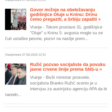
Govor mržnje na obeležavanju
godišnjice Oluje u Kninu: Drinu
ćemo pregaziti, a Srbiju zapaliti »
Vranje - Tokom proslave 31. godišnjice
"Oluje" u Kninu 5. avgusta mogle su se
čuti ustaške pesme, pozivi na nasilje prem...
Vranjenews 07.08.2026 12:51
Ružić pozvao socijaliste da povuku
jasne crvene linije prema SNS-u »
Vranje - Bivši ministar prosvete,
socijalista Branko Ružić ocenio je u
intervjuu za austrijsku agenciju APA da bi
naredn...