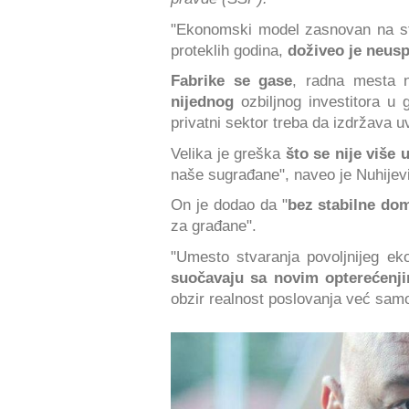
"Ekonomski model zasnovan na stra
proteklih godina,
doživeo je neus
Fabrike se gase
, radna mesta n
nijednog
ozbiljnog investitora u 
privatni sektor treba da izdržava u
Velika je greška
što se nije više 
naše sugrađane", naveo je Nuhijev
On je dodao da "
bez stabilne do
za građane".
"Umesto stvaranja povoljnijeg ek
suočavaju sa novim opterećenj
obzir realnost poslovanja već sam