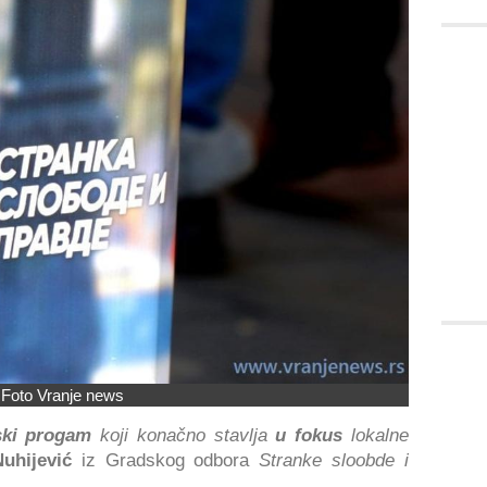
Foto Vranje news
ski progam
koji konačno stavlja
u fokus
lokalne
hijević
iz Gradskog odbora
Stranke sloobde i