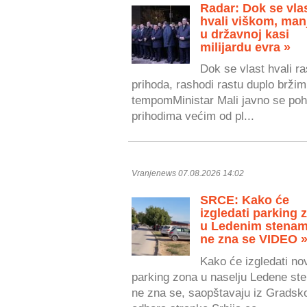
Radar: Dok se vla
hvali viškom, man
u državnoj kasi
milijardu evra »
Dok se vlast hvali r
prihoda, rashodi rastu duplo bržim
tempomMinistar Mali javno se poh
prihodima većim od pl...
Vranjenews 07.08.2026 14:02
SRCE: Kako će
izgledati parking 
u Ledenim stenam
ne zna se VIDEO 
Kako će izgledati no
parking zona u naselju Ledene ste
ne zna se, saopštavaju iz Gradsk