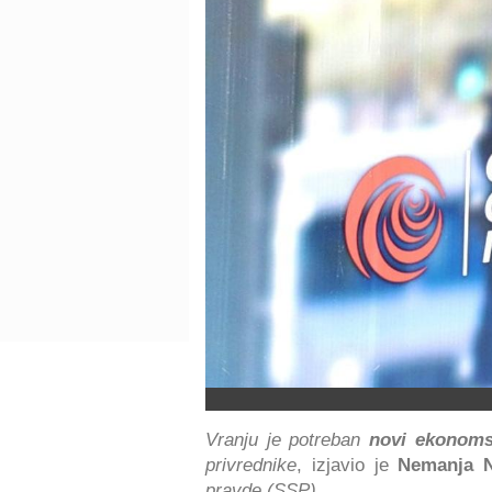
Vranju je potreban
novi ekonom
privrednike
, izjavio je
Nemanja Nu
pravde (SSP).