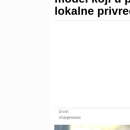
lokalne privr
Izvor:
Vranjenews