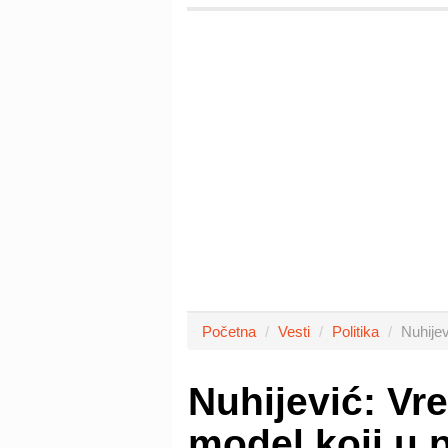
Početna
Vesti
Politika
Nuhijev
Nuhijević: Vr
model koji u p