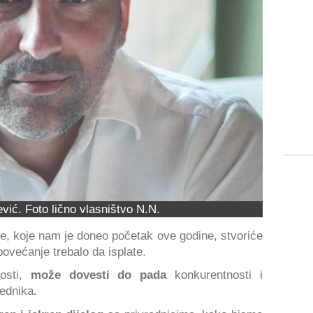
vić. Foto lično vlasništvo N.N.
d
e, koje nam je doneo početak ove godine, stvoriće
povećanje trebalo da isplate.
nosti,
može dovesti do pada
konkurentnosti i
ednika.