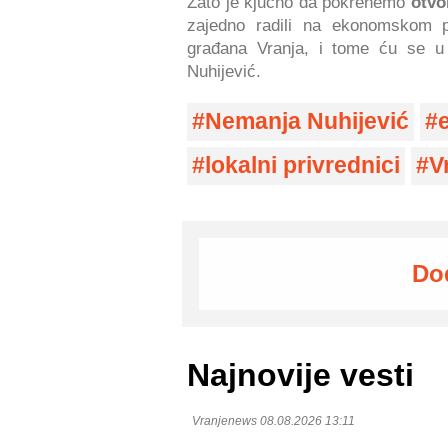
Zato je kjučno da pokrenemo
otvor
zajedno radili na ekonomskom p
građana Vranja, i tome ću se u 
Nuhijević.
Nemanja Nuhijević
lokalni privrednici
V
Do
Najnovije vesti
Vranjenews 08.08.2026 13:11