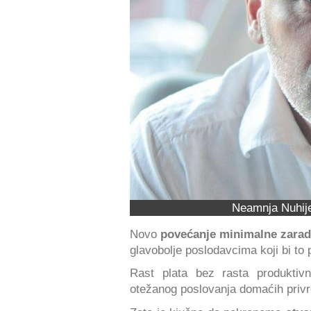
Neamnja Nuhije
Novo
povećanje minimalne zara
glavobolje poslodavcima koji bi to 
Rast plata bez rasta produktiv
otežanog poslovanja domaćih privr