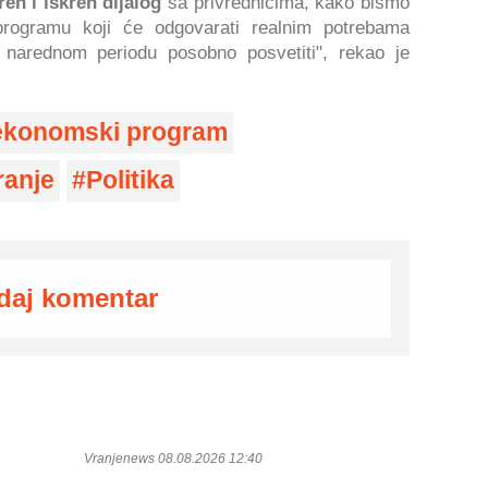
en i iskren dijalog
sa privrednicima, kako bismo
rogramu koji će odgovarati realnim potrebama
narednom periodu posobno posvetiti", rekao je
ekonomski program
ranje
Politika
daj komentar
Vranjenews 08.08.2026 12:40