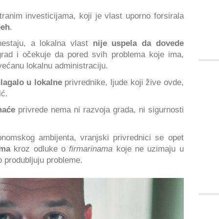
nim investicijama, koji je vlast uporno forsirala
peh
.
estaju, a lokalna vlast
nije uspela da dovede
grad i očekuje da pored svih problema koje ima,
većanu lokalnu administraciju.
ulagalo u lokalne
privrednike, ljude koji žive ovde,
ić.
maće
privrede nema ni razvoja grada, ni sigurnosti
onomskog ambijenta, vranjski privrednici se opet
ima
kroz odluke o
firmarinama
koje ne uzimaju u
o produbljuju probleme.