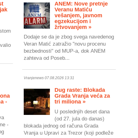
st
ANEM: Nove pretnje
jak
Veranu Matiću
vešanjem, javnom
egzekucijom i
žrtvovanjem »
astom
Dodaje se da je zbog svega navedenog
Veran Matić zatražio "novu procenu
valio
bezbednosti" od MUP-a, dok ANEM
zahteva od Poseb...
Vranjenews 07.08.2026 13:31
Dug raste: Blokada
zona
Grada Vranja veća za
a -
tri miliona »
»
U poslednjih deset dana
va
(od 27. jula do danas)
ne -
blokada jednog od računa Grada
og
Vranja u Upravi za Trezor (koji podleže