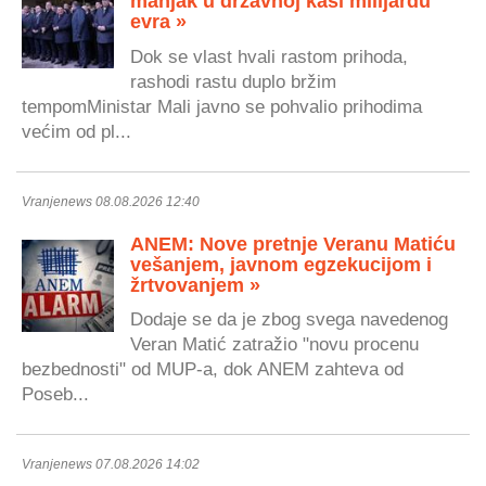
manjak u državnoj kasi milijardu
evra »
Dok se vlast hvali rastom prihoda,
rashodi rastu duplo bržim
tempomMinistar Mali javno se pohvalio prihodima
većim od pl...
Vranjenews 08.08.2026 12:40
ANEM: Nove pretnje Veranu Matiću
vešanjem, javnom egzekucijom i
žrtvovanjem »
Dodaje se da je zbog svega navedenog
Veran Matić zatražio "novu procenu
bezbednosti" od MUP-a, dok ANEM zahteva od
Poseb...
Vranjenews 07.08.2026 14:02