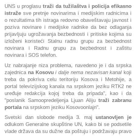
UNS u proglasu
traži da tužilaštva i policija efikasno
istraže
sve pretnje novinarima i medijskim radnicima i
o rezultatima tih istraga redovno obaveštavaju javnost i
poziva novinare i medijske radnike da bez odlaganja
prijavljuju ugrožavanja bezbednosti i pritiske kojima su
izloženi koristeći Stalnu radnu grupu za bezbednost
novinara i Radnu grupu za bezbednost i zaštitu
novinara i SOS telefon.
Uz nabrajanje niza problema, navedeno je i da srpska
zajednica
na Kosovu
i dalje nema nezavisan kanal
koji
treba da pokriva celu teritoriju Kosova i Metohije, a
portal televizijskog kanala na srpskom jeziku RTK2 ne
uređuje redakcija kojoj treba da pripada", kao i da
"poslanik Samoopredeljenja Ljuan Aliju
traži zabranu
portala
na srpskom jeziku Kosovoonlajn".
Svetski dan slobode medija 3. maj
ustanovljen je
odlukom Generalne skupštine UN, kako bi se podsetile
vlade država da su dužne da poštuju i podržavaju pravo