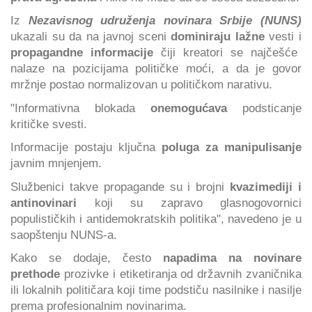
Iz
Nezavisnog udruženja novinara Srbije (NUNS)
ukazali su da na javnoj sceni
dominiraju lažne
vesti i
propagandne informacije
čiji kreatori se najčešće
nalaze na pozicijama političke moći, a da je govor
mržnje postao normalizovan u političkom narativu.
"Informativna blokada
onemogućava
podsticanje
kritičke svesti.
Informacije postaju ključna
poluga za manipulisanje
javnim mnjenjem.
Službenici takve propagande su i brojni
kvazimediji i
antinovinari
koji su zapravo glasnogovornici
populističkih i antidemokratskih politika", navedeno je u
saopštenju NUNS-a.
Kako se dodaje, često
napadima na novinare
prethode
prozivke i etiketiranja od državnih zvaničnika
ili lokalnih političara koji time podstiču nasilnike i nasilje
prema profesionalnim novinarima.