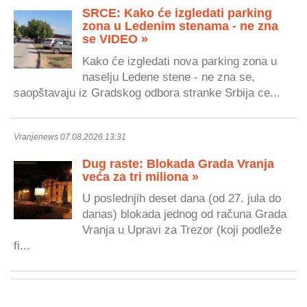
SRCE: Kako će izgledati parking
zona u Ledenim stenama - ne zna
se VIDEO »
Kako će izgledati nova parking zona u
naselju Ledene stene - ne zna se,
saopštavaju iz Gradskog odbora stranke Srbija ce...
Vranjenews 07.08.2026 13:31
Dug raste: Blokada Grada Vranja
veća za tri miliona »
U poslednjih deset dana (od 27. jula do
danas) blokada jednog od računa Grada
Vranja u Upravi za Trezor (koji podleže
fi...