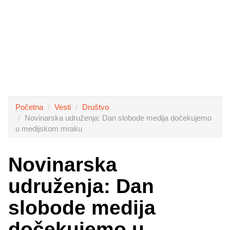
Početna
Vesti
Društvo
Novinarska udruženja: Dan slobode medija dočekujemo
u medijskom mraku
Novinarska
udruženja: Dan
slobode medija
dočekujemo u