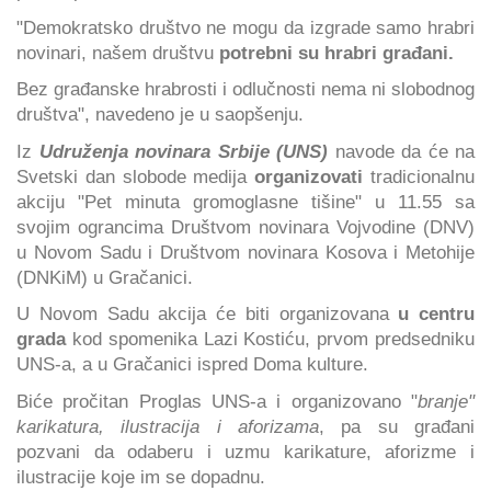
"Demokratsko društvo ne mogu da izgrade samo hrabri
novinari, našem društvu
potrebni su
hrabri građani.
Bez građanske hrabrosti i odlučnosti nema ni slobodnog
društva", navedeno je u saopšenju.
Iz
Udruženja novinara Srbije (UNS)
navode da će na
Svetski dan slobode medija
organizovati
tradicionalnu
akciju "Pet minuta gromoglasne tišine" u 11.55 sa
svojim ograncima Društvom novinara Vojvodine (DNV)
u Novom Sadu i Društvom novinara Kosova i Metohije
(DNKiM) u Gračanici.
U Novom Sadu akcija će biti organizovana
u centru
grada
kod spomenika Lazi Kostiću, prvom predsedniku
UNS-a, a u Gračanici ispred Doma kulture.
Biće pročitan Proglas UNS-a i organizovano "
branje"
karikatura, ilustracija i aforizama
, pa su građani
pozvani da odaberu i uzmu karikature, aforizme i
ilustracije koje im se dopadnu.