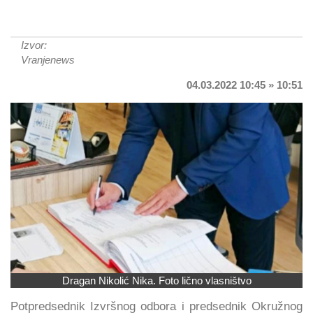
Izvor:
Vranjenews
04.03.2022 10:45 » 10:51
Dragan Nikolić Nika. Foto lično vlasništvo
Potpredsednik Izvršnog odbora i predsednik Okružnog