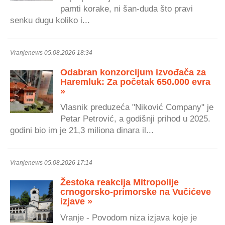
pamti korake, ni šan-duda što pravi
senku dugu koliko i...
Vranjenews 05.08.2026 18:34
Odabran konzorcijum izvođača za
Haremluk: Za početak 650.000 evra
»
Vlasnik preduzeća "Niković Company" je
Petar Petrović, a godišnji prihod u 2025.
godini bio im je 21,3 miliona dinara il...
Vranjenews 05.08.2026 17:14
Žestoka reakcija Mitropolije
crnogorsko-primorske na Vučićeve
izjave »
Vranje - Povodom niza izjava koje je