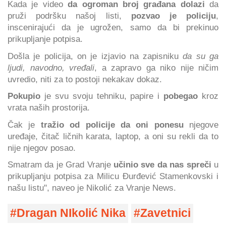
Kada je video
da ogroman broj građana dolazi
da
pruži podršku našoj listi,
pozvao je policiju
,
inscenirajući da je ugrožen, samo da bi prekinuo
prikupljanje potpisa.
Došla je policija, on je izjavio na zapisniku
da su ga
ljudi, navodno, vređali
, a zapravo ga niko nije ničim
uvredio, niti za to postoji nekakav dokaz.
Pokupio
je svu svoju tehniku, papire i
pobegao
kroz
vrata naših prostorija.
Čak je
tražio od policije da oni ponesu
njegove
uređaje, čitač ličnih karata, laptop, a oni su rekli da to
nije njegov posao.
Smatram da je Grad Vranje
učinio sve da nas spreči
u
prikupljanju potpisa za Milicu Đurđević Stamenkovski i
našu listu", naveo je Nikolić za Vranje News.
Dragan NIkolić Nika
Zavetnici