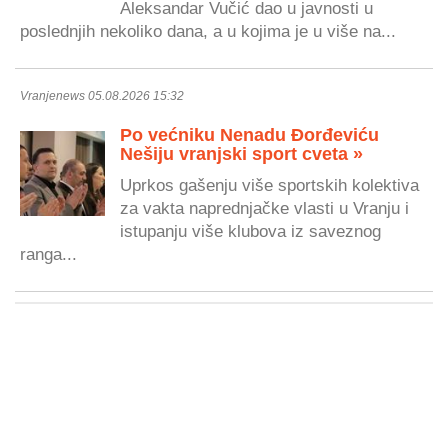
Aleksandar Vučić dao u javnosti u
poslednjih nekoliko dana, a u kojima je u više na...
Vranjenews 05.08.2026 15:32
Po većniku Nenadu Đorđeviću
Nešiju vranjski sport cveta »
Uprkos gašenju više sportskih kolektiva
za vakta naprednjačke vlasti u Vranju i
istupanju više klubova iz saveznog
ranga...