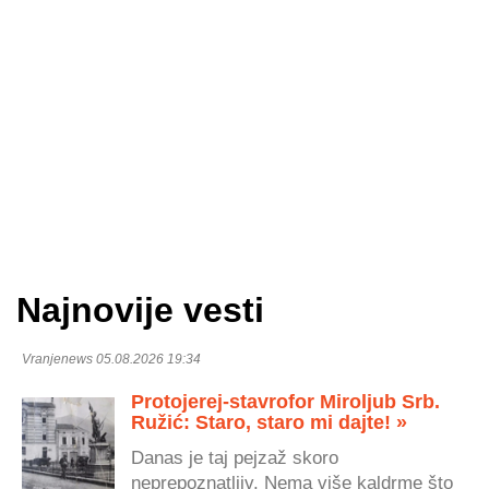
Najnovije vesti
Vranjenews 05.08.2026 19:34
Protojerej-stavrofor Miroljub Srb.
Ružić: Staro, staro mi dajte! »
Danas je taj pejzaž skoro
neprepoznatljiv. Nema više kaldrme što