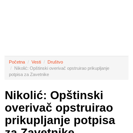
Početna
Vesti
Društvo
Nikolić: Opštinski overivač opstruirao prikupljanje
potpisa za Zavetnike
Nikolić: Opštinski
overivač opstruirao
prikupljanje potpisa
za Zavetnike