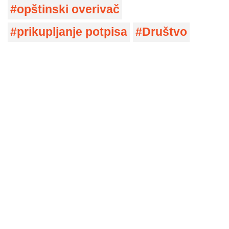
opštinski overivač
prikupljanje potpisa
Društvo