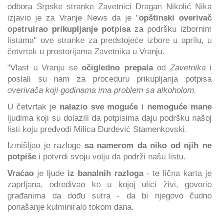
odbora Srpske stranke Zavetnici Dragan Nikolić Nika
izjavio je za Vranje News da je "
opštinski overivač
opstruirao
prikupljanje potpisa
za podršku izbornim
listama" ove stranke za predstojeće izbore u aprilu, u
četvrtak u prostorijama Zavetnika u Vranju.
"Vlast u Vranju se
očigledno prepala
od
Zavetnika
i
poslali su nam za proceduru prikupljanja potpisa
overivača koji godinama ima problem sa alkoholom.
U četvrtak je
nalazio sve moguće i nemoguće mane
ljudima koji su dolazili da potpisima daju podršku našoj
listi koju predvodi Milica Đurđević Stamenkovski.
Izmišljao je razloge
sa namerom da niko od njih ne
potpiše
i potvrdi svoju volju da podrži našu listu.
Vraćao
je ljude
iz banalnih razloga
- te lična karta je
zaprljana, određivao ko u kojoj ulici živi, govorio
građanima da dođu sutra - da bi njegovo čudno
ponašanje kulminiralo tokom dana.