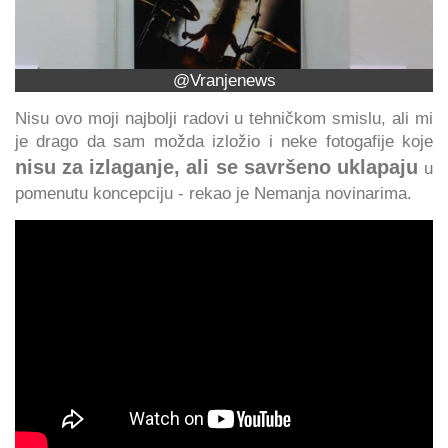
@Vranjenews
Nisu ovo moji najbolji radovi u tehničkom smislu, ali mi
je drago da sam možda izložio i neke fotogafije koje
nisu za izlaganje, ali se savršeno uklapaju
u
pomenutu koncepciju - rekao je Nemanja novinarima.