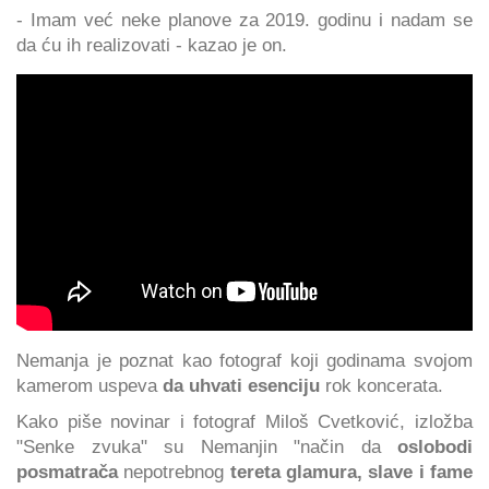
- Imam već neke planove za 2019. godinu i nadam se
da ću ih realizovati - kazao je on.
Nemanja je poznat kao fotograf koji godinama svojom
kamerom uspeva
da uhvati esenciju
rok koncerata.
Kako piše novinar i fotograf Miloš Cvetković, izložba
"Senke zvuka" su Nemanjin "način da
oslobodi
posmatrača
nepotrebnog
tereta glamura, slave i fame