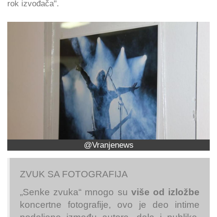
rok izvođača".
@Vranjenews
ZVUK SA FOTOGRAFIJA
„Senke zvuka“ mnogo su
više od izložbe
koncertne fotografije, ovo je deo intime