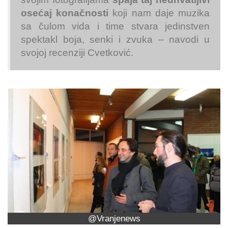
osećaj konačnosti
koji nam daje muzika
sa čulom vida i time stvara jedinstven
spektakl boja, senki i zvuka – navodi u
svojoj recenziji Cvetković.
@Vranjenews