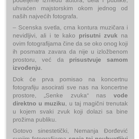
podeljene između autora, dela i publike,
uhvaćen majstorskim okom jednog od
naših najvećih fotografa.
– Scenska svetla, crna kontura muzičara i
nevidljivi, ali i te kako
prisutni zvuk
na
ovim fotografijama čine da se oko onog koji
ih posmatra zavara da nije u izložbenom
prostoru, već da
prisustvuje samom
izvođenju
.
Dok će prva pomisao na koncertnu
fotografiju asocirati sve nas na koncertne
prostore, „Senke zvuka“ nas
vode
direktno u muziku
, u taj magični trenutak
u kojem svaki zvuk koji dolazi sa bine
prožima publiku.
Gotovo sinestetički, Nemanja Đorđević
svojim fotografijama
spaja taj neuhvatljivi