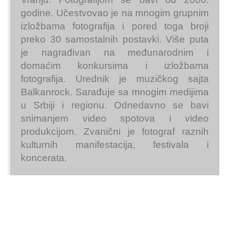
godine. Učestvovao je na mnogim grupnim
izložbama fotografija i pored toga broji
preko 30 samostalnih postavki. Više puta
je nagrađivan na međunarodnim i
domaćim konkursima i izložbama
fotografija. Urednik je muzičkog sajta
Balkanrock. Sarađuje sa mnogim medijima
u Srbiji i regionu. Odnedavno se bavi
snimanjem video spotova i video
produkcijom. Zvanični je fotograf raznih
kulturnih manifestacija, festivala i
koncerata.