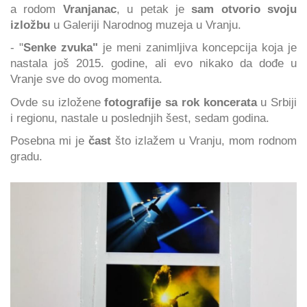
a rodom
Vranjanac
, u petak je
sam otvorio
svoju
izložbu
u Galeriji Narodnog muzeja u Vranju.
- "
Senke zvuka"
je meni zanimljiva koncepcija koja je
nastala još 2015. godine, ali evo nikako da dođe u
Vranje sve do ovog momenta.
Ovde su izložene
fotografije sa rok koncerata
u Srbiji
i regionu, nastale u poslednjih šest, sedam godina.
Posebna mi je
čast
što izlažem u Vranju, mom rodnom
gradu.