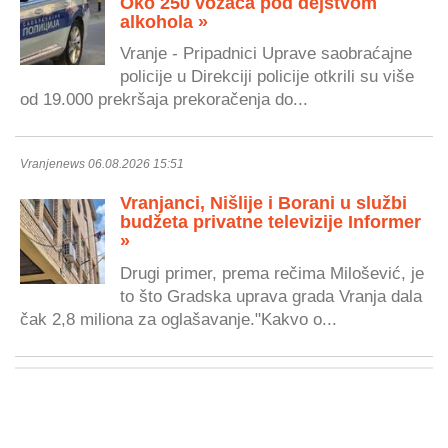
Oko 250 vozača pod dejstvom
alkohola »
Vranje - Pripadnici Uprave saobraćajne
policije u Direkciji policije otkrili su više
od 19.000 prekršaja prekoračenja do...
Vranjenews 06.08.2026 15:51
Vranjanci, Nišlije i Borani u službi
budžeta privatne televizije Informer
»
Drugi primer, prema rečima Milošević, je
to što Gradska uprava grada Vranja dala
čak 2,8 miliona za oglašavanje."Kakvo o...