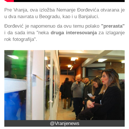
Pre Vranja, ova izložba Nemanje Đorđevića otvarana je
u dva navrata u Beogradu, kao i u Banjaluci.
Đorđević je napomenuo da ovu temu polako
"prerasta"
i da sada ima "neka
druga interesovanja
za izlaganje
rok fotografija".
@Vranjenews