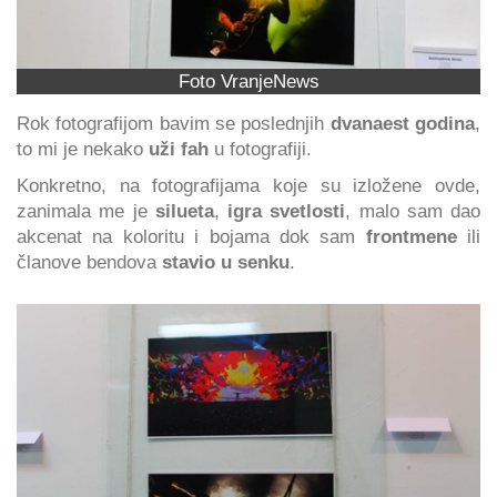
Foto VranjeNews
Rok fotografijom bavim se poslednjih
dvanaest godina
,
to mi je nekako
uži fah
u fotografiji.
Konkretno, na fotografijama koje su izložene ovde,
zanimala me je
silueta
,
igra svetlosti
, malo sam dao
akcenat na koloritu i bojama dok sam
frontmene
ili
članove bendova
stavio u senku
.