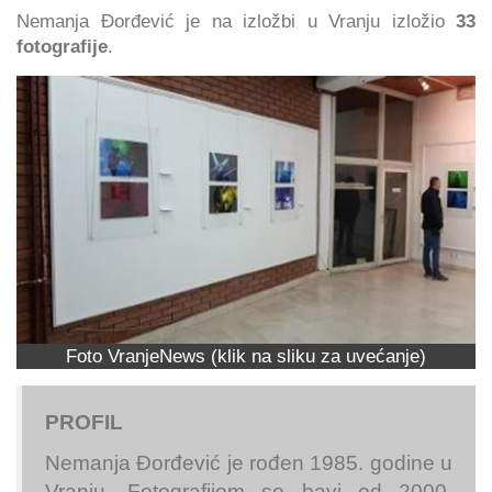
Nemanja Đorđević je na izložbi u Vranju izložio
33
fotografije
.
Foto VranjeNews (klik na sliku za uvećanje)
PROFIL
Nemanja Đorđević
je rođen 1985. godine u
Vranju. Fotografijom se bavi od 2000.