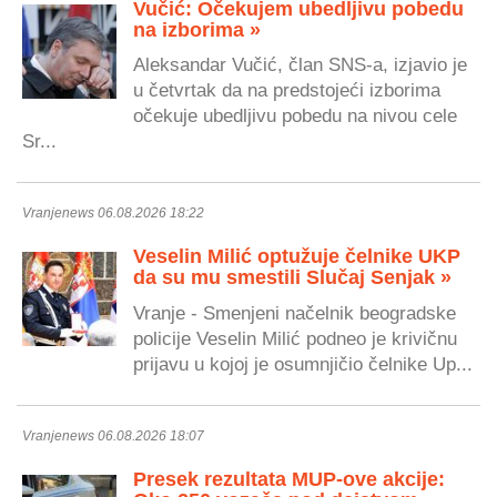
Vučić: Očekujem ubedljivu pobedu
na izborima »
Aleksandar Vučić, član SNS-a, izjavio je
u četvrtak da na predstojeći izborima
očekuje ubedljivu pobedu na nivou cele
Sr...
Vranjenews 06.08.2026 18:22
Veselin Milić optužuje čelnike UKP
da su mu smestili Slučaj Senjak »
Vranje - Smenjeni načelnik beogradske
policije Veselin Milić podneo je krivičnu
prijavu u kojoj je osumnjičio čelnike Up...
Vranjenews 06.08.2026 18:07
Presek rezultata MUP-ove akcije: