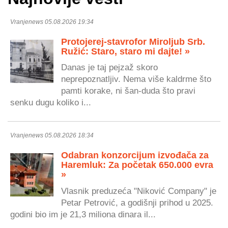
Vranjenews 05.08.2026 19:34
Protojerej-stavrofor Miroljub Srb.
Ružić: Staro, staro mi dajte! »
Danas je taj pejzaž skoro
neprepoznatljiv. Nema više kaldrme što
pamti korake, ni šan-duda što pravi
senku dugu koliko i...
Vranjenews 05.08.2026 18:34
Odabran konzorcijum izvođača za
Haremluk: Za početak 650.000 evra
»
Vlasnik preduzeća "Niković Company" je
Petar Petrović, a godišnji prihod u 2025.
godini bio im je 21,3 miliona dinara il...