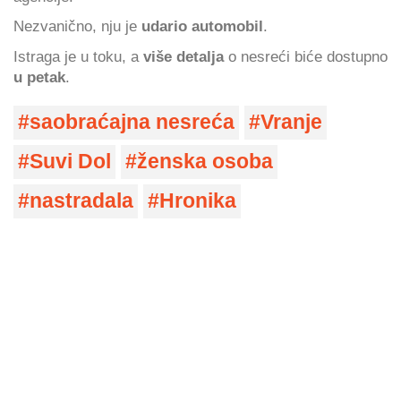
Nezvanično, nju je
udario automobil
.
Istraga je u toku, a
više detalja
o nesreći biće dostupno
u petak
.
saobraćajna nesreća
Vranje
Suvi Dol
ženska osoba
nastradala
Hronika