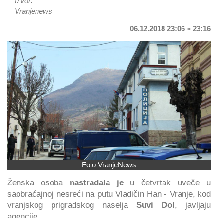
Izvor:
Vranjenews
06.12.2018 23:06 » 23:16
Foto VranjeNews
Ženska osoba
nastradala je
u četvrtak uveče u
saobraćajnoj nesreći na putu Vladičin Han - Vranje, kod
vranjskog prigradskog naselja
Suvi Dol
, javljaju
agencije.