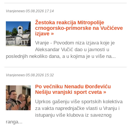
Vranjenews 05.08.2026 17:14
Žestoka reakcija Mitropolije
crnogorsko-primorske na Vučićeve
izjave »
Vranje - Povodom niza izjava koje je
Aleksandar Vučić dao u javnosti u
poslednjih nekoliko dana, a u kojima je u više na...
Vranjenews 05.08.2026 15:32
Po većniku Nenadu Đorđeviću
Nešiju vranjski sport cveta »
Uprkos gašenju više sportskih kolektiva
za vakta naprednjačke vlasti u Vranju i
istupanju više klubova iz saveznog
ranga...