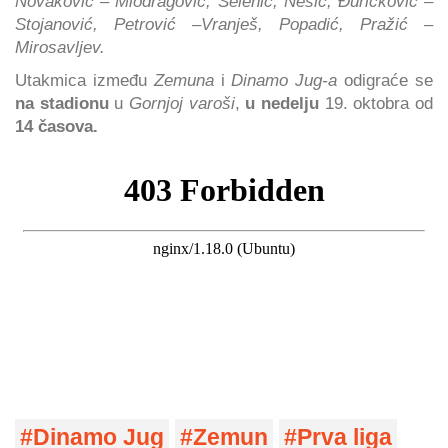
Novaković – Miodragović, Selenić, Nešić, Đuričković –
Stojanović, Petrović –Vranješ, Popadić, Pražić –
Mirosavljev.
Utakmica između
Zemuna
i
Dinamo Jug-a
odigraće se
na stadionu
u
Gornjoj varoši
,
u nedelju
19. oktobra od
14 časova.
Dinamo Jug
Zemun
Prva liga