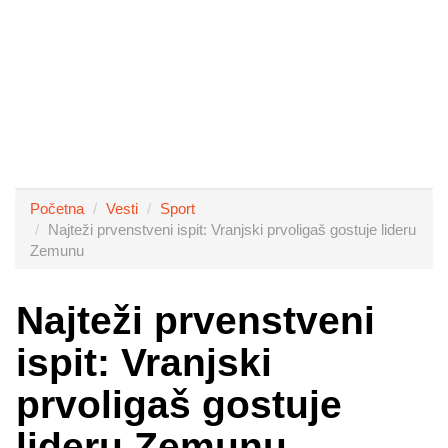
Početna
Vesti
Sport
Najteži prvenstveni ispit: Vranjski prvoligaš gostuje lideru
Zemunu
Najteži prvenstveni
ispit: Vranjski
prvoligaš gostuje
lideru Zemunu