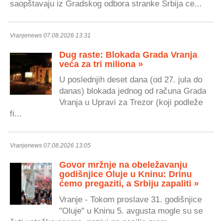
saopštavaju iz Gradskog odbora stranke Srbija ce...
Vranjenews 07.08.2026 13:31
Dug raste: Blokada Grada Vranja
veća za tri miliona »
U poslednjih deset dana (od 27. jula do
danas) blokada jednog od računa Grada
Vranja u Upravi za Trezor (koji podleže
fi...
Vranjenews 07.08.2026 13:05
Govor mržnje na obeležavanju
godišnjice Oluje u Kninu: Drinu
ćemo pregaziti, a Srbiju zapaliti »
Vranje - Tokom proslave 31. godišnjice
"Oluje" u Kninu 5. avgusta mogle su se