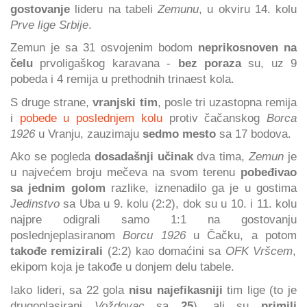
gostovanje
lideru na tabeli
Zemunu
, u okviru 14. kolu
Prve lige Srbije
.
Zemun je sa 31 osvojenim bodom
neprikosnoven na
čelu
prvoligaškog karavana -
bez poraza
su, uz 9
pobeda i 4 remija u prethodnih trinaest kola.
S druge strane,
vranjski tim
, posle tri uzastopna remija
i
pobede u poslednjem kolu
protiv čačanskog
Borca
1926
u Vranju, zauzimaju
sedmo mesto
sa 17 bodova.
Ako se pogleda
dosadašnji učinak
dva tima,
Zemun
je
u najvećem broju mečeva na svom terenu
pobeđivao
sa jednim golom
razlike, iznenadilo ga je u gostima
Jedinstvo
sa Uba u 9. kolu (2:2), dok su u 10. i 11. kolu
najpre odigrali samo 1:1 na gostovanju
poslednjeplasiranom
Borcu 1926
u Čačku, a potom
takođe remizirali
(2:2) kao domaćini sa
OFK Vršcem
,
ekipom koja je takođe u donjem delu tabele.
Iako lideri, sa 22 gola
nisu najefikasniji
tim lige (to je
drugoplasirani
Voždovac
sa
25
), ali su
primili