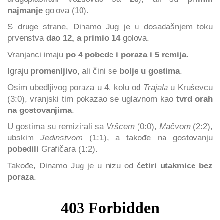
najmanje
golova (10).
S druge strane, Dinamo Jug je u dosadašnjem toku
prvenstva
dao 12, a primio 14
golova.
Vranjanci imaju
po 4 pobede i poraza i 5 remija
.
Igraju
promenljivo
, ali čini se
bolje u gostima
.
Osim ubedljivog poraza u 4. kolu od
Trajala
u Kruševcu
(3:0), vranjski tim pokazao se uglavnom kao
tvrd orah
na gostovanjima
.
U gostima su remizirali sa
Vršcem
(0:0),
Mačvom
(2:2),
ubskim
Jedinstvom
(1:1), a takođe na gostovanju
pobedili
Grafičara (1:2).
Takođe, Dinamo Jug je u nizu od
četiri utakmice bez
poraza
.