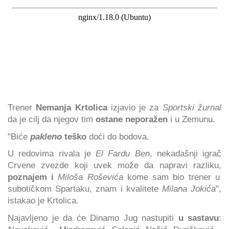
Trener
Nemanja Krtolica
izjavio je za
Sportski žurnal
da je cilj da njegov tim
ostane neporažen
i u Zemunu.
"Biće
pakleno
teško
doći do bodova.
U redovima rivala je
El Fardu Ben
, nekadašnji igrač
Crvene zvezde koji uvek može da napravi razliku,
poznajem i
Miloša Roševića
kome sam bio trener u
subotičkom Spartaku, znam i kvalitete
Milana Jokića
",
istakao je Krtolica.
Najavljeno je da će Dinamo Jug nastupiti
u sastavu
: