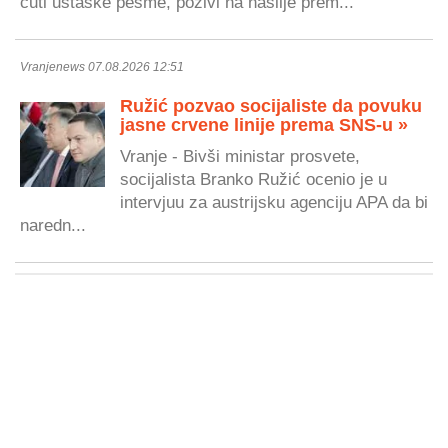
čuti ustaške pesme, pozivi na nasilje prem...
Vranjenews 07.08.2026 12:51
Ružić pozvao socijaliste da povuku
jasne crvene linije prema SNS-u »
Vranje - Bivši ministar prosvete,
socijalista Branko Ružić ocenio je u
intervjuu za austrijsku agenciju APA da bi
naredn...