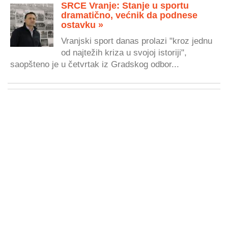
SRCE Vranje: Stanje u sportu
dramatično, većnik da podnese
ostavku »
Vranjski sport danas prolazi "kroz jednu
od najtežih kriza u svojoj istoriji",
saopšteno je u četvrtak iz Gradskog odbor...