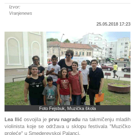
Izvor:
Vranjenews
25.05.2018 17:23
Foto Fejsbuk, Muzička škola
Lea Ilić
osvojila je
prvu nagradu
na takmičenju mladih
violinista koje se održava u sklopu festivala "Muzičko
proleće" u Smederevskoj Palanci.