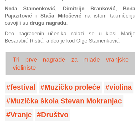
Neda Stamenković, Dimitrije Branković, Beđa
Pajazitović i Staša Milošević
na istom takmičenju
osvojili su
drugu nagradu.
Deo nagrađenih učenika nalazi se u klasi Marije
Besarabić Ristić, a deo je kod Olge Stamenković.
Tri prve nagrade za mlade vranjske
violiniste
festival
Muzičko proleće
violina
Muzička škola Stevan Mokranjac
Vranje
Društvo