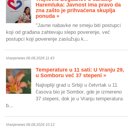
Haremluka: Javnost ima pravo da
zna zašto je prihvaćena skuplja
ponuda »
"Javne nabavke ne smeju biti postupci
koji od građana zahtevaju slepo poverenje, već
postupci koji poverenje zaslužuju k...
Vranjenews 06.08.2026 11:43
Temperature u 11 sati: U Vranju 29,
u Somboru već 37 stepeni »
Najtopliji grad u Srbiji u četvrtak u 11
časova bio je Sombor, gde je izmereno
37 stepeni, dok je u Vranju temperatura
b...
Vranjenews 06.08.2026 10:12