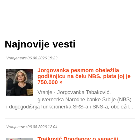
Najnovije vesti
Vranjenews 06.08.2026 15:23
Jorgovanka pesmom obeležila
godišnjicu na čelu NBS, plata joj je
750.000 »
Vranje - Jorgovanka Tabaković,
guvernerka Narodne banke Srbije (NBS)
i dugogodišnja funkcionerka SRS-a i SNS-a, obeležil...
Vranjenews 06.08.2026 12:04
Trajković Bogdanov o sanaciji