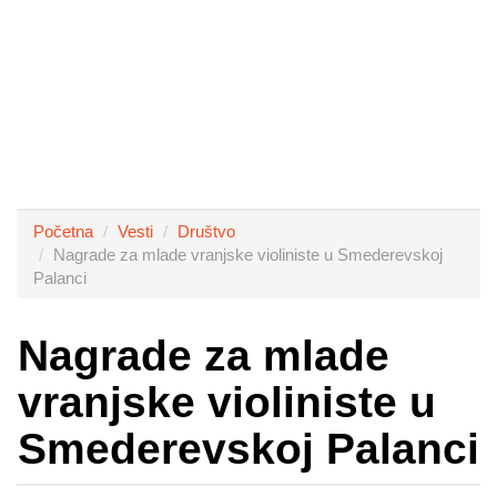
Početna
Vesti
Društvo
Nagrade za mlade vranjske violiniste u Smederevskoj
Palanci
Nagrade za mlade
vranjske violiniste u
Smederevskoj Palanci