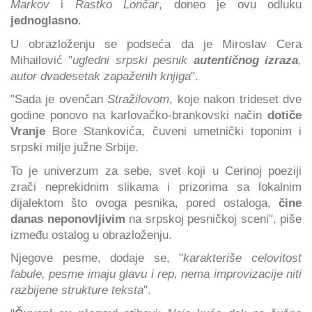
Markov
i
Rastko Lončar
, doneo je ovu odluku
jednoglasno
.
U obrazloženju se podseća da je Miroslav Cera
Mihailović "
ugledni srpski pesnik
autentičnog izraza
,
autor dvadesetak zapaženih knjiga
".
"Sada je ovenčan
Stražilovom
, koje nakon trideset dve
godine ponovo na karlovačko-brankovski način
dotiče
Vranje
Bore Stankovića, čuveni umetnički toponim i
srpski milje južne Srbije.
To je univerzum za sebe, svet koji u Cerinoj poeziji
zrači neprekidnim slikama i prizorima sa lokalnim
dijalektom što ovoga pesnika, pored ostaloga,
čine
danas neponovljivim
na srpskoj pesničkoj sceni", piše
između ostalog u obrazloženju.
Njegove pesme, dodaje se, "
karakteriše celovitost
fabule, pesme imaju glavu i rep, nema improvizacije niti
razbijene strukture teksta
".