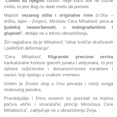
"
Čuveni su njegovi
stihovi:
Neje kuća dok ne šušne
metla
, to jest
Bog će dade metlu da pomete
.
Majstor
vezanog stiha i originalne rime
(
v’ška –
drška, bijev – žmijev
), Miroslav Cera Mihailović peva
o
ljudskoj nesavršenosti
, o
malograđanštini i
gluposti
", dodaje se u tekstu obrazloženja.
Žiri naglašava da je Mihailović "
oštar kritičar društvenih
i političkih deformacija
".
"Cera Mihailović
filigranski precizno ocrtva
karikaturalne konture glavnih junaka i antijunaka, to jest
njihove nušićevske i domanovićevske karaktere i
naravi, koji opstaju u svakom vremenu.
Golem je životni ulog u činu pevanja i misiji ovoga
istaknutog pesnika.
Pravdoljublje i žrtva osnovni su postulati na kojima
počiva etički i stvaralački princip Miroslava Cere
Mihailovića", zaključuje se u obrazloženju žirija.