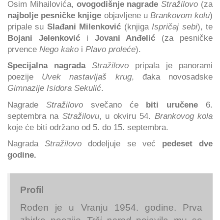
Osim Mihailovića,
ovogodišnje nagrade
Stražilovo
(za
najbolje pesničke knjige
objavljene u
Brankovom kolu
)
pripale su
Slađani Milenković
(knjiga
Ispričaj sebi
), te
Bojani Jelenković
i
Jovani Anđelić
(za pesničke
prvence
Nego kako
i
Plavo proleće
).
Specijalna nagrada
Stražilovo
pripala je panorami
poezije
Uvek nastavljaš krug
, đaka novosadske
Gimnazije Isidora Sekulić
.
Nagrade
Stražilovo
svečano će
biti uručene
6.
septembra na
Stražilovu
, u okviru 54.
Brankovog kola
koje će biti održano od 5. do 15. septembra.
Nagrada
Stražilovo
dodeljuje se već
pedeset dve
godine.
Profil
Rođen je u Vranju 1954. godine. Prva