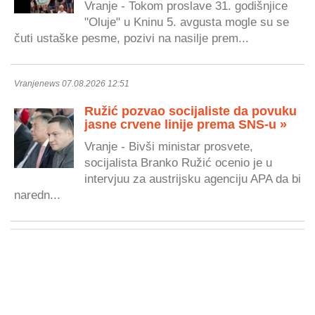
Vranje - Tokom proslave 31. godišnjice
"Oluje" u Kninu 5. avgusta mogle su se
čuti ustaške pesme, pozivi na nasilje prem...
Vranjenews 07.08.2026 12:51
Ružić pozvao socijaliste da povuku
jasne crvene linije prema SNS-u »
Vranje - Bivši ministar prosvete,
socijalista Branko Ružić ocenio je u
intervjuu za austrijsku agenciju APA da bi
naredn...