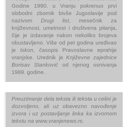
Godine 1990. u Vranju pokrenuo prvi
slobodni zbornik bivše Jugoslavije pod
nazivom
Drugi list
, mesečnik za
književnost, umetnost i društvena pitanja,
čije je izdavanje nakon nekoliko brojeva
obustavljeno. Više od pet godina uređivao
je
Iskon
, časopis Pravoslavne eprahije
vranjske. Urednik je
Književne zajednice
Borisav Stanković
od njenog osnivanja
1989. godine.
Preuzimanje dela teksta ili teksta u celini je
dozvoljeno, ali uz obavezno navođenje
izvora i uz postavljanje linka ka izvornom
tekstu na www.vranjenews.rs.