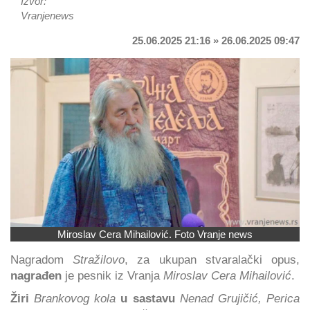
Izvor:
Vranjenews
25.06.2025 21:16 » 26.06.2025 09:47
Miroslav Cera Mihailović. Foto Vranje news
Nagradom
Stražilovo
, za ukupan stvaralački opus,
nagrađen
je pesnik iz Vranja
Miroslav Cera Mihailović
.
Žiri
Brankovog kola
u sastavu
Nenad Grujičić, Perica