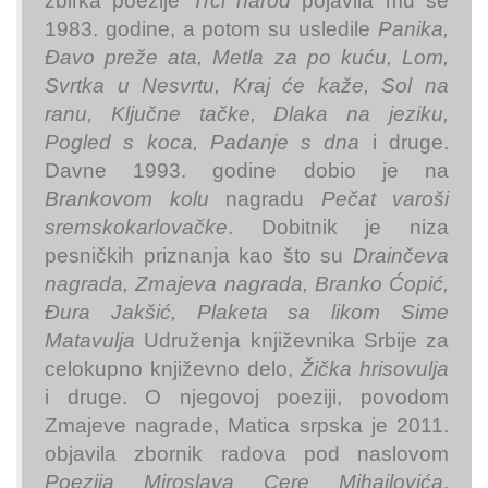
zbirka poezije
Trči narod
pojavila mu se
1983. godine, a potom su usledile
Panika,
Đavo preže ata, Metla za po kuću, Lom,
Svrtka u Nesvrtu, Kraj će kaže, Sol na
ranu, Ključne tačke, Dlaka na jeziku,
Pogled s koca, Padanje s dna
i druge.
Davne 1993. godine dobio je na
Brankovom kolu
nagradu
Pečat varoši
sremskokarlovačke
. Dobitnik je niza
pesničkih priznanja kao što su
Drainčeva
nagrada, Zmajeva nagrada, Branko Ćopić,
Đura Jakšić, Plaketa sa likom Sime
Matavulja
Udruženja književnika Srbije za
celokupno književno delo,
Žička hrisovulja
i druge. O njegovoj poeziji, povodom
Zmajeve nagrade, Matica srpska je 2011.
objavila zbornik radova pod naslovom
Poezija Miroslava Cere Mihailovića
.