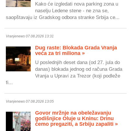
Kako će izgledati nova parking zona u
naselju Ledene stene - ne zna se,
saopštavaju iz Gradskog odbora stranke Srbija ce...
Vranjenews 07.08.2026 13:31
Dug raste: Blokada Grada Vranja
veća za tri miliona »
U poslednjih deset dana (od 27. jula do
danas) blokada jednog od računa Grada
Vranja u Upravi za Trezor (koji podleže
fi...
Vranjenews 07.08.2026 13:05
Govor mržnje na obeležavanju
godišnjice Oluje u Kninu: Drinu
ćemo pregaziti, a Srbiju zapaliti »