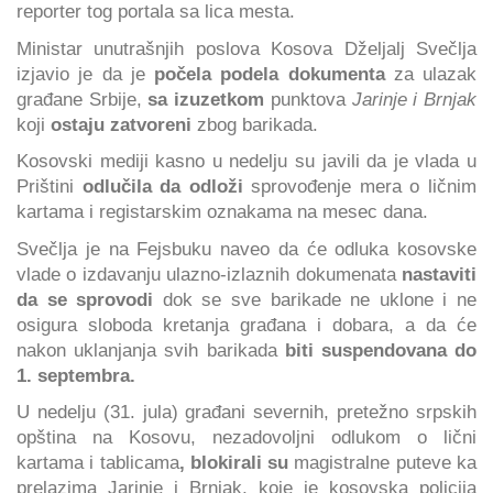
reporter tog portala sa lica mesta.
Ministar unutrašnjih poslova Kosova Dželjalj Svečlja
izjavio je da je
počela podela dokumenta
za ulazak
građane Srbije,
sa izuzetkom
punktova
Jarinje i Brnjak
koji
ostaju zatvoreni
zbog barikada.
Kosovski mediji kasno u nedelju su javili da je vlada u
Prištini
odlučila da odloži
sprovođenje mera o ličnim
kartama i registarskim oznakama na mesec dana.
Svečlja je na Fejsbuku naveo da će odluka kosovske
vlade o izdavanju ulazno-izlaznih dokumenata
nastaviti
da se sprovodi
dok se sve barikade ne uklone i ne
osigura sloboda kretanja građana i dobara, a da će
nakon uklanjanja svih barikada
biti suspendovana do
1. septembra.
U nedelju (31. jula) građani severnih, pretežno srpskih
opština na Kosovu, nezadovoljni odlukom o lični
kartama i tablicama
, blokirali su
magistralne puteve ka
prelazima Jarinje i Brnjak, koje je kosovska policija