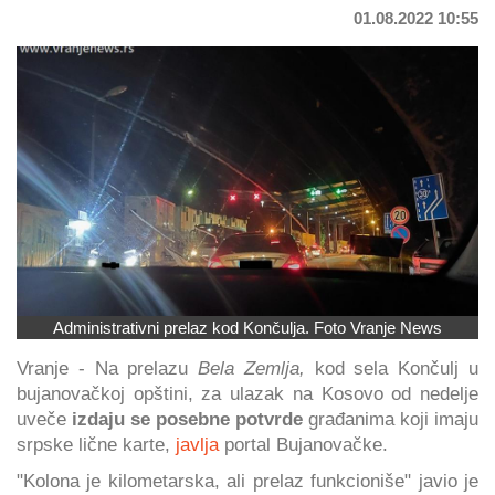
01.08.2022 10:55
Administrativni prelaz kod Končulja. Foto Vranje News
Vranje - Na prelazu
Bela Zemlja,
kod sela Končulj u
bujanovačkoj opštini, za ulazak na Kosovo od nedelje
uveče
izdaju se posebne potvrde
građanima koji imaju
srpske lične karte,
javlja
portal Bujanovačke.
"Kolona je kilometarska, ali prelaz funkcioniše" javio je