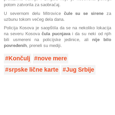
potom zatvorila za saobraćaj.
U severnom delu Mitrovice
čule su se sirene
za
uzbunu tokom većeg dela dana.
Policija Kosova je saopštila da se na nekoliko lokacija
na severu Kosova
čula pucnjava
i da su neki od njih
bili usmereni na policijske jedinice, ali
nije bilo
povređenih
, preneli su mediji.
Končulj
nove mere
srpske lične karte
Jug Srbije