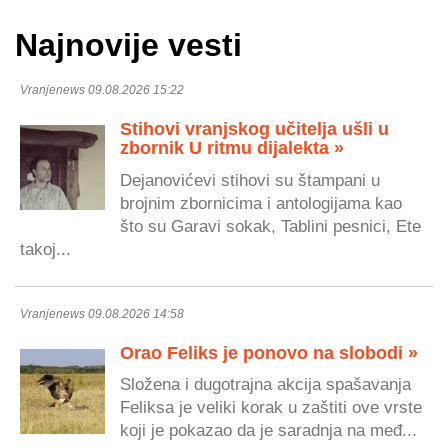
Najnovije vesti
Vranjenews 09.08.2026 15:22
Stihovi vranjskog učitelja ušli u
zbornik U ritmu dijalekta »
Dejanovićevi stihovi su štampani u
brojnim zbornicima i antologijama kao
što su Garavi sokak, Tablini pesnici, Ete
takoj...
Vranjenews 09.08.2026 14:58
Orao Feliks je ponovo na slobodi »
Složena i dugotrajna akcija spašavanja
Feliksa je veliki korak u zaštiti ove vrste
koji je pokazao da je saradnja na međ...