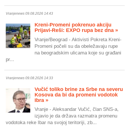
Vranjenews 09.08.2026 14:43
Kreni-Promeni pokrenuo akciju
Prijavi-Reši: EXPO rupa bez dna »
Vranje/Beograd - Aktivisti Pokreta Kreni-
Promeni počeli su da obeležavaju rupe
na beogradskim ulicama koje su građani
pr...
Vranjenews 09.08.2026 14:33
Vučić toliko brine za Srbe na severu
Kosova da bi da promeni vodotok
Ibra »
Vranje - Aleksandar Vučić, član SNS-a,
izjavio je da država razmatra promenu
vodotoka reke Ibar na svojoj teritoriji, zb...