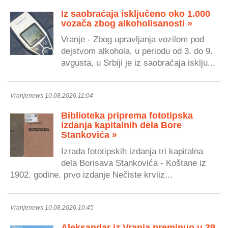
Iz saobraćaja isključeno oko 1.000
vozača zbog alkoholisanosti »
Vranje - Zbog upravljanja vozilom pod
dejstvom alkohola, u periodu od 3. do 9.
avgusta, u Srbiji je iz saobraćaja isklju...
Vranjenews 10.08.2026 11:04
Biblioteka priprema fototipska
izdanja kapitalnih dela Bore
Stankovića »
Izrada fototipskih izdanja tri kapitalna
dela Borisava Stankovića - Koštane iz
1902. godine, prvo izdanje Nečiste krviiz...
Vranjenews 10.08.2026 10:45
Aleksandar iz Vranja preminuo u 39.