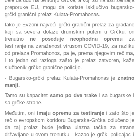
preporuke EU, mogu da koriste isključivo bugarsko-
grčki granični prelaz Kulata-Promahonas.
Iako je Evzoni najveći grčki granični prelaz za građane
koji sa severa dolaze drumskim putem u Grčku, on
trenutno
ne poseduje neophodnu opremu
za
testiranje na zaraženost virusom COVID-19, za razliku
od prelaza Promahonos, pa je, prema njegovim rečima,
i to jedan od razloga zašto je prelaz zatvoren, kaže
službenik grčke granične policije.
- Bugarsko-grčki prelaz Kulata-Promahonas je
znatno
manji.
Tamo su kapacitet
samo po dve trake
i sa bugarske i
sa grčke strane.
Međutim, oni
imaju opremu za testiranje
i zato što je
reč o evropskom koridoru Bugarska-Grčka odlučeno je
da taj prolaz bude jedina ulazna tačka za strane
državljane u ovom trenutku - kazao je grčki policajac i