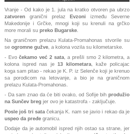
Vranje - Od kako je 1. jula na kratko otvoren pa ubrzo
zatvoren
granični prelaz
Evzoni
između Severne
Makedonije i Grčke, mnogi koji su krenuli na grčko
more morali su
preko Bugarske
.
Na graničnom prelazu Kulata-Promahonas stvorile su
se
ogromne gužve
, a kolona vozila su kilometarske.
- Evo
čekamo već 2 sata
, a prešli smo 2 kilometra, a
kolona ispred nas je
13 kilometara
, kaže policajac
koga sam pitao - rekao je K. P. iz Selenče koji je krenuo
sa porodicom na letovanje, a bio je na graničnom
prelazu Kulata-Promahonas.
- Da sam znao da će biti ovako, od Sofije bih
produžio
na Sunčev breg
jer ovo je katastrofa - zaključuje.
Posle još tri sata
čekanja K. nam se javio i rekao da je
uspeo da pređe
granicu.
Dodaje da je automobil ispred njih ostao sa strane, jer