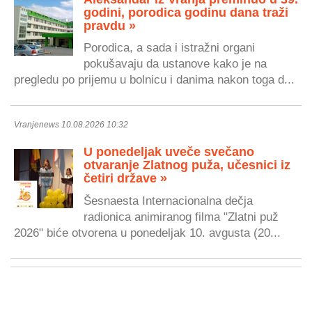
godini, porodica godinu dana traži
pravdu »
Porodica, a sada i istražni organi
pokušavaju da ustanove kako je na
pregledu po prijemu u bolnicu i danima nakon toga d...
Vranjenews 10.08.2026 10:32
U ponedeljak uveče svečano
otvaranje Zlatnog puža, učesnici iz
četiri države »
Šesnaesta Internacionalna dečja
radionica animiranog filma "Zlatni puž
2026" biće otvorena u ponedeljak 10. avgusta (20...