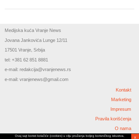
Medijska kuća Vranje News
Jovana Jankovića Lunge 12/11
17501 Vranje, Srbija
tel: +381 62 851 8881
e-mail:
redakcija@vranjenews.rs
e-mail:
vranjenews@gmail.com
Kontakt
Marketing
Impresum
Pravila korišćenja
O nama
Ovaj sajt koristi kolačiće (cookies) u cilju pružanja boljeg korisničkog iskustva,
X
Copyright © 2026 Vranjenews