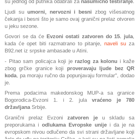
su jednog od putnika odabrali za
nasumično testiranje
.
Ljudi su
umorni, nervozni i besni
zbog višesatnog
čekanja i besni što je samo ovaj granični prelaz otvoren
u jeku sezone.
Govori se da će
Evzoni ostati zatvoren do 15. jula
,
kada će opet biti razmatrano to pitanje,
naveli su
za
B92.net iz srpske ambasade u Atini.
- Pitao sam policajca koji je
razlog za kolonu
i kaže
zbog grčke granice koji
proveravaju ljude bez QR
koda
, pa moraju ručno da popunjavaju formular", dodao
je.
Prema podacima makedonskog MUP-a sa granice
Bogorodica-Evzoni 1. i 2. jula
vraćeno je 780
državljana
Srbije.
Granični prelaz Evzoni
zatvoren je
u skladu sa
preporukama i
odlukama Evropske unije
i da je na
evropskom nivou odlučeno da svi strani državljane koji
žele da uđu na teritoriju Grčke, a koji su na listi zemalja