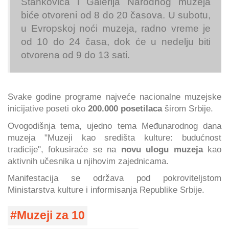
Stankovića i Galerija Narodnog muzeja
biće otvoreni od 8 do 20 časova. U subotu,
u Evropskoj noći muzeja, radno vreme je
od 10 do 24 časa, dok će u nedelju biti
otvorena od 9 do 13 sati.
Svake godine programe najveće nacionalne muzejske
inicijative poseti oko
200.000 posetilaca
širom Srbije.
Ovogodišnja tema, ujedno tema Međunarodnog dana
muzeja "Muzeji kao središta kulture: budućnost
tradicije", fokusiraće se na
novu ulogu muzeja
kao
aktivnih učesnika u njihovim zajednicama.
Manifestacija se održava pod pokroviteljstom
Ministarstva kulture i informisanja Republike Srbije.
Muzeji za 10