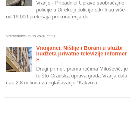
Vranje - Pripadnici Uprave saobraćajne
policije u Direkciji policije otkrili su više
od 19.000 prekršaja prekoračenja do...
Vranjenews 06.08.2026 15:51
Vranjanci, Nišlije i Borani u službi
budžeta privatne televizije Informer
»
Drugi primer, prema rečima Milošević, je
to što Gradska uprava grada Vranja dala
čak 2,8 miliona za oglašavanje."Kakvo o...