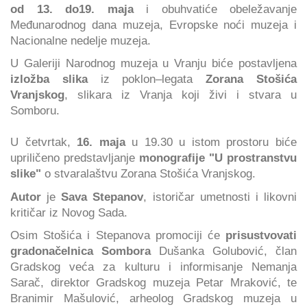
od 13. do19. maja
i obuhvatiće obeležavanje
Međunarodnog dana muzeja, Evropske noći muzeja i
Nacionalne nedelje muzeja.
U Galeriji Narodnog muzeja u Vranju biće postavljena
izložba slika
iz poklon–legata
Zorana Stošića
Vranjskog
, slikara iz Vranja koji živi i stvara u
Somboru.
U četvrtak,
16. maja
u 19.30 u istom prostoru biće
upriličeno predstavljanje
monografije "U prostranstvu
slike"
o stvaralaštvu Zorana Stošića Vranjskog.
Autor
je
Sava Stepanov
, istoričar umetnosti i likovni
kritičar iz Novog Sada.
Osim Stošića i Stepanova promociji će
prisustvovati
gradonačelnica Sombora
Dušanka Golubović, član
Gradskog veća za kulturu i informisanje Nemanja
Sarač, direktor Gradskog muzeja Petar Mraković, te
Branimir Mašulović, arheolog Gradskog muzeja u