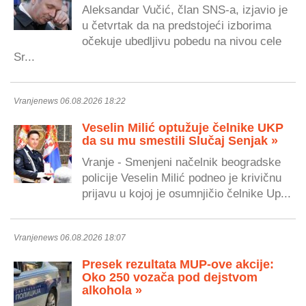
Aleksandar Vučić, član SNS-a, izjavio je
u četvrtak da na predstojeći izborima
očekuje ubedljivu pobedu na nivou cele
Sr...
Vranjenews 06.08.2026 18:22
Veselin Milić optužuje čelnike UKP
da su mu smestili Slučaj Senjak »
Vranje - Smenjeni načelnik beogradske
policije Veselin Milić podneo je krivičnu
prijavu u kojoj je osumnjičio čelnike Up...
Vranjenews 06.08.2026 18:07
Presek rezultata MUP-ove akcije:
Oko 250 vozača pod dejstvom
alkohola »