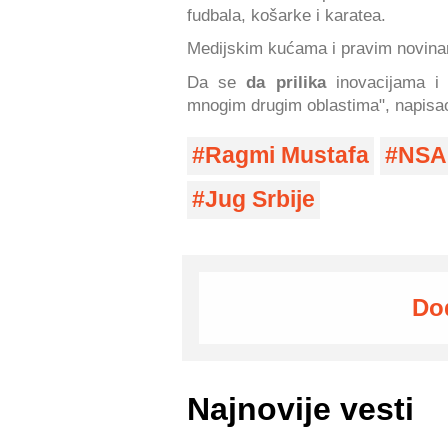
fudbala, košarke i karatea.
Medijskim kućama i pravim novina
Da se
da prilika
inovacijama i i
mnogim drugim oblastima", napisao
Ragmi Mustafa
NSA
Jug Srbije
Do
Najnovije vesti