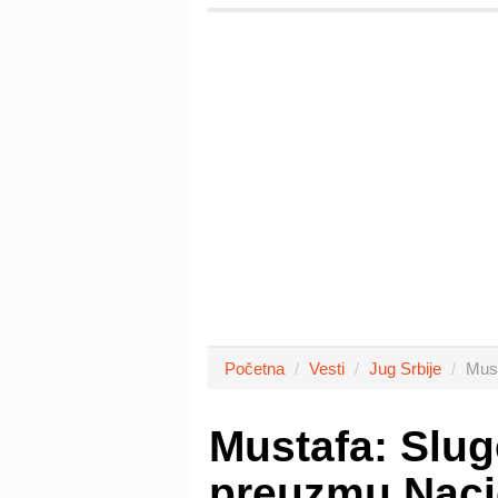
Početna
Vesti
Jug Srbije
Must
Mustafa: Slug
preuzmu Naci