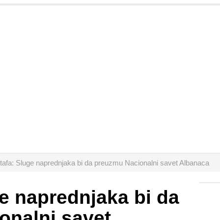
afa: Sluge naprednjaka bi da preuzmu Nacionalni savet Albanaca
e naprednjaka bi da
onalni savet