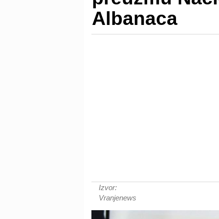
Albanaca
Izvor:
Vranjenews