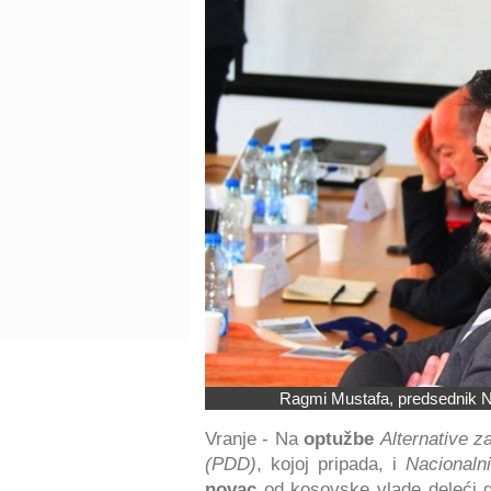
Ragmi Mustafa, predsednik N
Vranje - Na
optužbe
Alternative 
(PDD)
, kojoj pripada, i
Nacionaln
novac
od kosovske vlade deleći 