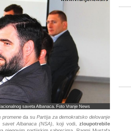
acionalnog saveta Albanaca. Foto Vranje News
za promene
da su
Partija za demokratsko delovanje
i savet Albanaca (NSA)
, koji vodi,
zloupotrebile
ga njegovim partijskim saborcima, Ragmi Mustafa