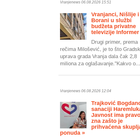
Vranjenews 06.08.2026 15:51
Vranjanci, Nišlije i
Borani u službi
budžeta privatne
televizije Informer
Drugi primer, prema
rečima Milošević, je to što Grads
uprava grada Vranja dala čak 2,8
miliona za oglašavanje."Kakvo o..
Vranjenews 06.08.2026 12:04
Trajković Bogdan
sanaciji Haremluk
Javnost ima prav
zna zašto je
prihvaćena skuplj
ponuda »