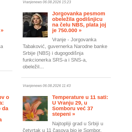
Vranjenews 06.08.2026 15:23
Jorgovanka pesmom
obeležila godišnjicu
na čelu NBS, plata joj
 »
je 750.000 »
Vranje - Jorgovanka
ka
Tabaković, guvernerka Narodne banke
Srbije (NBS) i dugogodišnja
.
funkcionerka SRS-a i SNS-a,
obeležil...
Vranjenews 06.08.2026 11:43
ov o
Temperature u 11 sati:
a:
U Vranju 29, u
o da
Somboru već 37
stepeni »
a
Najtopliji grad u Srbiji u
četvrtak u 11 časova bio je Sombor,