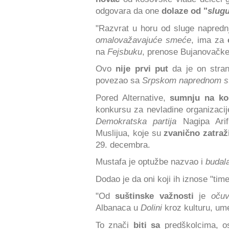
odgovara da one
dolaze od "
slugu
"Razvrat u horu od sluge napredn
omalovažavajuće smeće
, ima za
na
Fejsbuku
, prenose Bujanovačke
Ovo
nije prvi put
da je on stra
povezao sa
Srpskom naprednom s
Pored Alternative,
sumnju
na ko
konkursu za nevladine organizacij
Demokratska partija
Nagipa Arif
Muslijua, koje su
zvanično zatraž
29. decembra.
Mustafa je optužbe nazvao i
budal
Dodao je da oni koji ih iznose "ti
"Od
suštinske važnosti
je
očuv
Albanaca u
Dolini
kroz kulturu, ume
To znači
biti sa
predškolcima, os