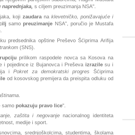
 naprednjaka,
s ciljem preuzimanja NSA".
jaka, koji
zaudara
na
klevetničko, ponižavajuće i
cilj
samo
preuzimanje
NSA”, poručio je Mustafa
.
nku predsednika opštine Preševo Šćiprima Arifija
trankom
(SNS).
rupciju
prilikom raspodele novca sa Kosova na
e i pojedince iz Bujanovca i Preševa
izrazile
su i
ija i
Pokret za demokratski progres
Šćiprima
ile
od kosovskog premijera da preispita odluku od
aštinama
.
me samo
pokazuju pravo lice
".
anje, zaštita i negovanje
nacionalnog identiteta
tnost, medije i sport.
novcima, srednjoškolcima, studentima, školama