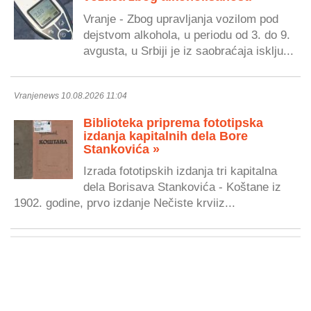
Vranje - Zbog upravljanja vozilom pod
dejstvom alkohola, u periodu od 3. do 9.
avgusta, u Srbiji je iz saobraćaja isklju...
Vranjenews 10.08.2026 11:04
Biblioteka priprema fototipska
izdanja kapitalnih dela Bore
Stankovića »
Izrada fototipskih izdanja tri kapitalna
dela Borisava Stankovića - Koštane iz
1902. godine, prvo izdanje Nečiste krviiz...