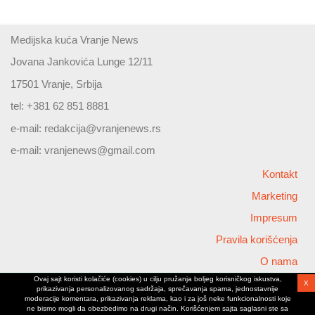
Medijska kuća Vranje News
Jovana Jankovića Lunge 12/11
17501 Vranje, Srbija
tel: +381 62 851 8881
e-mail:
redakcija@vranjenews.rs
e-mail:
vranjenews@gmail.com
Kontakt
Marketing
Impresum
Pravila korišćenja
O nama
Ovaj sajt koristi kolačiće (cookies) u cilju pružanja boljeg korisničkog iskustva,
X
Copyright © 2026 Vranjenews
prikazivanja personalizovanog sadržaja, sprečavanja spama, jednostavnije
All rights reserved
moderacije komentara, prikazivanja reklama, kao i za još neke funkcionalnosti koje
ne bismo mogli da obezbedimo na drugi način. Korišćenjem sajta saglasni ste sa
www.vranjenews.rs