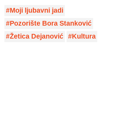
Moji ljubavni jadi
Pozorište Bora Stanković
Žetica Dejanović
Kultura