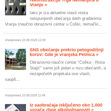
rekonstrukciju Trga Nemanjića u
Vranju »
Iako je iza aktuelne vlasti niska
neispunjenih obećanja datih građanima
Vranja (naučno obrazovni centar u Ćoški, nemački...
Vranjenews 10.08.2026 12:09
SNS obećanje prekrio petogodišnji
korov: Gde je vranjska Petnica »
Obrazovno-naučni centar "Ćoška - Rista
Stajić" samo još jedan u nizu obećanih, a
nezapočetih projekata ove vlasti,
saopš...
Vranjenews 10.08.2026 11:46
Iz saobraćaja isključeno oko 1.000
vozača zbog alkoholisanosti »