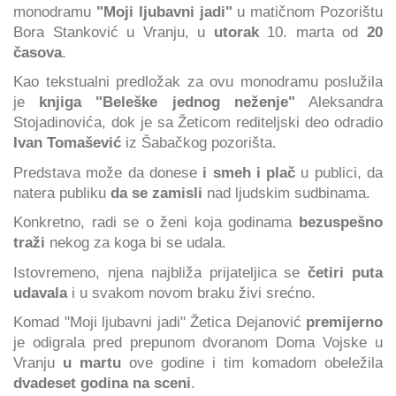
monodramu
"Moji ljubavni jadi"
u matičnom Pozorištu
Bora Stanković u Vranju, u
utorak
10. marta od
20
časova
.
Kao tekstualni predložak za ovu monodramu poslužila
je
knjiga "Beleške jednog neženje"
Aleksandra
Stojadinovića, dok je sa Žeticom rediteljski deo odradio
Ivan Tomašević
iz Šabačkog pozorišta.
Predstava može da donese
i smeh i plač
u publici, da
natera publiku
da se zamisli
nad ljudskim sudbinama.
Konkretno, radi se o ženi koja godinama
bezuspešno
traži
nekog za koga bi se udala.
Istovremeno, njena najbliža prijateljica se
četiri puta
udavala
i u svakom novom braku živi srećno.
Komad "Moji ljubavni jadi" Žetica Dejanović
premijerno
je odigrala pred prepunom dvoranom Doma Vojske u
Vranju
u martu
ove godine i tim komadom obeležila
dvadeset godina na sceni
.