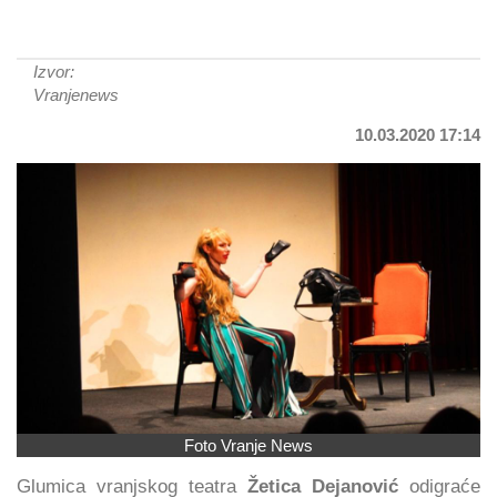
Izvor:
Vranjenews
10.03.2020 17:14
Foto Vranje News
Glumica vranjskog teatra
Žetica Dejanović
odigraće