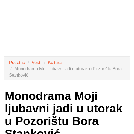
Početna
Vesti
Kultura
Monodrama Moji ljubavni jadi u utorak u Pozorištu Bora
Stanković
Monodrama Moji
ljubavni jadi u utorak
u Pozorištu Bora
Stanković