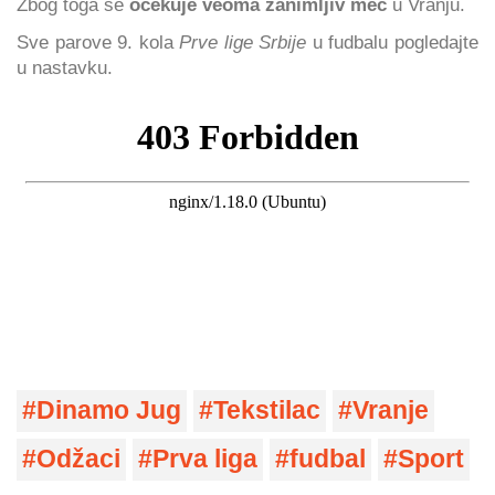
Zbog toga se
očekuje veoma zanimljiv meč
u Vranju.
Sve parove 9. kola
Prve lige Srbije
u fudbalu pogledajte
u nastavku.
Dinamo Jug
Tekstilac
Vranje
Odžaci
Prva liga
fudbal
Sport