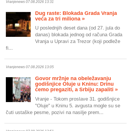
Vranjenews 07.08.2026 13:31
Dug raste: Blokada Grada Vranja
veća za tri miliona »
U poslednjih deset dana (od 27. jula do
danas) blokada jednog od računa Grada
Vranja u Upravi za Trezor (koji podleže
fi...
Vranjenews 07.08.2026 13:05
Govor mržnje na obeležavanju
godišnjice Oluje u Kninu: Drinu
ćemo pregaziti, a Srbiju zapaliti »
Vranje - Tokom proslave 31. godišnjice
"Oluje" u Kninu 5. avgusta mogle su se
čuti ustaške pesme, pozivi na nasilje prem...