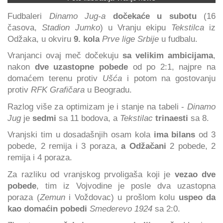
Fudbaleri
Dinamo Jug-a
dočekaće u subotu
(16
časova,
Stadion Jumko
) u Vranju ekipu
Tekstilca
iz
Odžaka, u okviru
9. kola
Prve lige Srbije
u fudbalu.
Vranjanci ovaj meč dočekuju
sa velikim ambicijama
,
nakon
dve uzastopne pobede
od po 2:1, najpre na
domaćem terenu protiv
Ušća
i potom na gostovanju
protiv
RFK Grafičara
u Beogradu.
Razlog više za optimizam je i stanje na tabeli -
Dinamo
Jug
je
sedmi
sa 11 bodova, a
Tekstilac
trinaesti
sa 8.
Vranjski tim u dosadašnjih osam kola
ima bilans
od 3
pobede, 2 remija i 3 poraza,
a Odžačani
2 pobede, 2
remija i 4 poraza.
Za razliku od vranjskog prvoligaša koji je
vezao dve
pobede
, tim iz Vojvodine je posle dva uzastopna
poraza (
Zemun
i Voždovac) u prošlom kolu
uspeo da
kao domaćin pobedi
Smederevo 1924
sa 2:0.