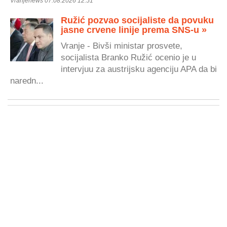
Vranjenews 07.08.2026 12:51
Ružić pozvao socijaliste da povuku
jasne crvene linije prema SNS-u »
Vranje - Bivši ministar prosvete,
socijalista Branko Ružić ocenio je u
intervjuu za austrijsku agenciju APA da bi
naredn...