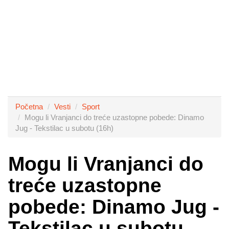
Početna
Vesti
Sport
Mogu li Vranjanci do treće uzastopne pobede: Dinamo
Jug - Tekstilac u subotu (16h)
Mogu li Vranjanci do
treće uzastopne
pobede: Dinamo Jug -
Tekstilac u subotu