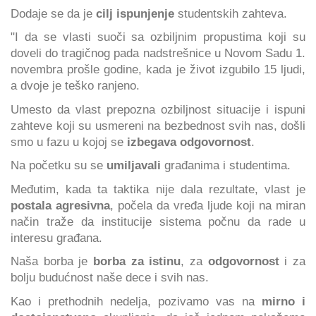
Dodaje se da je
cilj ispunjenje
studentskih zahteva.
"I da se vlasti suoči sa ozbiljnim propustima koji su
doveli do tragičnog pada nadstrešnice u Novom Sadu 1.
novembra prošle godine, kada je život izgubilo 15 ljudi,
a dvoje je teško ranjeno.
Umesto da vlast prepozna ozbiljnost situacije i ispuni
zahteve koji su usmereni na bezbednost svih nas, došli
smo u fazu u kojoj se
izbegava odgovornost
.
Na početku su se
umiljavali
građanima i studentima.
Međutim, kada ta taktika nije dala rezultate, vlast je
postala agresivna
, počela da vređa ljude koji na miran
način traže da institucije sistema počnu da rade u
interesu građana.
Naša borba je
borba za istinu
, za
odgovornost
i za
bolju budućnost naše dece i svih nas.
Kao i prethodnih nedelja, pozivamo vas na
mirno i