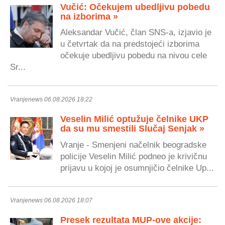
Vučić: Očekujem ubedljivu pobedu
na izborima »
Aleksandar Vučić, član SNS-a, izjavio je
u četvrtak da na predstojeći izborima
očekuje ubedljivu pobedu na nivou cele
Sr...
Vranjenews 06.08.2026 18:22
Veselin Milić optužuje čelnike UKP
da su mu smestili Slučaj Senjak »
Vranje - Smenjeni načelnik beogradske
policije Veselin Milić podneo je krivičnu
prijavu u kojoj je osumnjičio čelnike Up...
Vranjenews 06.08.2026 18:07
Presek rezultata MUP-ove akcije: