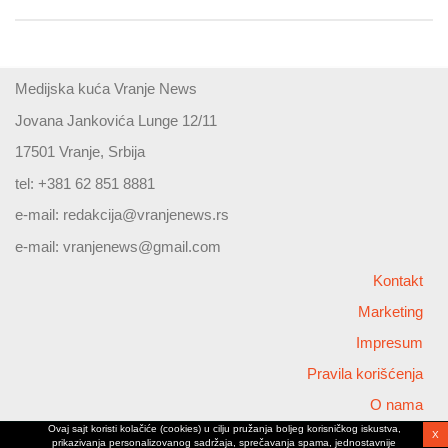
Medijska kuća Vranje News
Jovana Jankovića Lunge 12/11
17501 Vranje, Srbija
tel: +381 62 851 8881
e-mail:
redakcija@vranjenews.rs
e-mail:
vranjenews@gmail.com
Kontakt
Marketing
Impresum
Pravila korišćenja
O nama
Ovaj sajt koristi kolačiće (cookies) u cilju pružanja boljeg korisničkog iskustva,
X
Copyright © 2026 Vranjenews
prikazivanja personalizovanog sadržaja, sprečavanja spama, jednostavnije