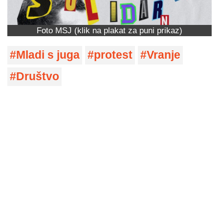
Foto MSJ (klik na plakat za puni prikaz)
Mladi s juga
protest
Vranje
Društvo