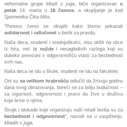
neformalne grupe
Mladi s juga
, biće organizovan
u
petak
14. marta u
18 časova
, a okupljanje je kod
Spomenika Čika Mita
.
"Ponovo ćemo se okupiti kako bismo pokazali
solidarnost i odlučnost
u borbi za pravdu.
Naša deca, studenti i srednjoškolci, nisu otišli na ulice
iz hira, već
iz nužde
i nesagledivih razloga koji su
duboko povezani s odgovornošću vlasti za bezbednost
svih nas.
Naša deca ne idu u škole, studenti ne idu na fakultete.
Oni su
sa velikom hrabrošću
odlučili da žrtvuju godinu
dana svog obrazovanja, boreći se za bolju budućnost –
za sigurnost, odgovornost i pravo da žive u društvu
koje brine o njima.
Štrajk i blokade koje organizuju naši mladi borba su za
bezbednost i odgovornost
", navodi se u saopštenju
Mladih s juga.