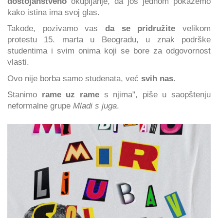
dostojanstveno
okupljanje, da još jednom pokažemo
kako istina ima svoj glas.
Takođe, pozivamo vas
da se pridružite
velikom
protestu 15. marta u Beogradu, u znak podrške
studentima i svim onima koji se bore za odgovornost
vlasti.
Ovo nije borba samo studenata, već
svih nas.
Stanimo
rame uz rame
s njima", piše u saopštenju
neformalne grupe
Mladi s juga
.