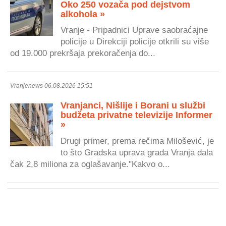
Oko 250 vozača pod dejstvom
alkohola »
Vranje - Pripadnici Uprave saobraćajne
policije u Direkciji policije otkrili su više
od 19.000 prekršaja prekoračenja do...
Vranjenews 06.08.2026 15:51
Vranjanci, Nišlije i Borani u službi
budžeta privatne televizije Informer
»
Drugi primer, prema rečima Milošević, je
to što Gradska uprava grada Vranja dala
čak 2,8 miliona za oglašavanje."Kakvo o...