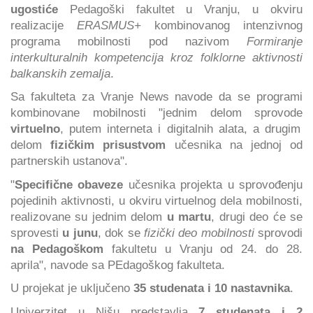
ugostiće
Pedagoški fakultet u Vranju, u okviru
realizacije
ERASMUS+
kombinovanog intenzivnog
programa mobilnosti pod nazivom
Formiranje
interkulturalnih kompetencija kroz folklorne aktivnosti
balkanskih zemalja
.
Sa fakulteta za Vranje News navode da se programi
kombinovane mobilnosti "jednim delom sprovode
virtuelno
, putem interneta i digitalnih alata, a drugim
delom
fizičkim prisustvom
učesnika na jednoj od
partnerskih ustanova".
"
Specifične obaveze
učesnika projekta u sprovođenju
pojedinih aktivnosti, u okviru virtuelnog dela mobilnosti,
realizovane su jednim delom
u martu
, drugi deo će se
sprovesti
u junu
, dok se
fizički deo mobilnosti
sprovodi
na Pedagoškom
fakultetu u Vranju od 24. do 28.
aprila", navode sa PEdagoškog fakulteta.
U projekat je uključeno
35 studenata i 10 nastavnika
.
Univerzitet u Nišu predstavlja
7 studenata i 2