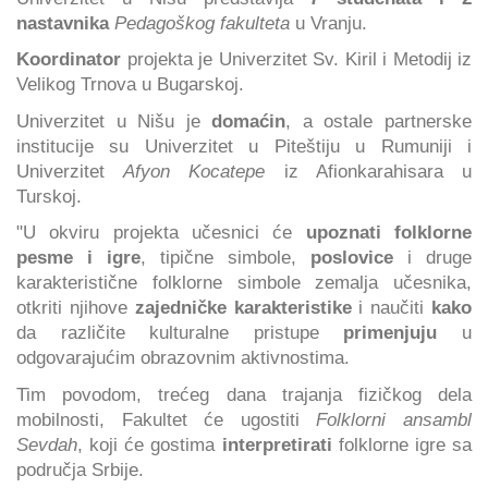
nastavnika
Pedagoškog fakulteta
u Vranju.
Koordinator
projekta je Univerzitet Sv. Kiril i Metodij iz
Velikog Trnova u Bugarskoj.
Univerzitet u Nišu je
domaćin
, a ostale partnerske
institucije su Univerzitet u Piteštiju u Rumuniji i
Univerzitet
Afyon Kocatepe
iz Afionkarahisara u
Turskoj.
"U okviru projekta učesnici će
upoznati folklorne
pesme i igre
, tipične simbole,
poslovice
i druge
karakteristične folklorne simbole zemalja učesnika,
otkriti njihove
zajedničke karakteristike
i naučiti
kako
da različite kulturalne pristupe
primenjuju
u
odgovarajućim obrazovnim aktivnostima.
Tim povodom, trećeg dana trajanja fizičkog dela
mobilnosti, Fakultet će ugostiti
Folklorni ansambl
Sevdah
, koji će gostima
interpretirati
folklorne igre sa
područja Srbije.