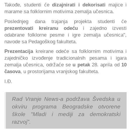
Takođe, studenti će
dizajnirati i dekorisati
majice i
marame sa folklornim motivima zemalja učesnica.
Poslednjeg dana trajanja projekta studenti će
prezentovati kreiranu odeću
i zajedno izvesti
odabrane folklorne pesme i igre zemalja učesnica",
navode sa Pedagoškog fakulteta.
Prezentacija
kreirane odeće sa folklornim motivima i
zajedničko izvođenje tradicionalnih pesama i igara
zemalja učesnica, održaće se
u petak
28. aprila od
10
časova
, u prostorijama vranjskog fakulteta.
I.Đ.
Rad Vranje News-a podržava Švedska u
okviru programa Beogradske otvorene
škole "Mladi i mediji za demokratski
razvoj".