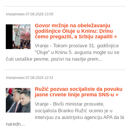
Vranjenews 07.08.2026 13:05
Govor mržnje na obeležavanju
godišnjice Oluje u Kninu: Drinu
ćemo pregaziti, a Srbiju zapaliti »
Vranje - Tokom proslave 31. godišnjice
"Oluje" u Kninu 5. avgusta mogle su se
čuti ustaške pesme, pozivi na nasilje prem...
Vranjenews 07.08.2026 12:51
Ružić pozvao socijaliste da povuku
jasne crvene linije prema SNS-u »
Vranje - Bivši ministar prosvete,
socijalista Branko Ružić ocenio je u
intervjuu za austrijsku agenciju APA da bi
naredn...