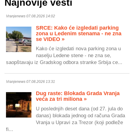
Najnovije vesti
Vranjenews 07.08.2026 14:02
SRCE: Kako će izgledati parking
zona u Ledenim stenama - ne zna
se VIDEO »
Kako će izgledati nova parking zona u
naselju Ledene stene - ne zna se,
saopštavaju iz Gradskog odbora stranke Srbija ce...
Vranjenews 07.08.2026 13:31
Dug raste: Blokada Grada Vranja
veća za tri miliona »
U poslednjih deset dana (od 27. jula do
danas) blokada jednog od računa Grada
Vranja u Upravi za Trezor (koji podleže
fi...