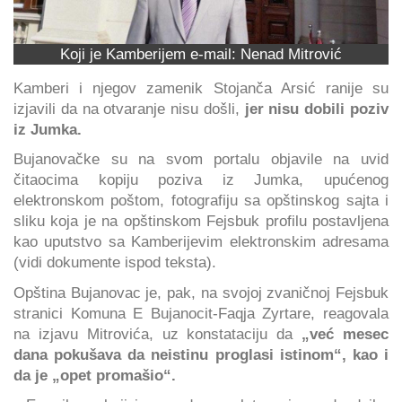
Koji je Kamberijem e-mail: Nenad Mitrović
Kamberi i njegov zamenik Stojanča Arsić ranije su
izjavili da na otvaranje nisu došli,
jer nisu dobili poziv
iz Jumka.
Bujanovačke su na svom portalu objavile na uvid
čitaocima kopiju poziva iz Jumka, upućenog
elektronskom poštom, fotografiju sa opštinskog sajta i
sliku koja je na opštinskom Fejsbuk profilu postavljena
kao uputstvo sa Kamberijevim elektronskim adresama
(vidi dokumente ispod teksta).
Opština Bujanovac je, pak, na svojoj zvaničnoj Fejsbuk
stranici Komuna E Bujanocit-Faqja Zyrtare, reagovala
na izjavu Mitrovića, uz konstataciju da
„već mesec
dana pokušava da neistinu proglasi istinom“, kao i
da je „opet promašio“.