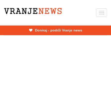
Skip
to
Toggl
main
navig
content
Doniraj - podrži Vranje news