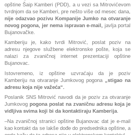
opštine Šaip Kamberi (PDD), a u vezi sa Mitrovićevom
tvrdnjom da se Kamberi, pre nešto više od mesec dana,
nije odazvao pozivu Kompanije Jumko na otvaranje
novog pogona, jer nema ispravan e-mail,
javlja portal
Bujanovačke.
Kamberiju je, kako tvrdi Mitrović, poslat poziv na
adresu njegove službene elektronske pošte, koja se
nalazi za zvaničnoj internet prezentaciji opštine
Bujanovac.
Istovremeno, iz opštine uzvraćaju da je poziv
Kamberiju na otvaranje Jumkovog pogona
„stigao na
adresu koja nije važeća“.
Poslanik SNS Mitrović navodi da je poziv za otvaranje
Jumkovog
pogona poslat na zvaničnu adresu koja je
vidljiva svima koji bi da kontaktiraju Kamberija
.
–Na zvaničnoj stranici opštine Bujanovac dat je e-mail
kao kontakt da se lakše dođe do predsednika opštine, a
onda kažu da ta adresa nije u elektronskom kontaktu!