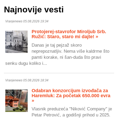
Najnovije vesti
Vranjenews 05.08.2026 19:34
Protojerej-stavrofor Miroljub Srb.
Ružić: Staro, staro mi dajte! »
Danas je taj pejzaž skoro
neprepoznatljiv. Nema više kaldrme što
pamti korake, ni šan-duda što pravi
senku dugu koliko i...
Vranjenews 05.08.2026 18:34
Odabran konzorcijum izvođača za
Haremluk: Za početak 650.000 evra
»
Vlasnik preduzeća "Niković Company" je
Petar Petrović, a godišnji prihod u 2025.