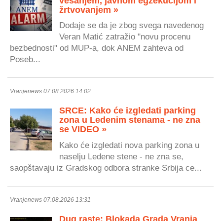
vešanjem, javnom egzekucijom i
žrtvovanjem »
Dodaje se da je zbog svega navedenog
Veran Matić zatražio "novu procenu
bezbednosti" od MUP-a, dok ANEM zahteva od
Poseb...
Vranjenews 07.08.2026 14:02
SRCE: Kako će izgledati parking
zona u Ledenim stenama - ne zna
se VIDEO »
Kako će izgledati nova parking zona u
naselju Ledene stene - ne zna se,
saopštavaju iz Gradskog odbora stranke Srbija ce...
Vranjenews 07.08.2026 13:31
Dug raste: Blokada Grada Vranja