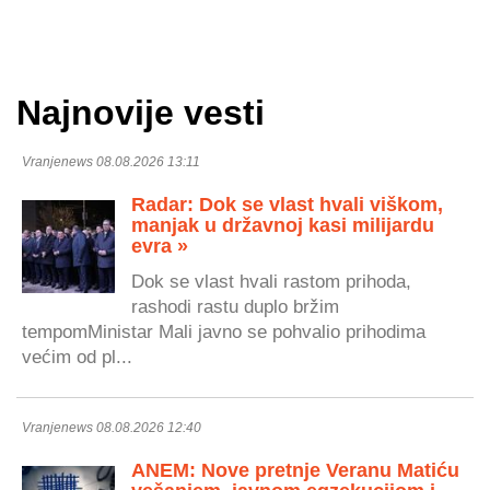
Najnovije vesti
Vranjenews 08.08.2026 13:11
Radar: Dok se vlast hvali viškom,
manjak u državnoj kasi milijardu
evra »
Dok se vlast hvali rastom prihoda,
rashodi rastu duplo bržim
tempomMinistar Mali javno se pohvalio prihodima
većim od pl...
Vranjenews 08.08.2026 12:40
ANEM: Nove pretnje Veranu Matiću