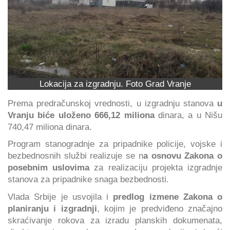
Lokacija za izgradnju. Foto Grad Vranje
Prema predračunskoj vrednosti, u izgradnju stanova
u
Vranju biće uloženo 666,12 miliona
dinara, a u Nišu
740,47 miliona dinara.
Program stanogradnje za pripadnike policije, vojske i
bezbednosnih službi realizuje se n
a osnovu Zakona o
posebnim uslovima
za realizaciju projekta izgradnje
stanova za pripadnike snaga bezbednosti.
Vlada Srbije je usvojila i
predlog izmene Zakona o
planiranju i izgradnji
, kojim je predviđeno značajno
skraćivanje rokova za izradu planskih dokumenata,