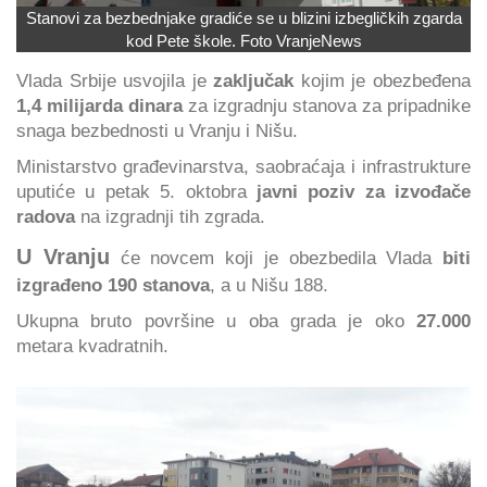
Stanovi za bezbednjake gradiće se u blizini izbegličkih zgarda
kod Pete škole. Foto VranjeNews
Vlada Srbije usvojila je
zaključak
kojim je obezbeđena
1,4 milijarda dinara
za izgradnju stanova za pripadnike
snaga bezbednosti u Vranju i Nišu.
Ministarstvo građevinarstva, saobraćaja i infrastrukture
uputiće u petak 5. oktobra
javni poziv za izvođače
radova
na izgradnji tih zgrada.
U Vranju
će novcem koji je obezbedila Vlada
biti
izgrađeno 190 stanova
, a u Nišu 188.
Ukupna bruto površine u oba grada je oko
27.000
metara kvadratnih.