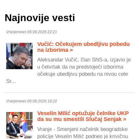
Najnovije vesti
Vranjenews 06.08.2026 22:21
Vučić: Očekujem ubedljivu pobedu
na izborima »
Aleksandar Vučić, član SNS-a, izjavio je
u četvrtak da na predstojeći izborima
očekuje ubedljivu pobedu na nivou cele
Sr...
Vranjenews 06.08.2026 18:22
Veselin Milić optužuje čelnike UKP
da su mu smestili Slučaj Senjak »
Vranje - Smenjeni načelnik beogradske
policije Veselin Milić podneo je krivičnu