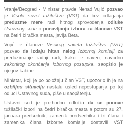
Vranje/Beograd - Ministar pravde Nenad Vujić
pozvao
je
Visoki savet tužilaštva (VST)
da bez odlaganja
preduzme mere
radi hitnog sprovođenja
odluke
Ustavnog suda
o
ponavljanju izbora za članove
VST
na četiri biračka mesta, javlja Beta.
Vujić je članove
Visokog saveta tužilaštva (VST)
pozvao
da izdaju hitan nalog
Izbornoj komisiji
za
preduzimanje radnji radi, kako je naveo, navodno
zakonitog okončanja izbornog postupka
, saopštio je
njegov kabinet.
Ministar, koji je po položaju član VST, upozorio ih je na
ozbiljnu situaciju
nastalu usled nepostupanja po toj
odluci Ustavnog suda, piše u saopštenju.
Ustavni sud je prethodno odlučio
da se ponove
tužilački izbori na četiri biračka mesta a potom su 27.
januara predsednik, zamenik predsednika i tri člana i
zamenika člana Izborne komisije dostavili VST