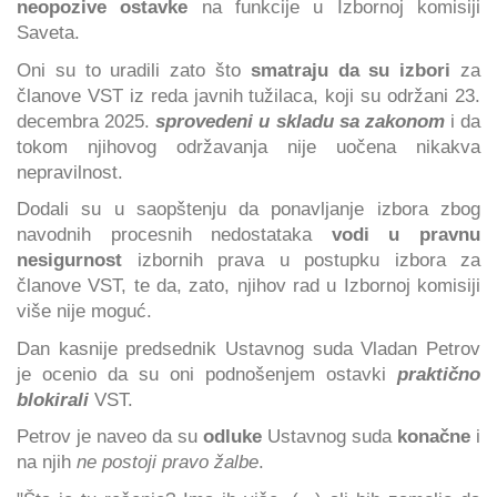
neopozive ostavke
na funkcije u Izbornoj komisiji
Saveta.
Oni su to uradili zato što
smatraju da su izbori
za
članove VST iz reda javnih tužilaca, koji su održani 23.
decembra 2025.
sprovedeni u skladu sa zakonom
i da
tokom njihovog održavanja nije uočena nikakva
nepravilnost.
Dodali su u saopštenju da ponavljanje izbora zbog
navodnih procesnih nedostataka
vodi u pravnu
nesigurnost
izbornih prava u postupku izbora za
članove VST, te da, zato, njihov rad u Izbornoj komisiji
više nije moguć.
Dan kasnije predsednik Ustavnog suda Vladan Petrov
je ocenio da su oni podnošenjem ostavki
praktično
blokirali
VST.
Petrov je naveo da su
odluke
Ustavnog suda
konačne
i
na njih
ne postoji pravo žalbe
.