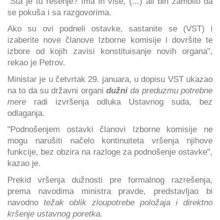
"Šta je tu rešenje? Ima ih više, (...) ali bih zamolio da
se pokuša i sa razgovorima.
Ako su ovi podneli ostavke, sastanite se (VST) i
izaberite nove članove Izborne komisije i dovršite te
izbore od kojih zavisi konstituisanje novih organa",
rekao je Petrov.
Ministar je u četvrtak 29. januara, u dopisu VST ukazao
na to da su državni organi
dužni
da preduzmu potrebne
mere
radi izvršenja odluka Ustavnog suda, bez
odlaganja.
"Podnošenjem ostavki članovi Izborne komisije ne
mogu narušiti načelo kontinuiteta vršenja njihove
funkcije, bez obzira na razloge za podnošenje ostavke",
kazao je.
Prekid vršenja dužnosti pre formalnog razrešenja,
prema navodima ministra pravde, predstavljao bi
navodno
težak oblik zloupotrebe položaja i direktno
kršenje ustavnog poretka.