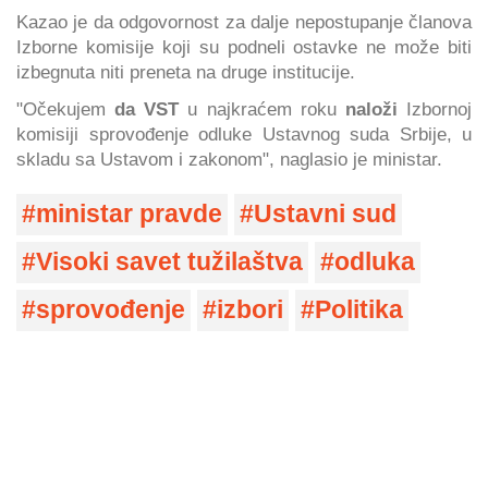
Kazao je da odgovornost za dalje nepostupanje članova
Izborne komisije koji su podneli ostavke ne može biti
izbegnuta niti preneta na druge institucije.
"Očekujem
da VST
u najkraćem roku
naloži
Izbornoj
komisiji sprovođenje odluke Ustavnog suda Srbije, u
skladu sa Ustavom i zakonom", naglasio je ministar.
ministar pravde
Ustavni sud
Visoki savet tužilaštva
odluka
sprovođenje
izbori
Politika