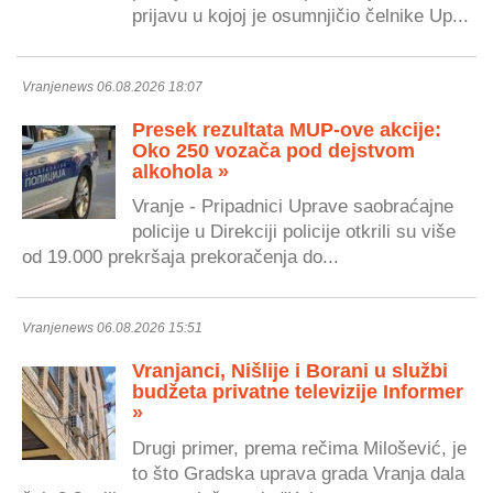
prijavu u kojoj je osumnjičio čelnike Up...
Vranjenews 06.08.2026 18:07
Presek rezultata MUP-ove akcije:
Oko 250 vozača pod dejstvom
alkohola »
Vranje - Pripadnici Uprave saobraćajne
policije u Direkciji policije otkrili su više
od 19.000 prekršaja prekoračenja do...
Vranjenews 06.08.2026 15:51
Vranjanci, Nišlije i Borani u službi
budžeta privatne televizije Informer
»
Drugi primer, prema rečima Milošević, je
to što Gradska uprava grada Vranja dala