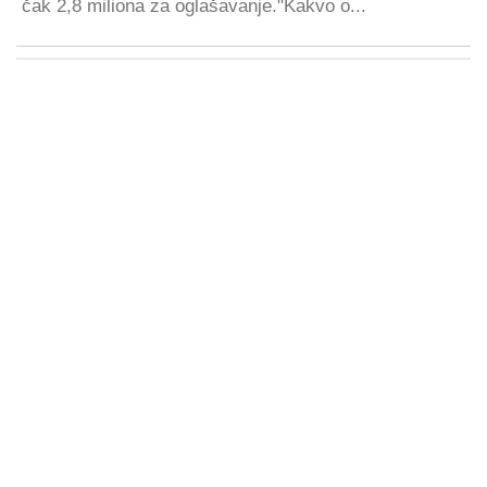
čak 2,8 miliona za oglašavanje."Kakvo o...