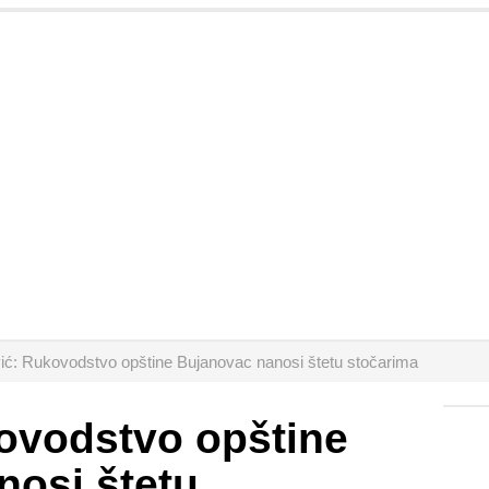
ić: Rukovodstvo opštine Bujanovac nanosi štetu stočarima
ovodstvo opštine
nosi štetu