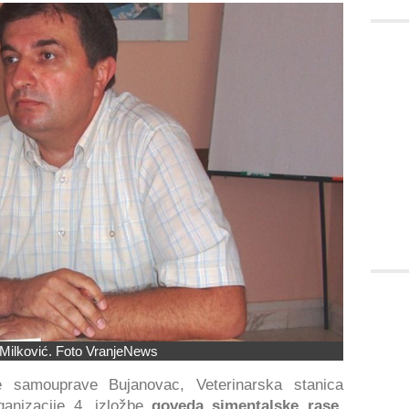
Milković. Foto VranjeNews
ne samouprave Bujanovac, Veterinarska stanica
ganizacije 4. izložbe
goveda simentalske rase
,