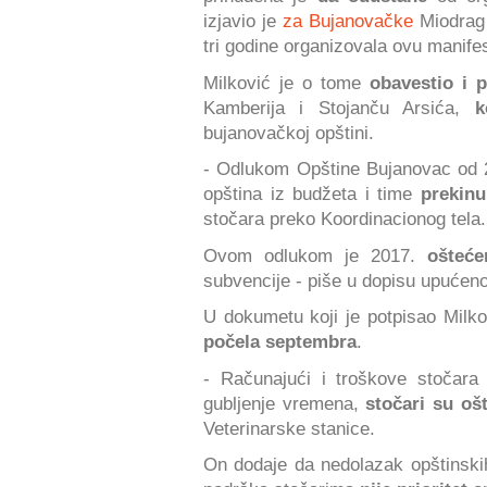
izjavio je
za Bujanovačke
Miodrag 
tri godine organizovala ovu manifes
Milković je o tome
obavestio i 
Kamberija i Stojanču Arsića,
k
bujanovačkoj opštini.
- Odlukom Opštine Bujanovac od 
opština iz budžeta i time
prekinu
stočara preko Koordinacionog tela.
Ovom odlukom je 2017.
ošteć
subvencije - piše u dopisu upućen
U dokumetu koji je potpisao Milko
počela septembra
.
- Računajući i troškove stočara
gubljenje vremena,
stočari su oš
Veterinarske stanice.
On dodaje da nedolazak opštinskih