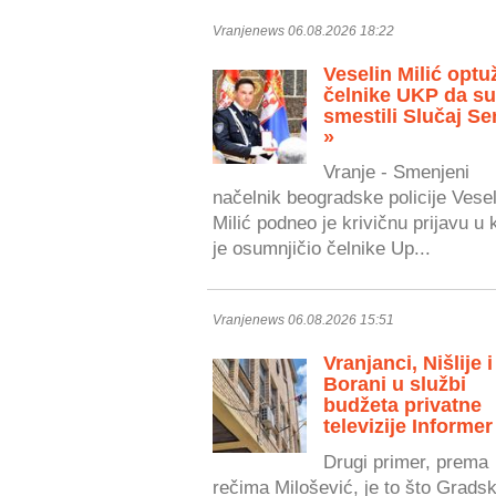
Vranjenews 06.08.2026 18:22
Veselin Milić optu
čelnike UKP da s
smestili Slučaj Se
»
Vranje - Smenjeni
načelnik beogradske policije Vesel
Milić podneo je krivičnu prijavu u 
je osumnjičio čelnike Up...
Vranjenews 06.08.2026 15:51
Vranjanci, Nišlije i
Borani u službi
budžeta privatne
televizije Informer
Drugi primer, prema
rečima Milošević, je to što Grads