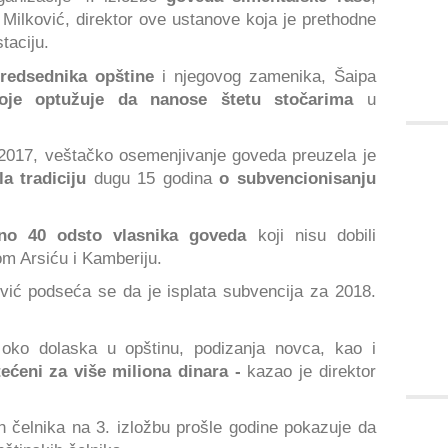
Milković, direktor ove ustanove koja je prethodne
taciju.
predsednika opštine
i njegovog zamenika, Šaipa
oje optužuje da nanose štetu stočarima
u
2017, veštačko osemenjivanje goveda preuzela je
la tradiciju
dugu 15 godina
o subvencionisanju
eno 40 odsto vlasnika goveda
koji nisu dobili
om Arsiću i Kamberiju.
vić podseća se da je isplata subvencija za 2018.
 oko dolaska u opštinu, podizanja novca, kao i
tećeni za više miliona dinara -
kazao je direktor
 čelnika na 3. izložbu prošle godine pokazuje da