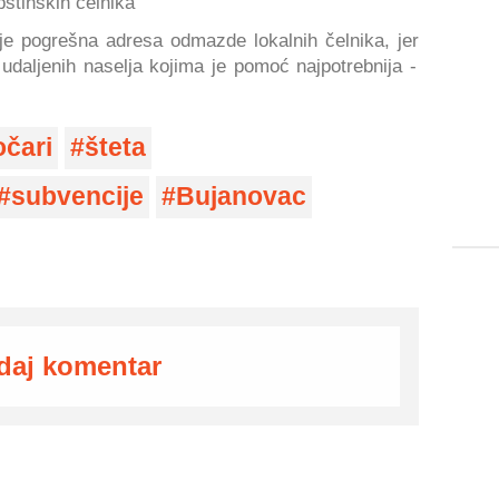
pštinskih čelnika
je pogrešna adresa odmazde lokalnih čelnika, jer
 udaljenih naselja kojima je pomoć najpotrebnija -
očari
šteta
subvencije
Bujanovac
daj komentar