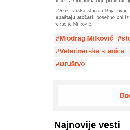
podrška stočarima
nije prioritet
o
- Veterinarska stanica Bujanovac 
ispaštaju stočari
, posebno oni iz
rekao je Milković.
Miodrag Milković
st
Veterinarska stanica
Društvo
Do
Najnovije vesti