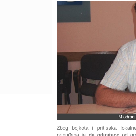
Miodrag 
Zbog bojkota i pritisaka lokal
prinuđena je
da odustane
od or