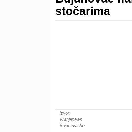
stočarima
Izvor:
Vranjenews
Bujanovačke