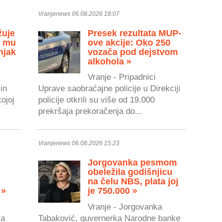
Vranjenews 06.08.2026 18:07
žuje
Presek rezultata MUP-
u mu
ove akcije: Oko 250
njak
vozača pod dejstvom
alkohola »
Vranje - Pripadnici
in
Uprave saobraćajne policije u Direkciji
kojoj
policije otkrili su više od 19.000
prekršaja prekoračenja do...
Vranjenews 06.08.2026 15:23
Jorgovanka pesmom
obeležila godišnjicu
na čelu NBS, plata joj
 »
je 750.000 »
Vranje - Jorgovanka
ka
Tabaković, guvernerka Narodne banke