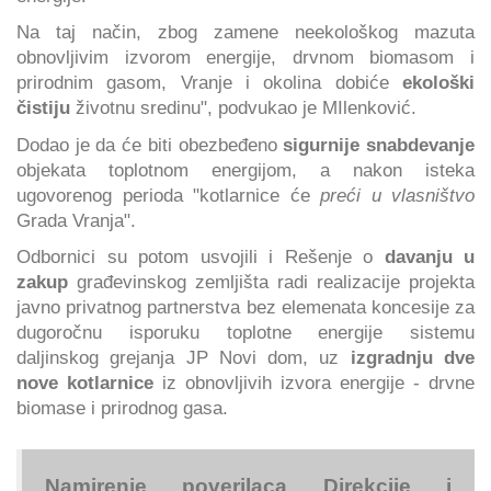
Na taj način, zbog zamene neekološkog mazuta
obnovljivim izvorom energije, drvnom biomasom i
prirodnim gasom, Vranje i okolina dobiće
ekološki
čistiju
životnu sredinu", podvukao je MIlenković.
Dodao je da će biti obezbeđeno
sigurnije snabdevanje
objekata toplotnom energijom, a nakon isteka
ugovorenog perioda "kotlarnice će
preći u vlasništvo
Grada Vranja".
Odbornici su potom usvojili i Rešenje o
davanju u
zakup
građevinskog zemljišta radi realizacije projekta
javno privatnog partnerstva bez elemenata koncesije za
dugoročnu isporuku toplotne energije sistemu
daljinskog grejanja JP Novi dom, uz
izgradnju dve
nove kotlarnice
iz obnovljivih izvora energije - drvne
biomase i prirodnog gasa.
Namirenje poverilaca Direkcije i