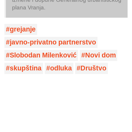
plana Vranja.
grejanje
javno-privatno partnerstvo
Slobodan Milenković
Novi dom
skupština
odluka
Društvo