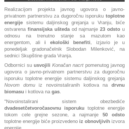
Realizacijom projekta javnog ugovora o javno-
privatnom partnerstvu za dugoročnu isporuku
toplotne
energije
sistemu daljinskog grejanja u Vranju, biće
ostvarena
finansijska ušteda
od najmanje
23 odsto
u
odnosu na trenutno stanje sa mazutom kao
energentom, ali
i ekološki benefiti
, izjavio je u
ponedeljak gradonačelnik Slobodan Milenković, na
sednici Skupštine grada Vranja.
Odbornici su
usvojili
Konačan nacrt
pomenutog javnog
ugovora o javno-privatnom partnerstvu za dugoročnu
isporuku toplotne energije sistemu daljinskog grejanja
Novom domu
iz novoinstaliranih kotlova na
drvnu
biomasu
i kotlova na
gas
.
"Novoinstalirani sistem obezbediće
dvadesetčetvoročasovnu isporuku
toplotne energije
tokom cele grejne sezone, a najmanje
50 odsto
toplotne energije biće proizvedeno
iz obnovljivih
izvora
energije.