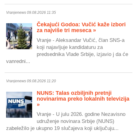
Vranjenews 09.08.2026 11:35
Čekajući Godoa: Vučić kaže izbori
za najviše tri meseca »
Vranje - Aleksandar Vučić, član SNS-a
koji najavljuje kandidaturu za
predsednika Vlade Srbije, izjavio j da će
vanredni...
Vranjenews 09.08.2026 11:20
NUNS: Talas ozbiljnih pretnji
novinarima preko lokalnih televizija
»
Vranje - U julu 2026. godine Nezavisno
udruženje novinara Srbije (NUNS)
zabeležilo je ukupno 19 slučajeva koji uključuju...