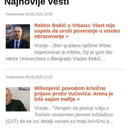
Najnovije vesti
Vranjenews 09.08.2026 12:54
Rektor Đokić u Vrbasu: Vlast nije
uspela da uruši poverenje u visoko
obrazovanje »
Vranje - Zbor građana opštine Vrbas
organizovao je tribinu, čiji je gost bio
rektor Univerziteta u Beogradu Vladan Đokić...
Vranjenews 09.08.2026 12:02
Milivojević povodom krivične
prijave protiv Vučevića: Arena je
bila sajam mafije »
Vranje - "Verujem da postoji volja u
Trećem osnovnom javnom tužilaštvu
(OJT) da se svi detalji vezani za moju krivičnu p...