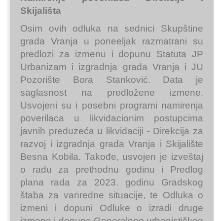
Skijališta
Osim ovih odluka na sednici Skupštine
grada Vranja u poneeljak razmatrani su
predlozi za izmenu i dopunu Statuta JP
Urbanizam i izgradnja grada Vranja i JU
Pozorište Bora Stanković. Data je
saglasnost na predložene izmene.
Usvojeni su i posebni programi namirenja
poverilaca u likvidacionim postupcima
javnih preduzeća u likvidaciji - Direkcija za
razvoj i izgradnja grada Vranja i Skijalište
Besna Kobila. Takođe, usvojen je izveštaj
o radu za prethodnu godinu i Predlog
plana rada za 2023. godinu Gradskog
štaba za vanredne situacije, te Odluka o
izmeni i dopuni Odluke o izradi druge
izmene i dopune Generalnog urbanističkog