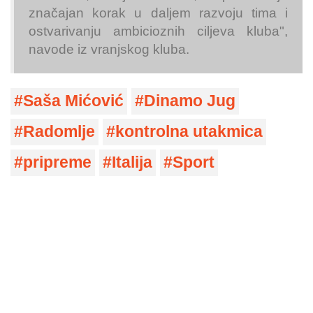
značajan korak u daljem razvoju tima i
ostvarivanju ambicioznih ciljeva kluba",
navode iz vranjskog kluba.
Saša Mićović
Dinamo Jug
Radomlje
kontrolna utakmica
pripreme
Italija
Sport