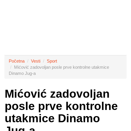
Početna
Vesti
Sport
Mićović zadovoljan posle prve kontrolne utakmice
Dinamo Jug-a
Mićović zadovoljan
posle prve kontrolne
utakmice Dinamo
Jug-a