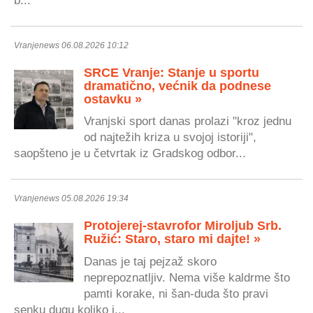
Vranjenews 06.08.2026 10:12
SRCE Vranje: Stanje u sportu
dramatično, većnik da podnese
ostavku »
Vranjski sport danas prolazi "kroz jednu
od najtežih kriza u svojoj istoriji",
saopšteno je u četvrtak iz Gradskog odbor...
Vranjenews 05.08.2026 19:34
Protojerej-stavrofor Miroljub Srb.
Ružić: Staro, staro mi dajte! »
Danas je taj pejzaž skoro
neprepoznatljiv. Nema više kaldrme što
pamti korake, ni šan-duda što pravi
senku dugu koliko i...