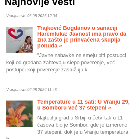
Najnovije vesti
Vranjenews 06.08.2026 12:04
Trajković Bogdanov o sanaciji
Haremluka: Javnost ima pravo da
zna zašto je prihvaćena skuplja
ponuda »
"Javne nabavke ne smeju biti postupci
koji od građana zahtevaju slepo poverenje, već
postupci koji poverenje zaslužuju k...
Vranjenews 06.08.2026 11:43
Temperature u 11 sati: U Vranju 29,
u Somboru već 37 stepeni »
Najtopliji grad u Srbiji u četvrtak u 11
časova bio je Sombor, gde je izmereno
37 stepeni, dok je u Vranju temperatura
b...