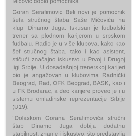
Mićović dobio pomoćnika
Goran Serafimović Beli novi je pomoćnik
šefa stručnog štaba Saše Mićovića na
klupi Dinamo Juga. Iskusan je fudbalski
trener sa plodnom karijerom u srpskom
fudbalu. Radio je u više klubova, kako kao
šef stručnog štaba, tako i kao asistent,
stičući značajno iskustvo u Prvoj i Drugoj
ligi Srbije. U dosadašnjoj trenerskoj karijeri
bio je angažovan u klubovima Radnički
Beograd, Rad, OFK Beograd, BASK, kao i
u FK Brodarac, a deo karijere proveo je i u
sistemu omladinske reprezentacije Srbije
(U19).
"Dolaskom Gorana Serafimovića stručni
štab Dinamo Juga dobija dodatnu
stabilnost, znanje i iskustvo, što predstavlja