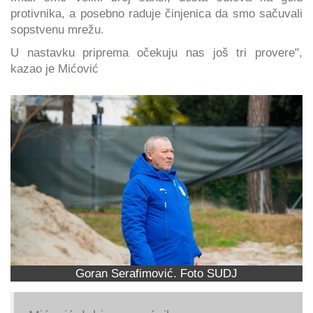
protivnika, a posebno raduje činjenica da smo sačuvali
sopstvenu mrežu.
U nastavku priprema očekuju nas još tri provere",
kazao je Mićović
Goran Serafimović. Foto SUDJ