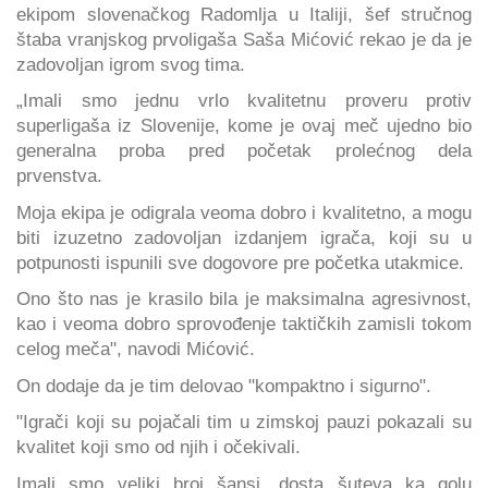
ekipom slovenačkog Radomlja u Italiji, šef stručnog
štaba vranjskog prvoligaša Saša Mićović rekao je da je
zadovoljan igrom svog tima.
„Imali smo jednu vrlo kvalitetnu proveru protiv
superligaša iz Slovenije, kome je ovaj meč ujedno bio
generalna proba pred početak prolećnog dela
prvenstva.
Moja ekipa je odigrala veoma dobro i kvalitetno, a mogu
biti izuzetno zadovoljan izdanjem igrača, koji su u
potpunosti ispunili sve dogovore pre početka utakmice.
Ono što nas je krasilo bila je maksimalna agresivnost,
kao i veoma dobro sprovođenje taktičkih zamisli tokom
celog meča", navodi Mićović.
On dodaje da je tim delovao "kompaktno i sigurno".
"Igrači koji su pojačali tim u zimskoj pauzi pokazali su
kvalitet koji smo od njih i očekivali.
Imali smo veliki broj šansi, dosta šuteva ka golu