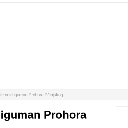
je novi iguman Prohora Pčinjskog
i iguman Prohora