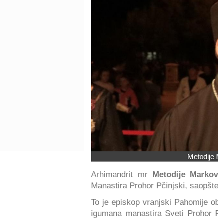
Metodije
Arhimandrit mr
Metodije Markov
Manastira Prohor Pčinjski, saopšte
To je episkop vranjski Pahomije ob
igumana manastira Sveti Prohor P