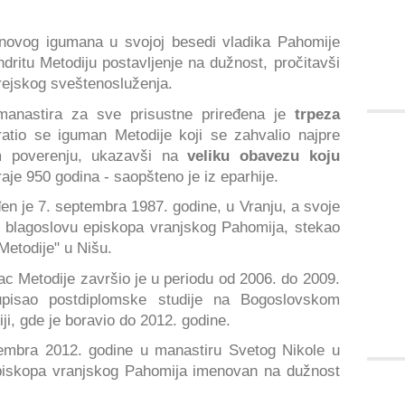
 novog igumana u svojoj besedi vladika Pahomije
dritu Metodiju postavljenje na dužnost, pročitavši
erejskog sveštenosluženja.
manastira za sve prisustne priređena je
trpeza
atio se iguman Metodije koji se zahvalio najpre
m poverenju, ukazavši na
veliku obavezu koju
aje 950 godina - saopšteno je iz eparhije.
en je 7. septembra 1987. godine, u Vranju, a svoje
 blagoslovu episkopa vranjskog Pahomija, stekao
 Metodije" u Nišu.
 Metodije završio je u periodu od 2006. do 2009.
upisao postdiplomske studije na Bogoslovskom
iji, gde je boravio do 2012. godine.
tembra 2012. godine u manastiru Svetog Nikole u
episkopa vranjskog Pahomija imenovan na dužnost