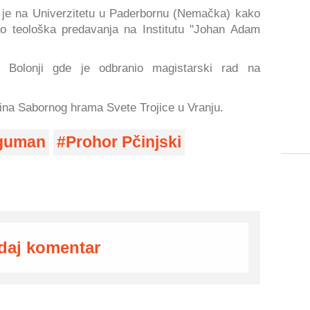
 je na Univerzitetu u Paderbornu (Nemačka) kako
ao teološka predavanja na Institutu "Johan Adam
 Bolonji gde je odbranio magistarski rad na
ešina Sabornog hrama Svete Trojice u Vranju.
guman
Prohor Pčinjski
daj komentar