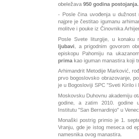
obeležava
950 godina postojanja.
- Posle čina uvođenja u dužnost
najpre je čestitao igumanu arhiman
molitve i pouke iz Činovnika Arhij
Posle Svete liturgije, u konaku 
ljubavi
, a prigodnim govorom obr
episkopu Pahomiju na ukazano
prima
kao iguman manastira koji tr
Arhimandrit Metodije Marković, rođ
prvo bogoslovsko obrazovanje, po
je u Bogosloviji SPC "Sveti Kirilo i
Moskovsku Duhovnu akademiju otac
godine, a zatim 2010. godine 
Institutu "San Bernardinjo" u Venec
Monaški postrig primio je 1. sep
Vranju, gde je istog meseca od 
namesnika ovog manastira.