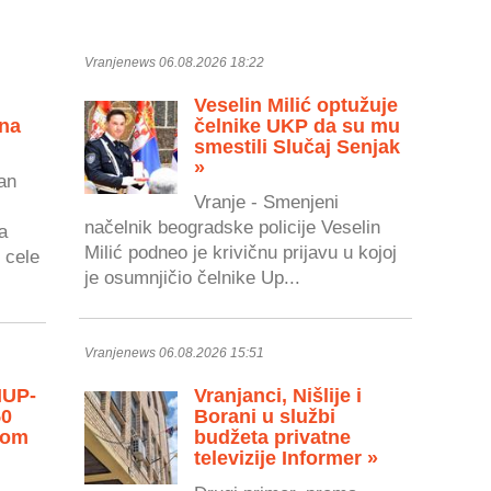
Vranjenews 06.08.2026 18:22
Veselin Milić optužuje
 na
čelnike UKP da su mu
smestili Slučaj Senjak
»
an
Vranje - Smenjeni
načelnik beogradske policije Veselin
a
Milić podneo je krivičnu prijavu u kojoj
 cele
je osumnjičio čelnike Up...
Vranjenews 06.08.2026 15:51
MUP-
Vranjanci, Nišlije i
50
Borani u službi
vom
budžeta privatne
televizije Informer »