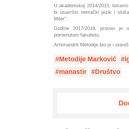
U akademskoj 2014/2015. boravio
bi usavršio nemački jezik i sluš
Miler".
Godine 2017/2018. proveo je u
pomenutom fakultetu.
Arhimandrit Metodije bio je i star
Metodije Marković
i
manastir
Društvo
Do