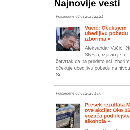
Najnovije vesti
Vranjenews 06.08.2026 22:21
Vučić: Očekujem
ubedljivu pobedu
izborima »
Aleksandar Vučić, čl
SNS-a, izjavio je u
četvrtak da na predstojeći izborim
očekuje ubedljivu pobedu na nivou
Sr...
Vranjenews 06.08.2026 18:07
Presek rezultata 
ove akcije: Oko 2
vozača pod dejst
alkohola »