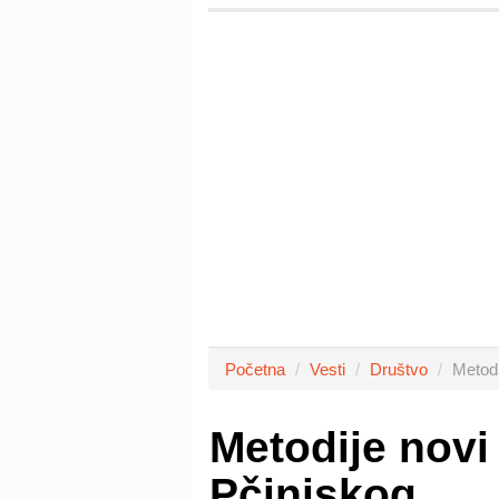
Početna
Vesti
Društvo
Metodi
Metodije nov
Pčinjskog