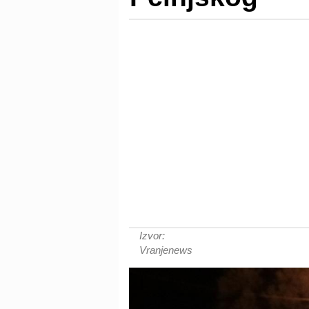
Izvor:
Vranjenews