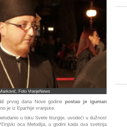
 Marković. Foto VranjeNews
ić
prvog dana Nove godine
postao je iguman
no je iz Eparhije vranjske.
elodanio u toku Svete liturgije, uvodeći u dužnost
činjski oca Metodija, u godini kada ova svetinja