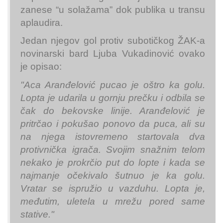
zanese “u solažama” dok publika u transu
aplaudira.
Jedan njegov gol protiv subotičkog ŽAK-a
novinarski bard Ljuba Vukadinović ovako
je opisao:
"Aca Aranđelović pucao je oštro ka golu.
Lopta je udarila u gornju prečku i odbila se
čak do bekovske linije. Aranđelović je
pritrčao i pokušao ponovo da puca, ali su
na njega istovremeno startovala dva
protivnička igrača. Svojim snažnim telom
nekako je prokrčio put do lopte i kada se
najmanje očekivalo šutnuo je ka golu.
Vratar se ispružio u vazduhu. Lopta je,
međutim, uletela u mrežu pored same
stative."