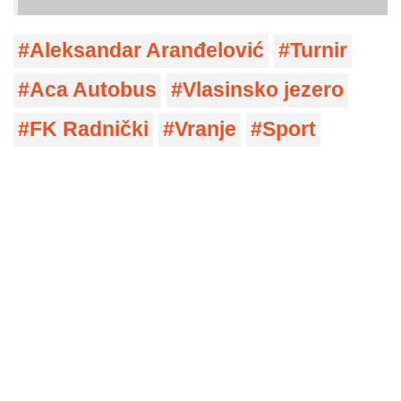
Aleksandar Aranđelović
Turnir
Aca Autobus
Vlasinsko jezero
FK Radnički
Vranje
Sport