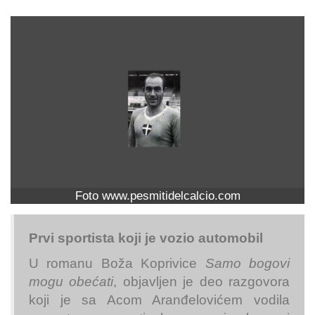
Foto www.pesmitidelcalcio.com
Prvi sportista koji je vozio automobil
U romanu Boža Koprivice
Samo bogovi
mogu obećati
, objavljen je deo razgovora
koji je sa Acom Aranđelovićem vodila