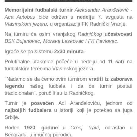
Memorijalni fudbalski turnir
Aleksandar Aranđelović -
Aca Autobus
biće održan
u nedelju
7. avgusta na
Vlasinskom jezeru
, u organizaciji FK Radnički Vranje.
Na turniru će osim vranjskog
Radničkog
učestvovati
BSK Bujanovac, Morava Leskovac i FK Pavlovac
.
Igraće se po sistemu
2x30 minuta
.
Polufinalne utakmice počeće u nedelju od
11 sati
na
fudbalskim terenima Vlasinskog jezera.
"Nadamo se da ćemo ovim turnirom
vratiti iz zaborava
legendu
našeg fudbala i da će turnir postati
tradicionalan", poručili su iz Radničkog.
Turnir je
posvećen
Aci Aranđeloviću, jednom od
najboljih fudbalera
u istoriji koji je potekao sa juga
Srbije.
Rođen
1920. godine
u
Crnoj Travi
, odrastao u
Beogradu, u imućnoj porodici.