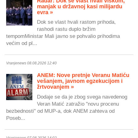
Radar: Dok se vlast hvali viškom,
manjak u državnoj kasi milijardu
evra »
Dok se vlast hvali rastom prihoda,
rashodi rastu duplo bržim
tempomMinistar Mali javno se pohvalio prihodima
većim od pl...
Vranjenews 08.08.2026 12:40
ANEM: Nove pretnje Veranu Matiću
vešanjem, javnom egzekucijom i
žrtvovanjem »
Dodaje se da je zbog svega navedenog
Veran Matić zatražio "novu procenu
bezbednosti" od MUP-a, dok ANEM zahteva od
Poseb...
Vranjenews 07.08.2026 14:02