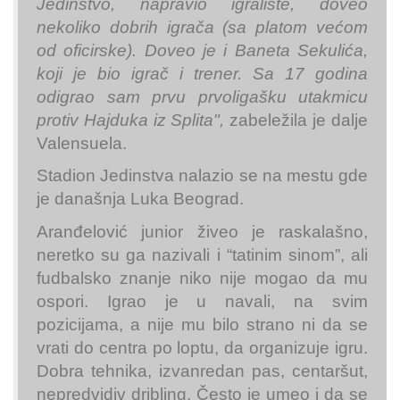
Jedinstvo, napravio igralište, doveo
nekoliko dobrih igrača (sa platom većom
od oficirske). Doveo je i Baneta Sekulića,
koji je bio igrač i trener. Sa 17 godina
odigrao sam prvu prvoligašku utakmicu
protiv Hajduka iz Splita",
zabeležila je dalje
Valensuela.
Stadion Jedinstva nalazio se na mestu gde
je današnja Luka Beograd.
Aranđelović junior živeo je raskalašno,
neretko su ga nazivali i “tatinim sinom”, ali
fudbalsko znanje niko nije mogao da mu
ospori. Igrao je u navali, na svim
pozicijama, a nije mu bilo strano ni da se
vrati do centra po loptu, da organizuje igru.
Dobra tehnika, izvanredan pas, centaršut,
nepredvidiv dribling. Često je umeo i da se