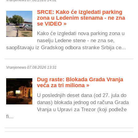
SRCE: Kako će izgledati parking
zona u Ledenim stenama - ne zna
se VIDEO »
Kako će izgledati nova parking zona u
naselju Ledene stene - ne zna se,
saopštavaju iz Gradskog odbora stranke Srbija ce...
Vranjenews 07.08.2026 13:31
Dug raste: Blokada Grada Vranja
veća za tri miliona »
U poslednjih deset dana (od 27. jula do
danas) blokada jednog od računa Grada
Vranja u Upravi za Trezor (koji podleže
fi...