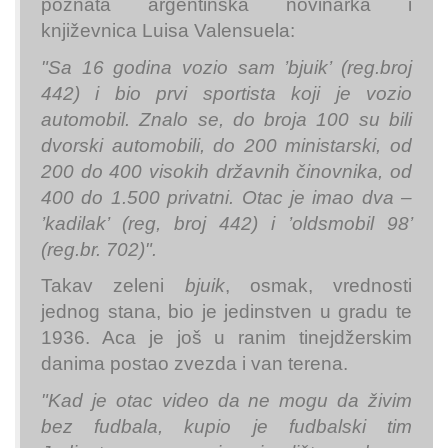
poznata argentinska novinarka i
književnica Luisa Valensuela:
"Sa 16 godina vozio sam
’
bjuik
’
(reg.broj
442) i bio prvi sportista koji je vozio
automobil. Znalo se, do broja 100 su bili
dvorski automobili, do 200 ministarski, od
200 do 400 visokih državnih činovnika, od
400 do 1.500 privatni. Otac je imao dva –
’
kadilak
’
(reg, broj 442) i
’
oldsmobil 98
’
(reg.br. 702)".
Takav zeleni
bjuik
, osmak, vrednosti
jednog stana, bio je jedinstven u gradu te
1936. Aca je još u ranim tinejdžerskim
danima postao zvezda i van terena.
"Kad je otac video da ne mogu da živim
bez fudbala, kupio je fudbalski tim