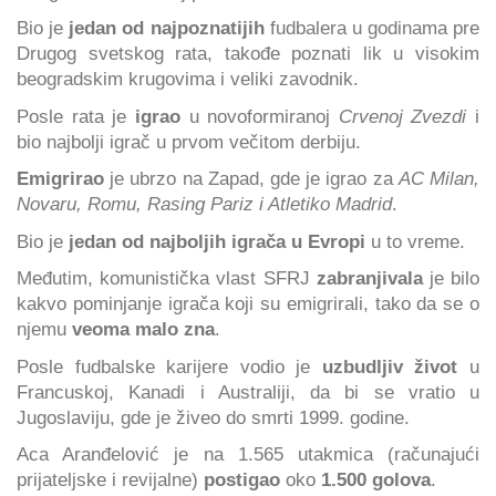
Bio je
jedan od najpoznatijih
fudbalera u godinama pre
Drugog svetskog rata, takođe poznati lik u visokim
beogradskim krugovima i veliki zavodnik.
Posle rata je
igrao
u novoformiranoj
Crvenoj Zvezdi
i
bio najbolji igrač u prvom večitom derbiju.
Emigrirao
je ubrzo na Zapad, gde je igrao za
AC Milan,
Novaru, Romu, Rasing Pariz i Atletiko Madrid
.
Bio je
jedan od najboljih igrača u Evropi
u to vreme.
Međutim, komunistička vlast SFRJ
zabranjivala
je bilo
kakvo pominjanje igrača koji su emigrirali, tako da se o
njemu
veoma malo zna
.
Posle fudbalske karijere vodio je
uzbudljiv život
u
Francuskoj, Kanadi i Australiji, da bi se vratio u
Jugoslaviju, gde je živeo do smrti 1999. godine.
Aca Aranđelović je na 1.565 utakmica (računajući
prijateljske i revijalne)
postigao
oko
1.500 golova
.