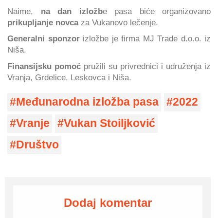
Naime,
na dan izložb
e pasa biće organizovano
prikupljanje novca
za Vukanovo lečenje.
Generalni sponzor
izložbe je firma MJ Trade d.o.o. iz
Niša.
Finansijsku pomoć
pružili su privrednici i udruženja iz
Vranja, Grdelice, Leskovca i Niša.
Međunarodna izložba pasa
2022
Vranje
Vukan Stoiljković
Društvo
Dodaj komentar