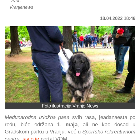
Izvor:
Vranjenews
18.04.2022 18:46
Foto ilustracija Vranje News
Međunarodna izložba pasa
svih rasa, jeadanaesta po
redu, biće održana
1. maja
, ali ne kao dosad u
Gradskom parku u Vranju, već u
Sportsko rekreativnom
centru
,
javio je
portal VOM.