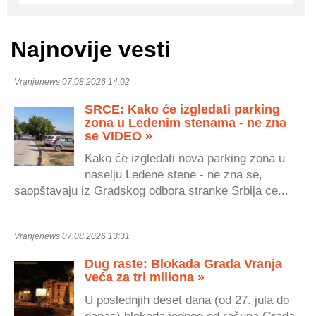
Najnovije vesti
Vranjenews 07.08.2026 14:02
SRCE: Kako će izgledati parking
zona u Ledenim stenama - ne zna
se VIDEO »
Kako će izgledati nova parking zona u
naselju Ledene stene - ne zna se,
saopštavaju iz Gradskog odbora stranke Srbija ce...
Vranjenews 07.08.2026 13:31
Dug raste: Blokada Grada Vranja
veća za tri miliona »
U poslednjih deset dana (od 27. jula do
danas) blokada jednog od računa Grada