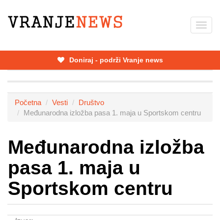
Skip
to
Toggl
main
navig
content
Doniraj - podrži Vranje news
Početna
Vesti
Društvo
Međunarodna izložba pasa 1. maja u Sportskom centru
Međunarodna izložba
pasa 1. maja u
Sportskom centru