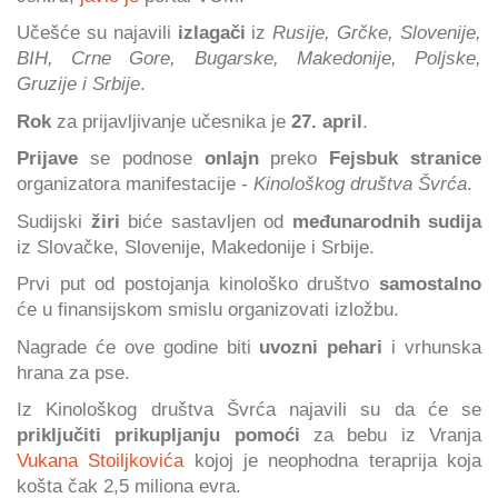
Učešće su najavili
izlagači
iz
Rusije, Grčke, Slovenije,
BIH, Crne Gore, Bugarske, Makedonije, Poljske,
Gruzije i Srbije
.
Rok
za prijavljivanje učesnika je
27. april
.
Prijave
se podnose
onlajn
preko
Fejsbuk stranice
organizatora manifestacije -
Kinološkog društva Švrća
.
Sudijski
žiri
biće sastavljen od
međunarodnih sudija
iz Slovačke, Slovenije, Makedonije i Srbije.
Prvi put od postojanja kinološko društvo
samostalno
će u finansijskom smislu organizovati izložbu.
Nagrade će ove godine biti
uvozni pehari
i vrhunska
hrana za pse.
Iz Kinološkog društva Švrća najavili su da će se
priključiti prikupljanju pomoći
za bebu iz Vranja
Vukana Stoiljkovića
kojoj je neophodna teraprija koja
košta čak 2,5 miliona evra.