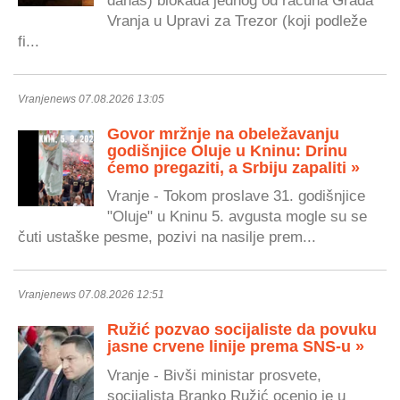
Vranja u Upravi za Trezor (koji podleže
fi...
Vranjenews 07.08.2026 13:05
Govor mržnje na obeležavanju
godišnjice Oluje u Kninu: Drinu
ćemo pregaziti, a Srbiju zapaliti »
Vranje - Tokom proslave 31. godišnjice
"Oluje" u Kninu 5. avgusta mogle su se
čuti ustaške pesme, pozivi na nasilje prem...
Vranjenews 07.08.2026 12:51
Ružić pozvao socijaliste da povuku
jasne crvene linije prema SNS-u »
Vranje - Bivši ministar prosvete,
socijalista Branko Ružić ocenio je u