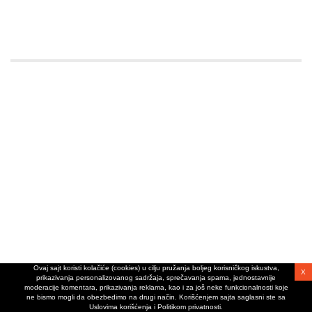
Ovaj sajt koristi kolačiće (cookies) u cilju pružanja boljeg korisničkog iskustva,
X
prikazivanja personalizovanog sadržaja, sprečavanja spama, jednostavnije
moderacije komentara, prikazivanja reklama, kao i za još neke funkcionalnosti koje
ne bismo mogli da obezbedimo na drugi način. Korišćenjem sajta saglasni ste sa
Uslovima korišćenja i Politikom privatnosti.