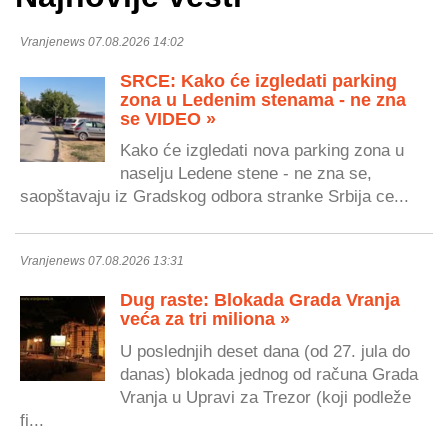
Vranjenews 07.08.2026 14:02
SRCE: Kako će izgledati parking
zona u Ledenim stenama - ne zna
se VIDEO »
Kako će izgledati nova parking zona u
naselju Ledene stene - ne zna se,
saopštavaju iz Gradskog odbora stranke Srbija ce...
Vranjenews 07.08.2026 13:31
Dug raste: Blokada Grada Vranja
veća za tri miliona »
U poslednjih deset dana (od 27. jula do
danas) blokada jednog od računa Grada
Vranja u Upravi za Trezor (koji podleže
fi...