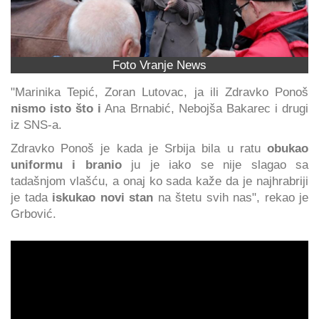
Foto Vranje News
"Marinika Tepić, Zoran Lutovac, ja ili Zdravko Ponoš
nismo isto što i
Ana Brnabić, Nebojša Bakarec i drugi
iz SNS-a.
Zdravko Ponoš je kada je Srbija bila u ratu
obukao
uniformu i branio
ju je iako se nije slagao sa
tadašnjom vlašću, a onaj ko sada kaže da je najhrabriji
je tada
iskukao novi stan
na štetu svih nas", rekao je
Grbović.