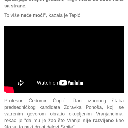
sa strane
.
To više
neće moći
", kazala je Tepić
Profesor Čedomir Čupić, član izbornog štaba
predsedničkog kandidata Zdravka Ponoša, koji se
vatrenim govorom obratio okupljenim Vranjancima,
rekao je "da mu je žao što Vranje
nije razvijeno
kao
što su to neki drugi delovi Srbije".