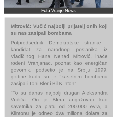
Foto Vranje News
Mitrović: Vučić najbolji prijatelj onih koji
su nas zasipali bombama
Potpredsednik Demokratske stranke i
kandidat za narodnog poslanika iz
Vladičinog Hana Nenad Mitrović, inače
rođeni Vranjanac, poznat kao energičan
govornik, podsetio je na Srbiju 1999.
godine kada su je "kasetnim bombama
zasipali Toni Bler i Bil Klinton".
"To su danas najbolji drugari Aleksandra
Vučića. On je Blera angažovao kao
savetnika za platu od 200.000 evra, a
Klintonu je odneo dva miliona dolara za