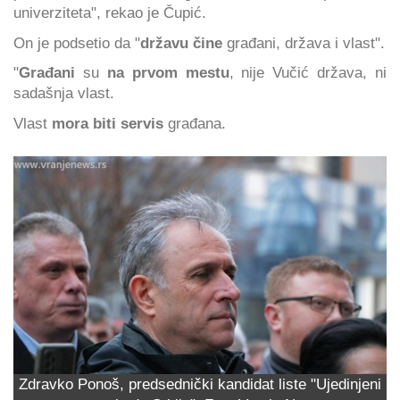
univerziteta", rekao je Čupić.
On je podsetio da "
državu čine
građani, država i vlast".
"
Građani
su
na prvom mestu
, nije Vučić država, ni
sadašnja vlast.
Vlast
mora biti servis
građana.
Zdravko Ponoš, predsednički kandidat liste "Ujedinjeni