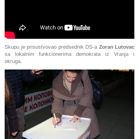
Skupu je prisustvovao predsednik DS-a
Zoran Lutovac
sa lokalnim funkcionerima demokrata iz Vranja i
okruga.