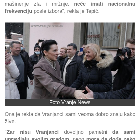
mašinerije zla i mržnje,
neće imati nacionalnu
frekvenciju
posle izbora", rekla je Tepić.
Foto Vranje News
Ona je rekla da Vranjanci sami veoma dobro znaju kako
žive.
"
Zar nisu Vranjanci
dovoljno pametni
da sami
upravljaju svojim gradom
, nego
mora da dođe neko