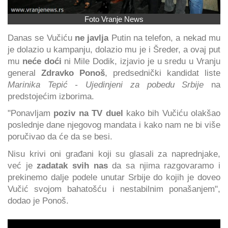
Foto Vranje News
Danas se Vučiću
ne javlja
Putin na telefon, a nekad mu
je dolazio u kampanju, dolazio mu je i Šreder, a ovaj put
mu
neće doći
ni Mile Dodik, izjavio je u sredu u Vranju
general
Zdravko Ponoš
, predsednički kandidat liste
Marinika Tepić - Ujedinjeni za pobedu Srbije
na
predstojećim izborima.
"Ponavljam
poziv na TV duel
kako bih Vučiću olakšao
poslednje dane njegovog mandata i kako nam ne bi više
poručivao da će da se besi.
Nisu krivi oni građani koji su glasali za naprednjake,
već je
zadatak svih nas
da sa njima razgovaramo i
prekinemo dalje podele unutar Srbije do kojih je doveo
Vučić svojom bahatošću i nestabilnim ponašanjem",
dodao je Ponoš.