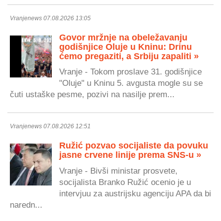
Vranjenews 07.08.2026 13:05
Govor mržnje na obeležavanju
godišnjice Oluje u Kninu: Drinu
ćemo pregaziti, a Srbiju zapaliti »
Vranje - Tokom proslave 31. godišnjice
"Oluje" u Kninu 5. avgusta mogle su se
čuti ustaške pesme, pozivi na nasilje prem...
Vranjenews 07.08.2026 12:51
Ružić pozvao socijaliste da povuku
jasne crvene linije prema SNS-u »
Vranje - Bivši ministar prosvete,
socijalista Branko Ružić ocenio je u
intervjuu za austrijsku agenciju APA da bi
naredn...