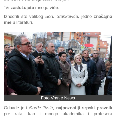
"Vi
zaslužujete
mnogo
više
.
Iznedrili ste velikog
Boru Stankovića
, jedno
značajno
ime
u literaturi.
Foto Vranje News
Odavde je i
Đorđe Tasić
,
najpoznatiji srpski pravnik
pre rata, kao i mnogo akademika i profesora