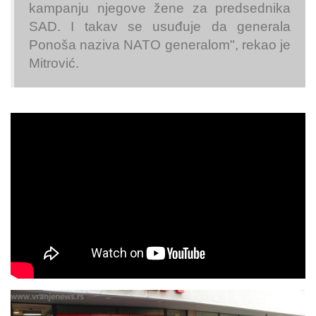
kampanju njegove žene za predsednika
SAD. I takav se usuđuje da generala
Ponoša naziva NATO generalom", rekao je
Mitrović.