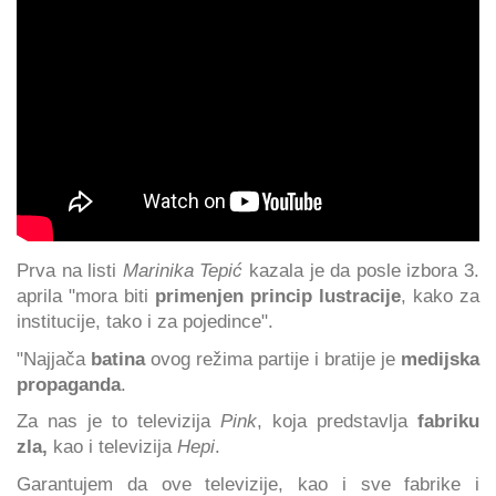
Prva na listi
Marinika Tepić
kazala je da posle izbora 3.
aprila "mora biti
primenjen princip lustracije
, kako za
institucije, tako i za pojedince".
"Najjača
batina
ovog režima partije i bratije je
medijska
propaganda
.
Za nas je to televizija
Pink
, koja predstavlja
fabriku
zla,
kao i televizija
Hepi
.
Garantujem da ove televizije, kao i sve fabrike i