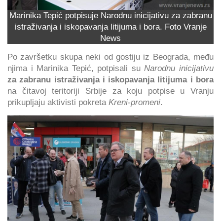
Marinika Tepić potpisuje Narodnu inicijativu za zabranu
istraživanja i iskopavanja litijuma i bora. Foto Vranje
News
Po završetku skupa neki od gostiju iz Beograda, među
njima i Marinika Tepić, potpisali su
Narodnu inicijativu
za zabranu istraživanja i iskopavanja litijuma i bora
na čitavoj teritoriji Srbije za koju potpise u Vranju
prikupljaju aktivisti pokreta
Kreni-promeni
.