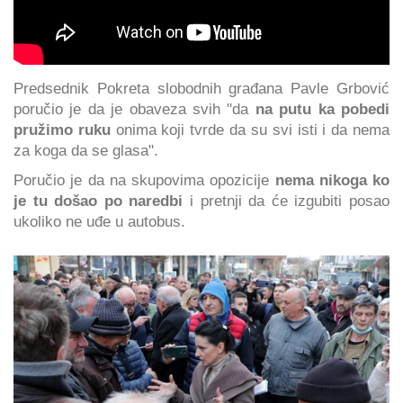
Predsednik Pokreta slobodnih građana Pavle Grbović
poručio je da je obaveza svih "da
na putu ka pobedi
pružimo ruku
onima koji tvrde da su svi isti i da nema
za koga da se glasa".
Poručio je da na skupovima opozicije
nema nikoga ko
je tu došao po naredbi
i pretnji da će izgubiti posao
ukoliko ne uđe u autobus.