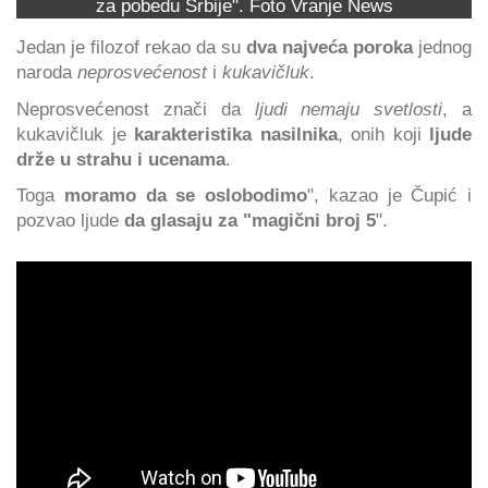
za pobedu Srbije". Foto Vranje News
Jedan je filozof rekao da su
dva najveća poroka
jednog
naroda
neprosvećenost
i
kukavičluk
.
Neprosvećenost znači da
ljudi nemaju svetlosti
, a
kukavičluk je
karakteristika nasilnika
, onih koji
ljude
drže u strahu i ucenama
.
Toga
moramo da se oslobodimo
", kazao je Čupić i
pozvao ljude
da glasaju za "magični broj 5
".