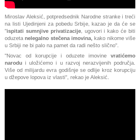
Miroslav Aleksić, potpredsednik Narodne stranke i treći
na listi Ujedinjeni za pobedu Srbije, kazao je da će se
"
ispitati sumnjive privatizacije
, ugovori i kako će biti
oduzeta
nelegalno stečena imovina,
kako nikome više
u Srbiji ne bi palo na pamet da radi nešto slično".
"Novac od korupcije i oduzete imovine
vratićemo
narodu
i uložićemo i u razvoj nerazvijenih područja.
Više od milijardu evra godišnje se odlije kroz korupciju
u džepove lopova iz vlasti", rekao je Aleksić.