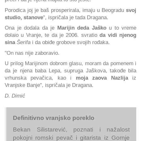
Porodica joj je baš prosperirala, imaju u Beogradu
svoj
studio, stanove
", ispričala je tada Dragana.
Ona je dodala da je
Marijin deda Jaško
u to vreme
dolaio u Vranje, te da je 2006. svratio
da vidi njenog
sina
Šerifa
i da obiđe grobove svojih rođaka.
"On nas nije zaboravio.
U prilog Marijinom dobrom glasu, moram da pomenem i
da je njena baba Lepa, supruga Jaškova, takođe bila
vrhunska pevačica, kao i
moja zaova Nazlija
iz
Vranjske Banje", ispričala je Dragana.
D. Dimić
Definitivno vranjsko poreklo
Bekan Silistarević, poznati i nažalost
pokojni romski pevač i gitarista iz Gornje