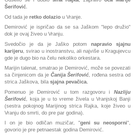
Šerifović
.
Od tada je
retko dolazio
u Vranje.
Demirović je ispričao da se sa Jaškom "lepo družio"
dok je ovaj živeo u Vranju.
Svedočio je da je Jaško potom
napravio sjajnu
karijeru
, svirao u inostranstvu, ali najviše u Kragujevcu
gde je dugo bio na čelu nekoliko orkestara.
Marijin talenat, smatrao je Demirović, može se povezati
sa činjenicom da je
Čanija Šerifović
, rođena sestra od
strica Jaškova, bila
sjajna pevačica.
Pomenuo je Demirović u tom razgovoru i
Nazliju
Šerifović
, koja je u to vreme živela u Vranjskoj Banji
(sestra pokojnog Marijinog strica Rajka, koje živeo u
Vranju do smrti, do pre par godina).
I on je bio odličan muzičar, "
geni su neosporni
",
govorio je pre petnaestak godina Demirović.