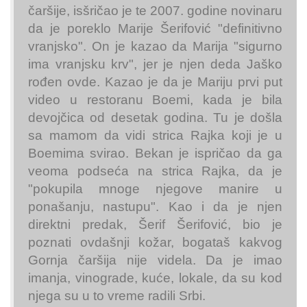
čaršije, isšričao je te 2007. godine novinaru
da je poreklo Marije Šerifović "definitivno
vranjsko". On je kazao da Marija "sigurno
ima vranjsku krv", jer je njen deda Jaško
rođen ovde. Kazao je da je Mariju prvi put
video u restoranu Boemi, kada je bila
devojčica od desetak godina. Tu je došla
sa mamom da vidi strica Rajka koji je u
Boemima svirao. Bekan je ispričao da ga
veoma podseća na strica Rajka, da je
"pokupila mnoge njegove manire u
ponašanju, nastupu". Kao i da je njen
direktni predak, Šerif Šerifović, bio je
poznati ovdašnji kožar, bogataš kakvog
Gornja čaršija nije videla. Da je imao
imanja, vinograde, kuće, lokale, da su kod
njega su u to vreme radili Srbi.