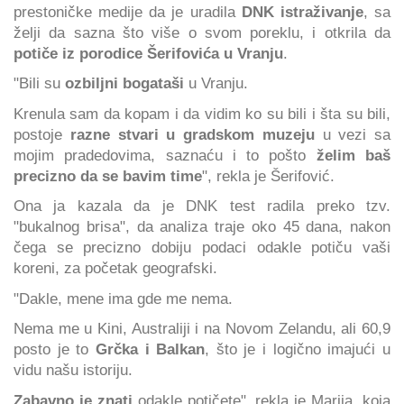
prestoničke medije da je uradila
DNK istraživanje
, sa
želji da sazna što više o svom poreklu, i otkrila da
potiče iz porodice Šerifovića u Vranju
.
"Bili su
ozbiljni bogataši
u Vranju.
Krenula sam da kopam i da vidim ko su bili i šta su bili,
postoje
razne stvari u gradskom muzeju
u vezi sa
mojim pradedovima, saznaću i to pošto
želim baš
precizno da se bavim time
", rekla je Šerifović.
Ona ja kazala da je DNK test radila preko tzv.
"bukalnog brisa", da analiza traje oko 45 dana, nakon
čega se precizno dobiju podaci odakle potiču vaši
koreni, za početak geografski.
"Dakle, mene ima gde me nema.
Nema me u Kini, Australiji i na Novom Zelandu, ali 60,9
posto je to
Grčka i Balkan
, što je i logično imajući u
vidu našu istoriju.
Zabavno je znati
odakle potičete", rekla je Marija, koja