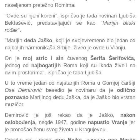
naseljenom pretežno Romima.
"Ovde su njeni koreni", ispričao je tada novinari Ljubiša
Bektašević, predstavljajući se kao "
Marijin bliski
rođak
".
"Marijin
deda Jaško
, koji je svojevremeno bio jedan od
najboljih harmonikaša Srbije, živeo je ovde u Vranju.
On je
moj stric i sin
čuvenog
Šerifa Šerifovića
,
jednog od
najbogatijih
Roma koji su ikada živeli na
ovim prostorima", ispričao je tada Ljubiša.
U to vreme jedan od najstarijih Roma u Gornjoj čaršiji
Ose Demirović
besedio je novinaru da je
odlično
poznavao
Marijinog dedu Jaška, da je Jaško bio vrstan
muzičar.
Demirović je još rekao da je Jaško,
nakon
oslobođenja
, negde 1947. godine
napustio Vranje
jer
je pronašao ženu svog života u Kragujevcu.
Odselio se i dobio
sina Rajka
, zapravo
oca Marije