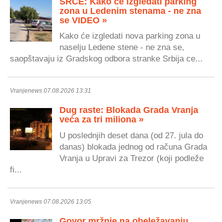
SRCE: Kako će izgledati parking
zona u Ledenim stenama - ne zna
se VIDEO »
Kako će izgledati nova parking zona u
naselju Ledene stene - ne zna se,
saopštavaju iz Gradskog odbora stranke Srbija ce...
Vranjenews 07.08.2026 13:31
Dug raste: Blokada Grada Vranja
veća za tri miliona »
U poslednjih deset dana (od 27. jula do
danas) blokada jednog od računa Grada
Vranja u Upravi za Trezor (koji podleže
fi...
Vranjenews 07.08.2026 13:05
Govor mržnje na obeležavanju