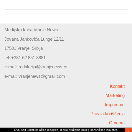
Medijska kuća Vranje News
Jovana Jankovića Lunge 12/11
17501 Vranje, Srbija
tel: +381 62 851 8881
e-mail:
redakcija@vranjenews.rs
e-mail:
vranjenews@gmail.com
Kontakt
Marketing
Impresum
Pravila korišćenja
O nama
Ovaj sajt koristi kolačiće (cookies) u cilju pružanja boljeg korisničkog iskustva,
X