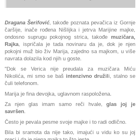
Dragana Šerifović
, takođe poznata pevačica iz Gornje
čaršije, inače rođena Nišlijka i jetrva Marijine majke,
ondosno suprugu pokojnog strica, takođe
muzičara,
Rajka
, ispričala je tada novinaru da je, dok je njen
pokojni muž bio živ Marija, zajedno sa majkom, u više
navrata dolazila kod njih u goste.
"Dok se Verica nije preudala za muzičara Miću
Nikolića, mi smo se baš
intenzivno družil
i, stalno se
čuli telefonom.
Marija je fina devojka, uglavnom raspoložena.
Za njen glas imam samo reči hvale,
glas joj je
savršen
.
Često je pevala pesme svoje majke i to radi odlično.
Bila bi sramota da nije tako, imajući u vidu ko su joj
preci i da je njena majka to što jeste.