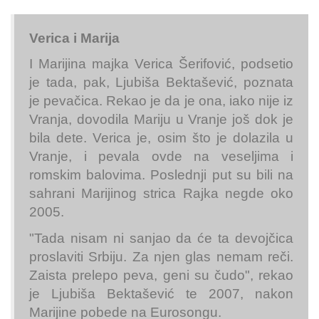
Verica i Marija
I Marijina majka Verica Šerifović, podsetio
je tada, pak, Ljubiša Bektašević, poznata
je pevačica. Rekao je da je ona, iako nije iz
Vranja, dovodila Mariju u Vranje još dok je
bila dete. Verica je, osim što je dolazila u
Vranje, i pevala ovde na veseljima i
romskim balovima. Poslednji put su bili na
sahrani Marijinog strica Rajka negde oko
2005.
"Tada nisam ni sanjao da će ta devojčica
proslaviti Srbiju. Za njen glas nemam reči.
Zaista prelepo peva, geni su čudo", rekao
je Ljubiša Bektašević te 2007, nakon
Marijine pobede na Eurosongu.