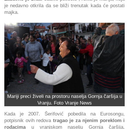
je nedavno otkrila da se bliži trenutak kada će postati
majka.
Mariji preci živeli na prostoru naselja Gornja čaršija u
Vranju. Foto Vranje News
Kada je 2007. Šerifović pobedila na Eurosongu,
potpisnik ovih redova
tragao je za njenim poreklom i
rođacima
u vranjskom naselju Gornja čaršija,