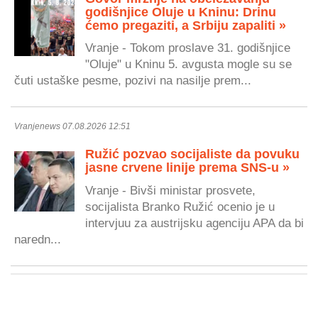
godišnjice Oluje u Kninu: Drinu
ćemo pregaziti, a Srbiju zapaliti »
Vranje - Tokom proslave 31. godišnjice
"Oluje" u Kninu 5. avgusta mogle su se
čuti ustaške pesme, pozivi na nasilje prem...
Vranjenews 07.08.2026 12:51
Ružić pozvao socijaliste da povuku
jasne crvene linije prema SNS-u »
Vranje - Bivši ministar prosvete,
socijalista Branko Ružić ocenio je u
intervjuu za austrijsku agenciju APA da bi
naredn...