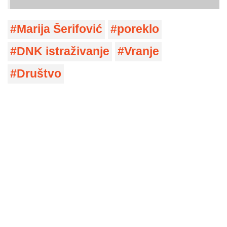
Marija Šerifović
poreklo
DNK istraživanje
Vranje
Društvo